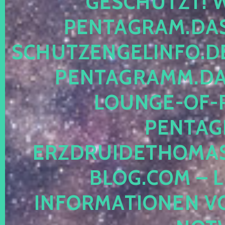
ESCHÜTZT! WE
ENTAGRAM.DAS-
CHUTZENGELINFO.DE,
ENTAGRAMM.DAS
OUNGE-OF-RE
ENTAGR
RZDRUIDETHOMASM
LOG.COM – LE
NFORMATIONEN VON 