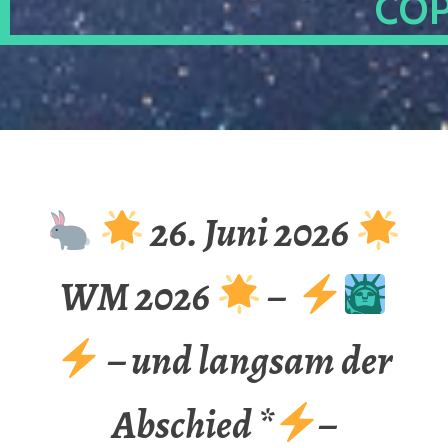
OP
26. Juni 2026
WM 2026
–
– und langsam der
Abschied *
–