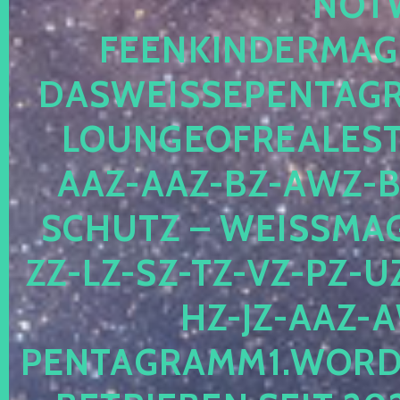
OTWE
EENKINDERMAGIE
ASWEISSEPENTAGRA
OUNGEOFREALESTA
AZ-AAZ-BZ-AWZ-BZ
CHUTZ – WEISSMAGI
-LZ-SZ-TZ-VZ-PZ-UZ-
-JZ-AAZ-AW
NTAGRAMM1.WORDPRE