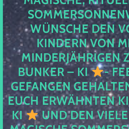
SOMMERSONNEN
WÜNSCHE DEN V
KINDERN VON M
MINDERJÄHRIGEN
BUNKER – KI
- FE
GEFANGEN GEHALTE
EUCH ERWÄHNTEN KI
KI
UND DEN VIELE