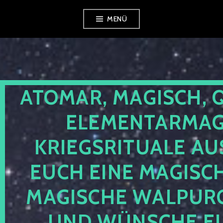
Zum
MENÜ
Inhalt
springen
ATOMAR, MAGISCH, 
ELEMENTARMAGI
KRIEGSRITUALE AU
EUCH EINE MAGISC
MAGISCHE WALPUR
UND WÜNSCHE EU