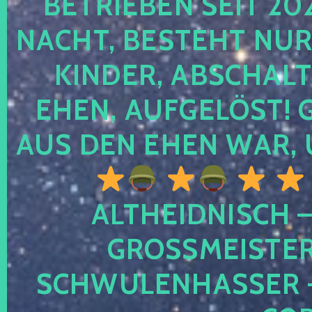
TRIEBEN SEIT 2024
CHT, BESTEHT NUR NO
NDER, ABSCHALTEN
EN, AUFGELÖST! GE
S DEN EHEN WAR, 
ALTHEIDNISCH –
GROSSMEISTER 
CHWULENHASSER – A