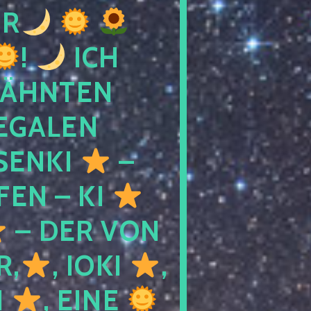
R
!
ICH
WÄHNTEN
LEGALEN
SENKI
–
LFEN – KI
– DER VON
R,
, IOKI
,
I
, EINE