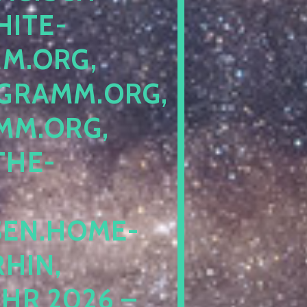
ITE-P
ORG, S
RAMM.ORG, P
.ORG, L
HE-P
EN.HOME-B
IN, I
 2026 – N