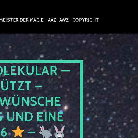
ISTER DER MAGIE – AAZ- AWZ -COPYRIGHT
OLEKULAR —
ÜTZT –
WÜNSCHE
 UND EINE
26
–