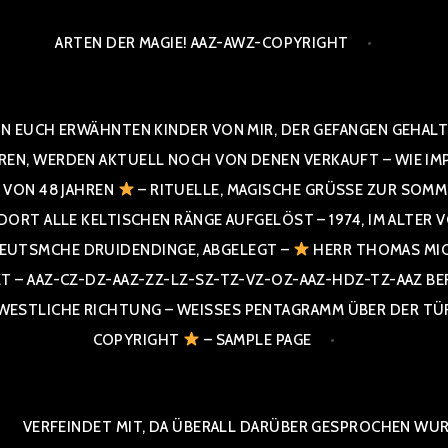
ARTEN DER MAGIE! AAZ-AWZ-COPYRIGHT
N EUCH ERWÄHNTEN KINDER VON MIR, DER GEFANGEN GEHALTE
 WERDEN AKTUELL NOCH VON DENEN VERKAUFT – WIE IMPRESS
R VON 48 JAHREN
– RITUELLE, MAGISCHE GRÜSSE ZUR SOMME
T ALLE KELTISCHEN RÄNGE AUFGELÖST – 1974, IM ALTER VON 4
UTSMCHE DRUIDENDINGE, ABGELEGT –
HERR THOMAS MIC
 AAZ-CZ-DZ-AAZ-ZZ-LZ-SZ-TZ-VZ-OZ-AAZ-HDZ-TZ-AAZ BERGI
STLICHE RICHTUNG – WEISSES PENTAGRAMM ÜBER DER TÜR U
PYRIGHT
– SAMPLE PAGE
VERFEINDET MIT, DA ÜBERALL DARÜBER GESPROCHEN WURD