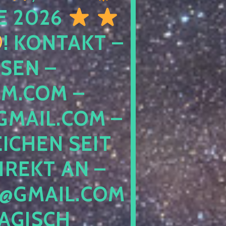
E 2026
! KONTAKT –
SEN –
M.COM –
MAIL.COM –
ICHEN SEIT
IREKT AN –
@GMAIL.COM
GISCH G