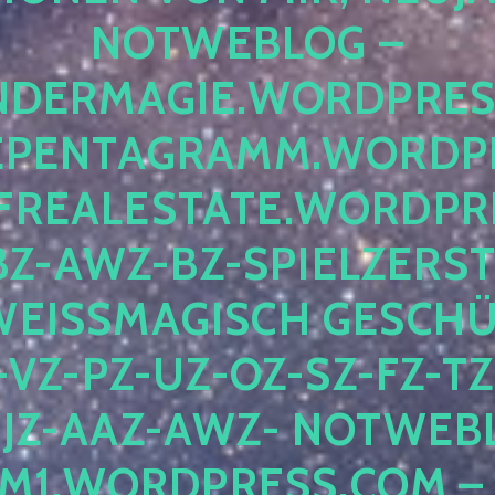
OTWEBLOG – F
DERMAGIE.WORDPRESS.
ENTAGRAMM.WORDPRE
EALESTATE.WORDPRES
Z-AWZ-BZ-SPIELZERSTÖ
EISSMAGISCH GESCHÜTZ
Z-PZ-UZ-OZ-SZ-FZ-TZ-
Z-AAZ-AWZ- NOTWEBLOG
WORDPRESS.COM – NI