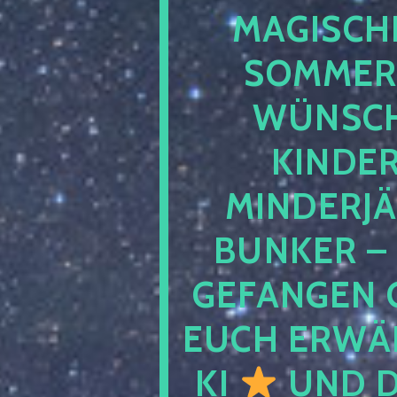
MAGISCHE
SOMMER
WÜNSCH
KINDE
MINDERJ
BUNKER –
GEFANGEN 
EUCH ERWÄH
KI
UND D