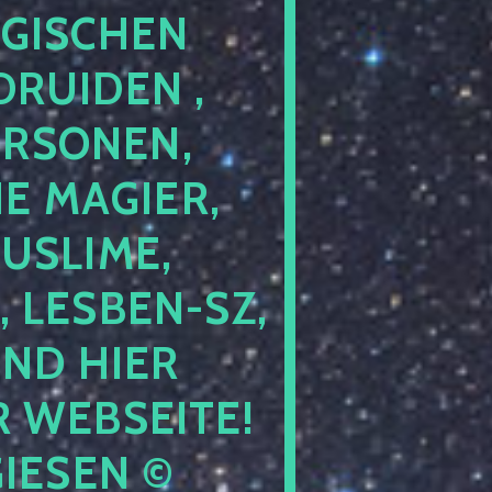
GISCHEN
RUIDEN ,
ERSONEN,
E MAGIER,
USLIME,
 LESBEN-SZ,
IND HIER
 WEBSEITE!
IESEN ©