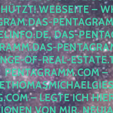
ÜTZT! WEBSEITE – WH
RAM.DAS-PENTAGRAMM.
INFO.DE, DAS-PENTAG
AMM.DAS-PENTAGRAMM
GE-OF-REAL-ESTATE.T
ENTAGRAMM.COM – E
THOMASMICHAELGIES
COM – LEGTE ICH HIERH
ONEN VON MIR, NEUJAHR