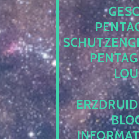
ESCH
ENTAG
CHUTZENGEL
ENTAGR
OUN
RZDRUIDE
LOG.
NFORMATI