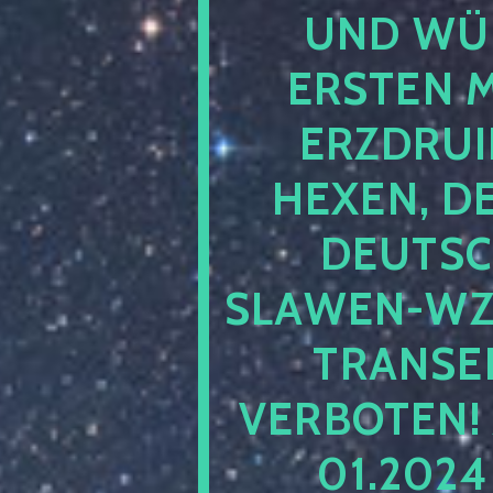
UND WÜ
ERSTEN 
ERZDRUI
HEXEN, D
DEUTSC
SLAWEN-WZ 
TRANSEN
VERBOTEN!
01.202