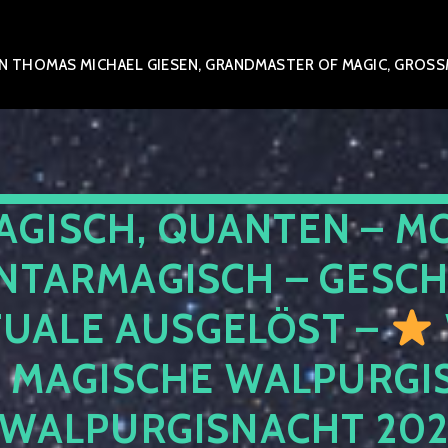
 THOMAS MICHAEL GIESEN, GRANDMASTER OF MAGIC, GROSSME
AGISCH, QUANTEN – M
NTARMAGISCH – GESCH
TUALE AUSGELÖST –
E MAGISCHE WALPURGIS
 WALPURGISNACHT 20