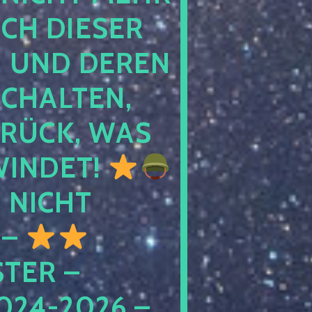
 DIESER NA
ND DEREN KI
ALTEN, EH
CK, WAS AU
INDET!
NICHT
 –
ER – S
4-2026 – C