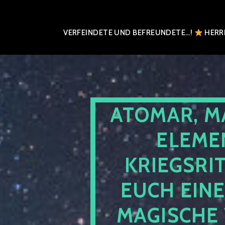
VERFEINDETE UND BEFREUNDETE…!
HERRN
ATOMAR, M
ELEME
KRIEGSRI
EUCH EIN
MAGISCHE