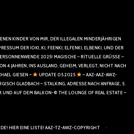
NEN KINDER VON MIR, DER ILLEGALEN MINDERJÄHRIGEN
UM DER IOKI, KI, FEENKI, ELFENKI, ELBENKI, UND DER
RSONNENWENDE 2025! MAGISCHE – RITUELLE GRÜSSE – GR
 JAHREN, INS AUSLAND, GEHEIM, VERLEGT, NICHT NACH SPA
HAEL GIESEN –
UPDATE 05.2025
– AAZ-AAZ-AWZ-
SCH GLADBACH – STALKING, ADRESSE NACH ANFRAGE, 5. E
ND AUF DEM BALKON-© THE LOUNGE OF REAL ESTATE – CO
E! HIER EINE LISTE! AAZ-TZ-AWZ-COPYRIGHT