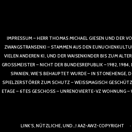
Zum
Inhalt
springen
IMPRESSUM – HERR THOMAS MICHAEL GIESEN UND DER VO
ZWANGSTRANSENKI – STAMMEN AUS DEN EUNUCHENKULTUREN,
VIELEN ANDEREN KI, UND DER WAISENKINDER BIS ZUM ALTE
OSSMEISTER – NICHT DER BUNDESREPUBLIK – 1982, 1984, DOR
NIEN, WIE’S BEHAUPTET WURDE – IN STONEHENGE, DE
SPIELZERSTÖRER ZUM SCHUTZ – WEISSMAGISCH GESCHÜTZT –
TAGE – 6TES GESCHOSS – UNRENOVIERTE-VZ WOHNUNG – WE
LINK’S, NÜTZLICHE, UND…! AAZ-AWZ-COPYRIGHT