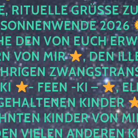
, RITUELLE GRÜSSE ZU
SONNENWENDE 2026
E DEN VON EUCH ER
RN VON MIR
, DEN IL
ÄHRIGEN ZWANGSTRAN
 KI
- FEEN -KI –
, E
GEHALTENEN KINDER
NTEN KINDER VON MI
EN VIELEN ANDEREN K