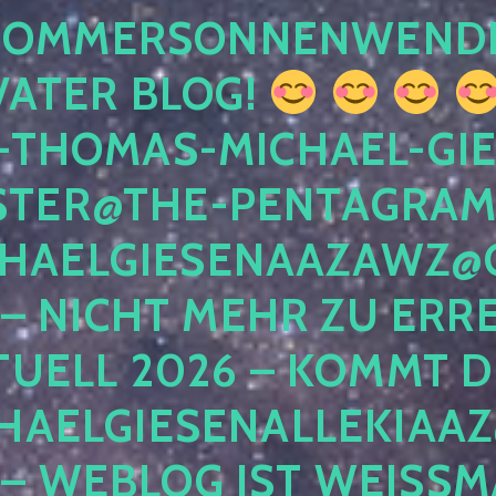
 SOMMERSONNENWEND
VATER BLOG!
-THOMAS-MICHAEL-GIE
TER@THE-PENTAGRAM
HAELGIESENAAZAWZ@G
– NICHT MEHR ZU ERRE
TUELL 2026 – KOMMT D
HAELGIESENALLEKIAAZ
 – WEBLOG IST WEISSMA