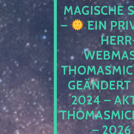
MAGISCHE
–
EIN PRI
HERR
WEBMAS
THOMASMIC
GEÄNDERT 
2024 – AK
THOMASMIC
– 2026