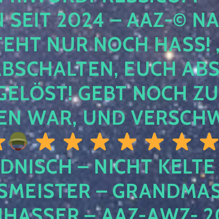
EIT 2024 – AAZ-© NACH
HT NUR NOCH HASS! , U
SCHALTEN, EUCH ABSCH
LÖST! GEBT NOCH ZURÜ
N WAR, UND VERSCHW
DNISCH – NICHT KELTE
MEISTER – GRANDMAST
SSER – AAZ-AWZ- 202