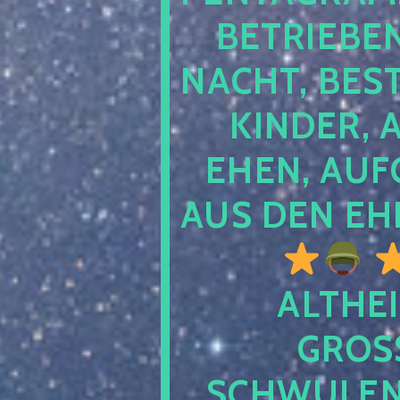
TRIEBEN S
CHT, BESTE
NDER, AB
EN, AUFGE
S DEN EHE
ALTHEI
GROSS
CHWULENHA