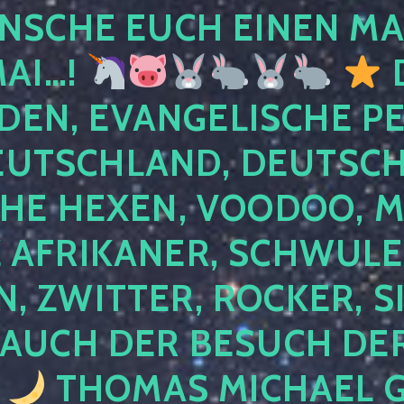
NSCHE EUCH EINEN MA
MAI…!
D
DEN, EVANGELISCHE P
EUTSCHLAND, DEUTSCH
HE HEXEN, VOODOO, M
AFRIKANER, SCHWULE,
, ZWITTER, ROCKER, S
 AUCH DER BESUCH DER
4
THOMAS MICHAEL G