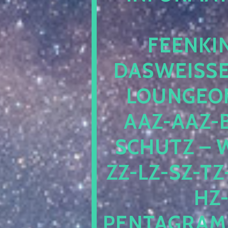
EENKIN
ASWEISSEP
OUNGEOFR
AZ-AAZ-B
CHUTZ – W
-LZ-SZ-TZ-V
-J
NTAGRAMM1.