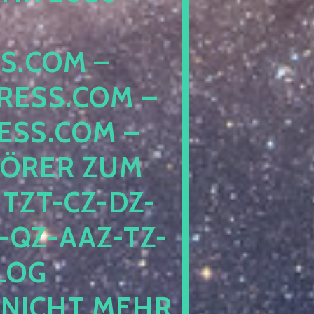
COM – D
SS.COM – L
S.COM – A
RER ZUM S
T-CZ-DZ-ZZ
QZ-AAZ-TZ-HZ
 PE
CHT MEHR BE