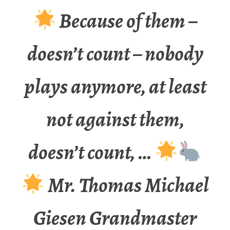
Because of them –
doesn’t count – nobody
plays anymore, at least
not against them,
doesn’t count, …
Mr. Thomas Michael
Giesen Grandmaster