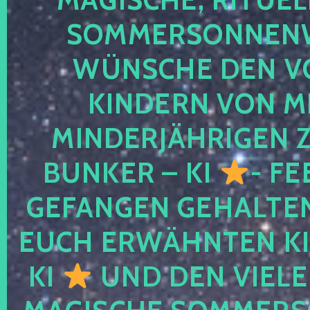
SOMMERSONNEN
WÜNSCHE DEN V
KINDERN VON M
MINDERJÄHRIGEN
BUNKER – KI
- FE
GEFANGEN GEHALTE
EUCH ERWÄHNTEN KI
KI
UND DEN VIELE