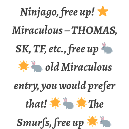
Ninjago, free up!
Miraculous – THOMAS,
SK, TF, etc., free up
old Miraculous
entry, you would prefer
that!
The
Smurfs, free up