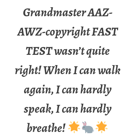
Grandmaster AAZ-
AWZ-copyright FAST
TEST wasn’t quite
right! When I can walk
again, I can hardly
speak, I can hardly
breathe!