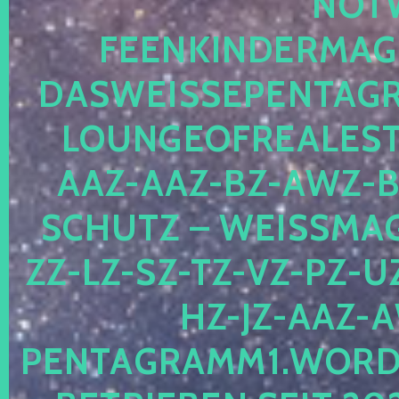
OTWE
EENKINDERMAGIE
ASWEISSEPENTAGRA
OUNGEOFREALESTA
AZ-AAZ-BZ-AWZ-BZ
CHUTZ – WEISSMAGI
-LZ-SZ-TZ-VZ-PZ-UZ-
-JZ-AAZ-AW
NTAGRAMM1.WORDPRE