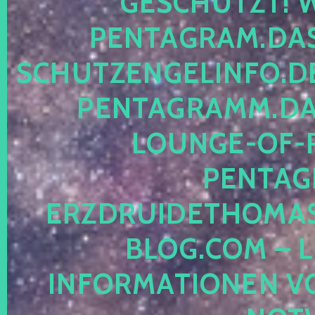
ESCHÜTZT! WE
ENTAGRAM.DAS-
CHUTZENGELINFO.DE,
ENTAGRAMM.DAS
OUNGE-OF-RE
ENTAGR
RZDRUIDETHOMASM
LOG.COM – LE
NFORMATIONEN VON 