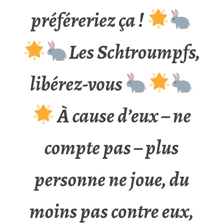
préféreriez ça !
Les Schtroumpfs,
libérez-vous
À cause d’eux – ne
compte pas – plus
personne ne joue, du
moins pas contre eux,