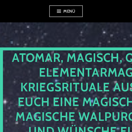
Zum
MENÜ
Inhalt
springen
ATOMAR, MAGISCH, 
ELEMENTARMAGI
KRIEGSRITUALE AU
EUCH EINE MAGISC
MAGISCHE WALPUR
UND WÜNSCHE EU