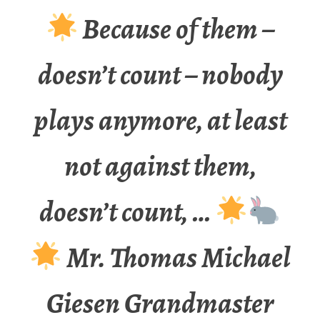
Because of them –
doesn’t count – nobody
plays anymore, at least
not against them,
doesn’t count, …
Mr. Thomas Michael
Giesen Grandmaster