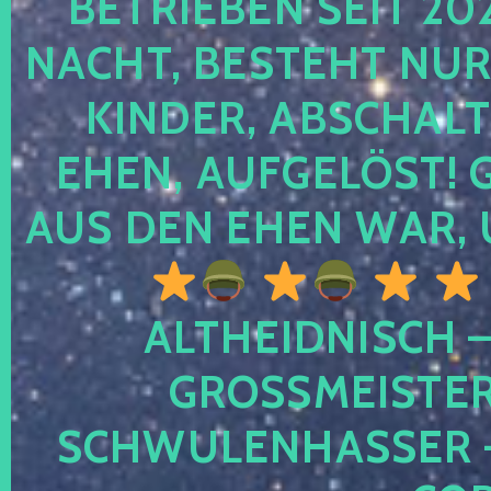
TRIEBEN SEIT 2024
CHT, BESTEHT NUR NO
NDER, ABSCHALTEN
EN, AUFGELÖST! GE
S DEN EHEN WAR, 
ALTHEIDNISCH –
GROSSMEISTER 
CHWULENHASSER – A