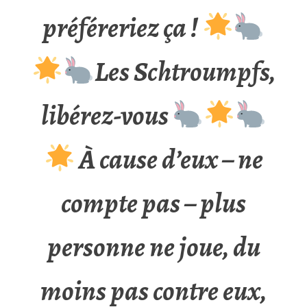
préféreriez ça !
Les Schtroumpfs,
libérez-vous
À cause d’eux – ne
compte pas – plus
personne ne joue, du
moins pas contre eux,