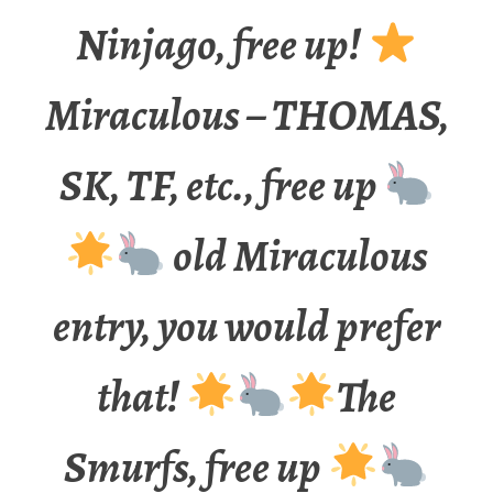
Ninjago, free up!
Miraculous – THOMAS,
SK, TF, etc., free up
old Miraculous
entry, you would prefer
that!
The
Smurfs, free up