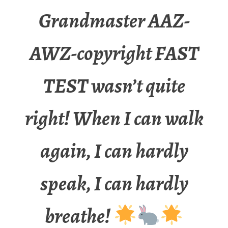
Grandmaster AAZ-
AWZ-copyright FAST
TEST wasn’t quite
right! When I can walk
again, I can hardly
speak, I can hardly
breathe!