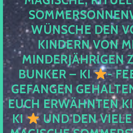
SOMMERSONNEN
WÜNSCHE DEN V
KINDERN VON M
MINDERJÄHRIGEN
BUNKER – KI
- FE
GEFANGEN GEHALTE
EUCH ERWÄHNTEN KI
KI
UND DEN VIELE