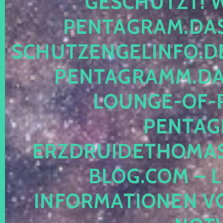
ESCHÜTZT! WE
ENTAGRAM.DAS-
CHUTZENGELINFO.DE,
ENTAGRAMM.DAS
OUNGE-OF-RE
ENTAGR
RZDRUIDETHOMASM
LOG.COM – LE
NFORMATIONEN VON 