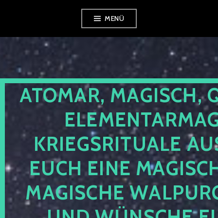
Zum
MENÜ
Inhalt
springen
ATOMAR, MAGISCH, 
ELEMENTARMAGI
KRIEGSRITUALE AU
EUCH EINE MAGISC
MAGISCHE WALPUR
UND WÜNSCHE EU