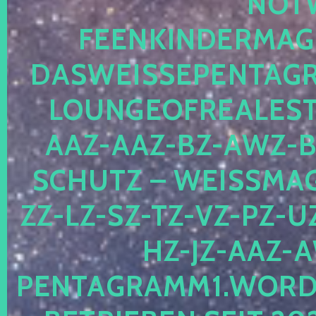
OTWE
EENKINDERMAGIE
ASWEISSEPENTAGRA
OUNGEOFREALESTA
AZ-AAZ-BZ-AWZ-BZ
CHUTZ – WEISSMAGI
-LZ-SZ-TZ-VZ-PZ-UZ-
-JZ-AAZ-AW
NTAGRAMM1.WORDPRE