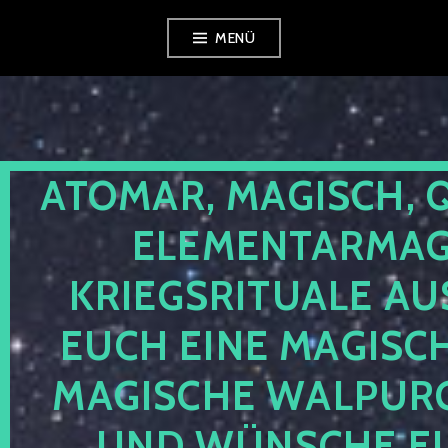
Zum
MENÜ
Inhalt
springen
ATOMAR, MAGISCH, 
ELEMENTARMAGI
KRIEGSRITUALE AU
EUCH EINE MAGISC
MAGISCHE WALPUR
UND WÜNSCHE EU