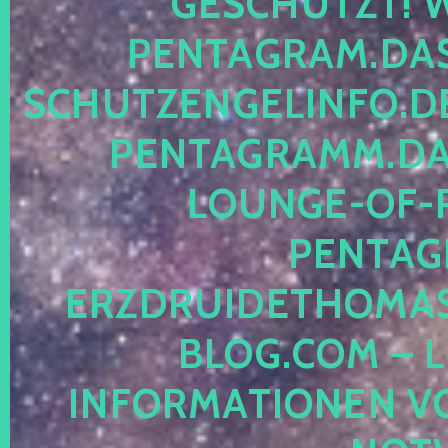
ESCHÜTZT! WE
ENTAGRAM.DAS-
CHUTZENGELINFO.DE,
ENTAGRAMM.DAS
OUNGE-OF-RE
ENTAGR
RZDRUIDETHOMASM
LOG.COM – LE
NFORMATIONEN VON 