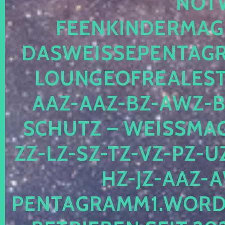
OTWE
EENKINDERMAGIE
ASWEISSEPENTAGRA
OUNGEOFREALESTA
AZ-AAZ-BZ-AWZ-BZ
CHUTZ – WEISSMAGI
-LZ-SZ-TZ-VZ-PZ-UZ-
-JZ-AAZ-AW
NTAGRAMM1.WORDPRE