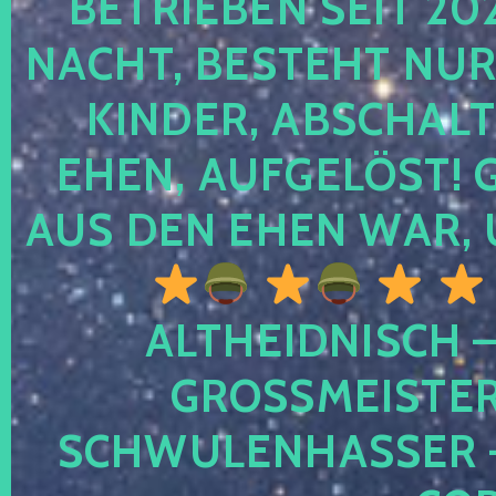
TRIEBEN SEIT 2024
CHT, BESTEHT NUR NO
NDER, ABSCHALTEN
EN, AUFGELÖST! GE
S DEN EHEN WAR, 
ALTHEIDNISCH –
GROSSMEISTER 
CHWULENHASSER – A