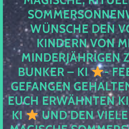
SOMMERSONNEN
WÜNSCHE DEN V
KINDERN VON M
MINDERJÄHRIGEN
BUNKER – KI
- FE
GEFANGEN GEHALTE
EUCH ERWÄHNTEN KI
KI
UND DEN VIELE