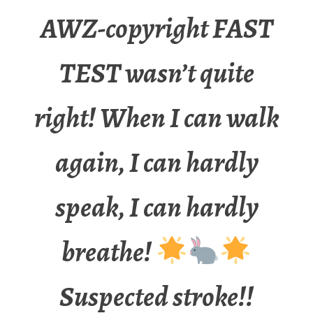
AWZ-copyright FAST
TEST wasn’t quite
right! When I can walk
again, I can hardly
speak, I can hardly
breathe!
Suspected stroke!!