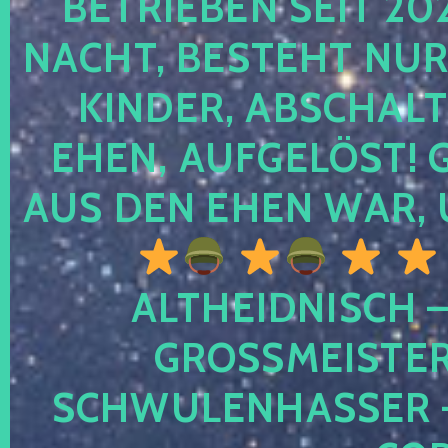
TRIEBEN SEIT 2024
CHT, BESTEHT NUR NO
NDER, ABSCHALTEN
EN, AUFGELÖST! GE
S DEN EHEN WAR, 
ALTHEIDNISCH –
GROSSMEISTER 
CHWULENHASSER – A