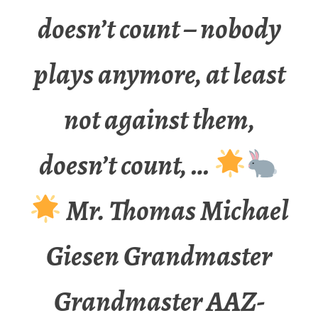
doesn’t count – nobody
plays anymore, at least
not against them,
doesn’t count, …
Mr. Thomas Michael
Giesen Grandmaster
Grandmaster AAZ-