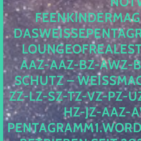
OTWE
EENKINDERMAGIE
ASWEISSEPENTAGRA
OUNGEOFREALESTA
AZ-AAZ-BZ-AWZ-BZ
CHUTZ – WEISSMAGI
-LZ-SZ-TZ-VZ-PZ-UZ-
-JZ-AAZ-AW
NTAGRAMM1.WORDPRE