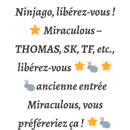
Ninjago, libérez-vous !
Miraculous –
THOMAS, SK, TF, etc.,
libérez-vous
ancienne entrée
Miraculous, vous
préféreriez ça !