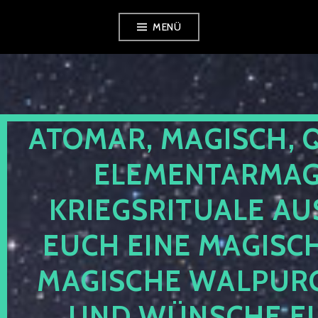
Zum
MENÜ
Inhalt
springen
ATOMAR, MAGISCH, 
ELEMENTARMAGI
KRIEGSRITUALE AU
EUCH EINE MAGISC
MAGISCHE WALPUR
UND WÜNSCHE EU