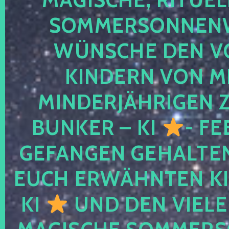
SOMMERSONNEN
WÜNSCHE DEN V
KINDERN VON M
MINDERJÄHRIGEN
BUNKER – KI
- FE
GEFANGEN GEHALTE
EUCH ERWÄHNTEN KI
KI
UND DEN VIELE