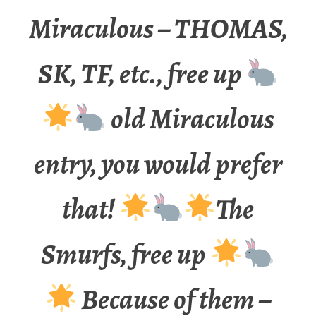
Miraculous – THOMAS,
SK, TF, etc., free up
old Miraculous
entry, you would prefer
that!
The
Smurfs, free up
Because of them –