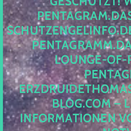
ESCHÜTZT! WE
ENTAGRAM.DAS-
CHUTZENGELINFO.DE,
ENTAGRAMM.DAS
OUNGE-OF-RE
ENTAGR
RZDRUIDETHOMASM
LOG.COM – LE
NFORMATIONEN VON 