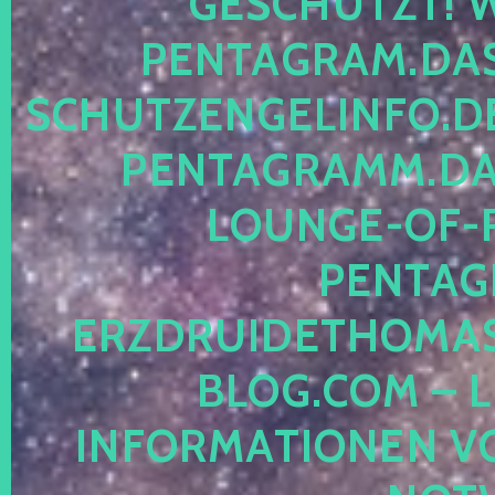
ESCHÜTZT! WE
ENTAGRAM.DAS-
CHUTZENGELINFO.DE,
ENTAGRAMM.DAS
OUNGE-OF-RE
ENTAGR
RZDRUIDETHOMASM
LOG.COM – LE
NFORMATIONEN VON 