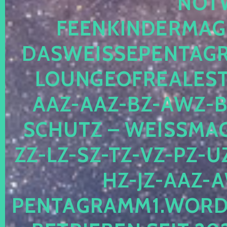
OTWE
EENKINDERMAGIE
ASWEISSEPENTAGRA
OUNGEOFREALESTA
AZ-AAZ-BZ-AWZ-BZ
CHUTZ – WEISSMAGI
-LZ-SZ-TZ-VZ-PZ-UZ-
-JZ-AAZ-AW
NTAGRAMM1.WORDPRE