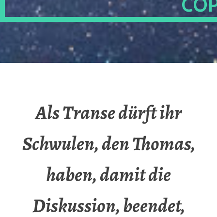
OP
Als Transe dürft ihr
Schwulen, den Thomas,
haben, damit die
Diskussion, beendet,