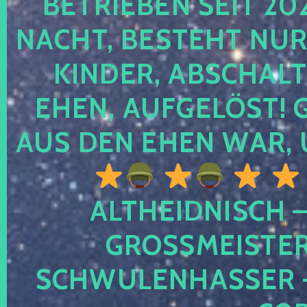
TRIEBEN SEIT 2024
CHT, BESTEHT NUR NO
NDER, ABSCHALTEN
EN, AUFGELÖST! GE
S DEN EHEN WAR, 
ALTHEIDNISCH –
GROSSMEISTER 
CHWULENHASSER – A