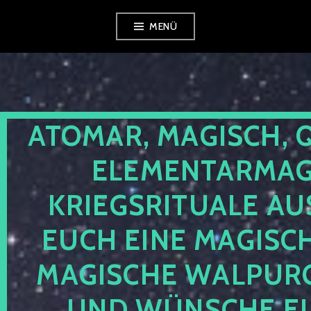
Zum
MENÜ
Inhalt
springen
ATOMAR, MAGISCH, 
ELEMENTARMAGI
KRIEGSRITUALE AU
EUCH EINE MAGISC
MAGISCHE WALPUR
UND WÜNSCHE EU