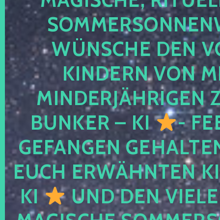
SOMMERSONNEN
WÜNSCHE DEN V
KINDERN VON M
MINDERJÄHRIGEN
BUNKER – KI
- FE
GEFANGEN GEHALTE
EUCH ERWÄHNTEN KI
KI
UND DEN VIELE