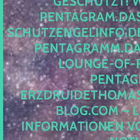
ESCHÜTZT! WE
ENTAGRAM.DAS-
CHUTZENGELINFO.DE,
ENTAGRAMM.DAS
OUNGE-OF-RE
ENTAGR
RZDRUIDETHOMASM
LOG.COM – LE
NFORMATIONEN VON 