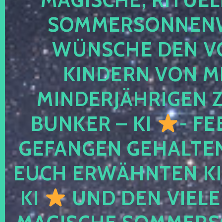
SOMMERSONNEN
WÜNSCHE DEN V
KINDERN VON M
MINDERJÄHRIGEN
BUNKER – KI
- FE
GEFANGEN GEHALTE
EUCH ERWÄHNTEN KI
KI
UND DEN VIELE