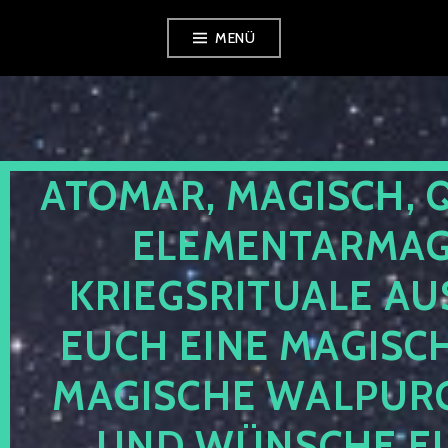
Zum
MENÜ
Inhalt
springen
ATOMAR, MAGISCH, 
ELEMENTARMAGI
KRIEGSRITUALE AU
EUCH EINE MAGISC
MAGISCHE WALPUR
UND WÜNSCHE EU