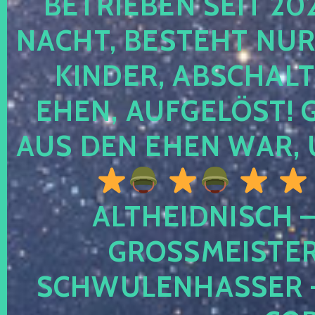
TRIEBEN SEIT 2024
CHT, BESTEHT NUR NO
NDER, ABSCHALTEN
EN, AUFGELÖST! GE
S DEN EHEN WAR, 
ALTHEIDNISCH –
GROSSMEISTER 
CHWULENHASSER – A