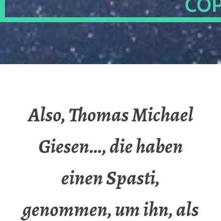
OP
Also, Thomas Michael
Giesen…, die haben
einen Spasti,
genommen, um ihn, als