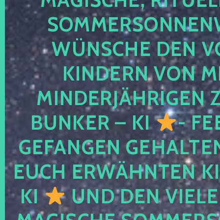
SOMMERSONNEN
WÜNSCHE DEN V
KINDERN VON M
MINDERJÄHRIGEN
BUNKER – KI
- FE
GEFANGEN GEHALTE
EUCH ERWÄHNTEN KI
KI
UND DEN VIELE