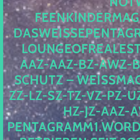
OTWE
EENKINDERMAGIE
ASWEISSEPENTAGRA
OUNGEOFREALESTA
AZ-AAZ-BZ-AWZ-BZ
CHUTZ – WEISSMAGI
-LZ-SZ-TZ-VZ-PZ-UZ-
-JZ-AAZ-AW
NTAGRAMM1.WORDPRE