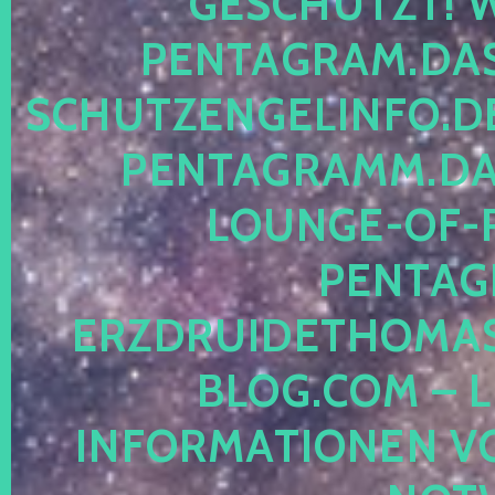
ESCHÜTZT! WE
ENTAGRAM.DAS-
CHUTZENGELINFO.DE,
ENTAGRAMM.DAS
OUNGE-OF-RE
ENTAGR
RZDRUIDETHOMASM
LOG.COM – LE
NFORMATIONEN VON 