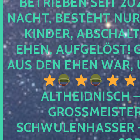
TRIEBEN SEIT 2024
CHT, BESTEHT NUR NO
NDER, ABSCHALTEN
EN, AUFGELÖST! GE
S DEN EHEN WAR, 
ALTHEIDNISCH –
GROSSMEISTER 
CHWULENHASSER – A