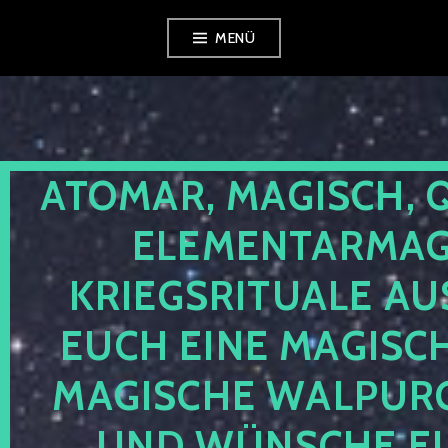
Zum
MENÜ
Inhalt
springen
ATOMAR, MAGISCH, 
ELEMENTARMAGI
KRIEGSRITUALE AU
EUCH EINE MAGISC
MAGISCHE WALPUR
UND WÜNSCHE EU