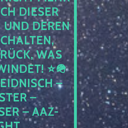
DIESER NAC
D DEREN KIN
LTEN, EHE
K, WAS AUS
T! ⭐🪖 ⭐🪖
NISCH – NIC
 – GRAN
 AAZ-AWZ-