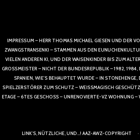
Zum
Inhalt
springen
IMPRESSUM – HERR THOMAS MICHAEL GIESEN UND DER VO
ZWANGSTRANSENKI – STAMMEN AUS DEN EUNUCHENKULTUREN,
VIELEN ANDEREN KI, UND DER WAISENKINDER BIS ZUM ALTE
OSSMEISTER – NICHT DER BUNDESREPUBLIK – 1982, 1984, DOR
NIEN, WIE’S BEHAUPTET WURDE – IN STONEHENGE, DEU
ELZERSTÖRER ZUM SCHUTZ – WEISSMAGISCH GESCHÜTZT – AA
E – 6TES GESCHOSS – UNRENOVIERTE-VZ WOHNUNG – WESTL
LINK’S, NÜTZLICHE, UND…! AAZ-AWZ-COPYRIGHT