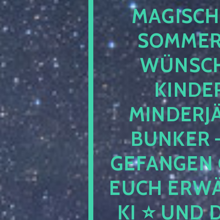
MAGISCHE
OMMERSO
ÜNSCHE
INDERN
INDERJÄ
UNKER – K
EFANGEN G
UCH ERWÄHN
I ⭐ UND DE