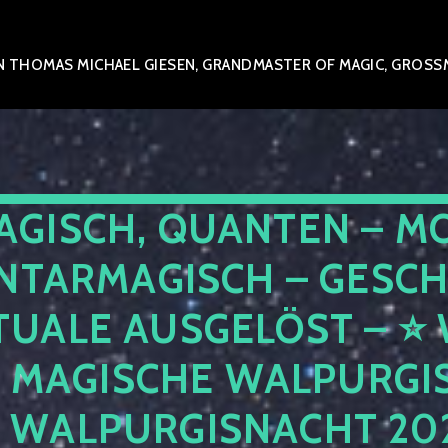
 THOMAS MICHAEL GIESEN, GRANDMASTER OF MAGIC, GROSSME
AGISCH, QUANTEN – M
NTARMAGISCH – GESCH
TUALE AUSGELÖST – 
E MAGISCHE WALPURGIS
 WALPURGISNACHT 2026