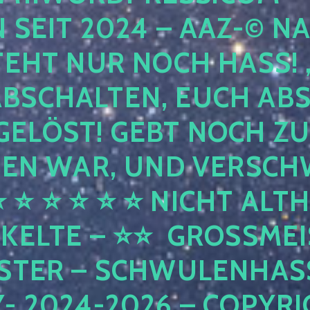
IT 2024 – AAZ-© NACH 
T NUR NOCH HASS! , UN
CHALTEN, EUCH ABSCHA
ÖST! GEBT NOCH ZURÜC
WAR, UND VERSCHWINDE
⭐ ⭐ ⭐ ⭐ NICHT ALTHEID
TE – ⭐⭐ GROSSMEISTER
– SCHWULENHASSER –
4-2026 – COPYRIGHT