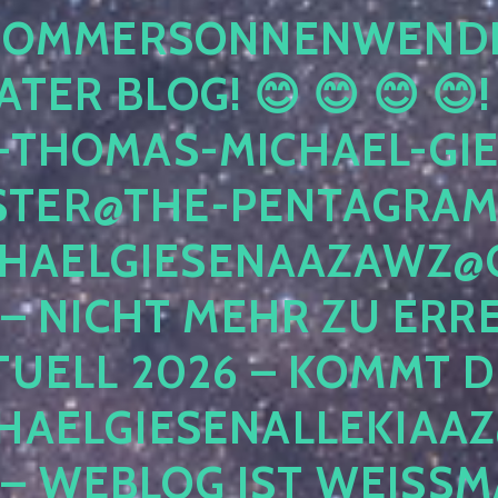
OMMERSONNENWENDE 20
TER BLOG! 😊 😊 😊 😊!
THOMAS-MICHAEL-GIESE
ER@THE-PENTAGRAMM.
AELGIESENAAZAWZ@GMA
 NICHT MEHR ZU ERREIC
UELL 2026 – KOMMT DIR
ELGIESENALLEKIAAZ@
 WEBLOG IST WEISSMAG