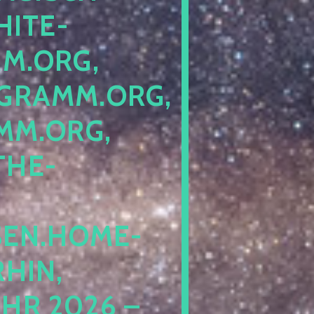
TE-PE
RG, SC
AMM.ORG, PE
ORG, LO
E-PE
N.HOME-BL
N, IN
2026 – NO