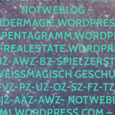
TWEBLOG – FE
ERMAGIE.WORDPRESS.C
NTAGRAMM.WORDPRES
ALESTATE.WORDPRESS
-AWZ-BZ-SPIELZERSTÖR
ISSMAGISCH GESCHÜTZT
-PZ-UZ-OZ-SZ-FZ-TZ-Q
-AAZ-AWZ- NOTWEBLOG 
ORDPRESS.COM – NIC