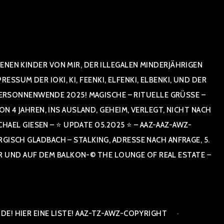
NEN KINDER VON MIR, DER ILLEGALEN MINDERJÄHRIGEN
UM DER IOKI, KI, FEENKI, ELFENKI, ELBENKI, UND DER
ERSONNENWENDE 2025! MAGISCHE – RITUELLE GRÜSSE – GR
 JAHREN, INS AUSLAND, GEHEIM, VERLEGT, NICHT NACH SPA
 GIESEN – ⭐ UPDATE 05.2025 ⭐ – AAZ-AAZ-AWZ-SPI
 GLADBACH – STALKING, ADRESSE NACH ANFRAGE, 5. ETAG
AUF DEM BALKON-© THE LOUNGE OF REAL ESTATE – COPYR
E! HIER EINE LISTE! AAZ-TZ-AWZ-COPYRIGHT