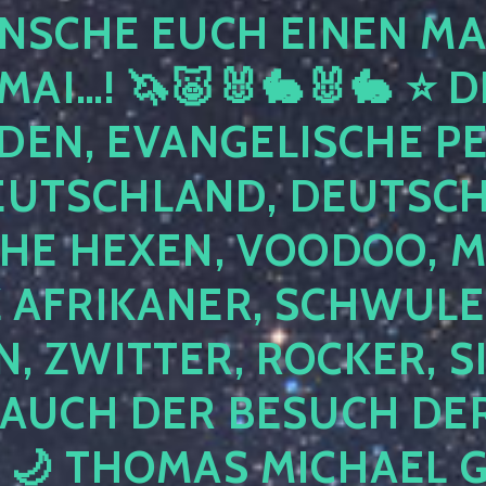
NSCHE EUCH EINEN MA
MAI…! 🦄🐷🐰🐇🐰🐇 ⭐ D
DEN, EVANGELISCHE P
EUTSCHLAND, DEUTSCH
HE HEXEN, VOODOO, M
AFRIKANER, SCHWULE,
, ZWITTER, ROCKER, S
 AUCH DER BESUCH DER
 🌙 THOMAS MICHAEL 