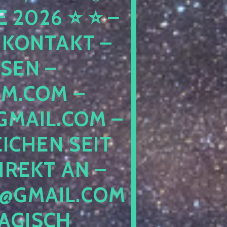
26 ⭐ ⭐ – 
 KONTAKT – H
N – W
COM – T
IL.COM – G
HEN SEIT 2
EKT AN – T
GMAIL.COM –
ISCH GE