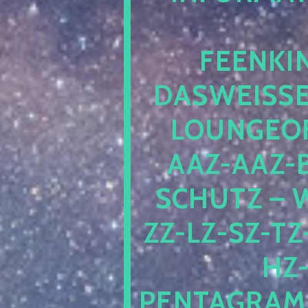
ENKIND
SWEISSEPE
UNGEOFRE
Z-AAZ-BZ
HUTZ – WE
LZ-SZ-TZ-VZ
JZ
TAGRAMM1.W