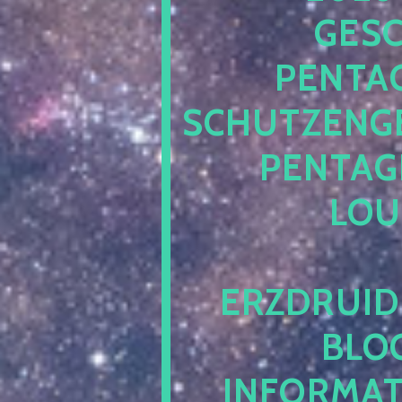
SCHÜ
NTAGR
HUTZENGELI
NTAGRA
UNG
ZDRUIDET
OG.C
FORMATIO