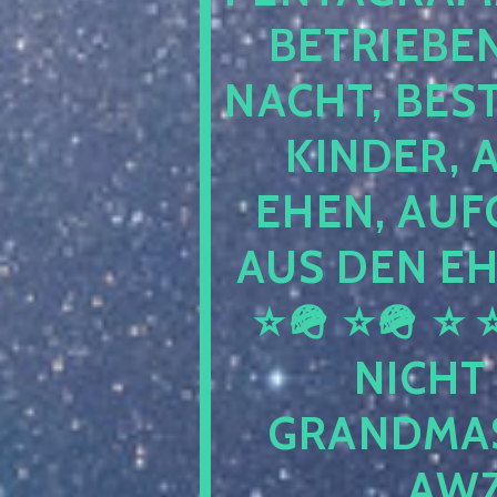
RIEBEN SE
HT, BESTEH
DER, ABS
N, AUFGEL
DEN EHEN 
⭐🪖 ⭐ ⭐ ⭐ 
HT KEL
DMASTER 
202