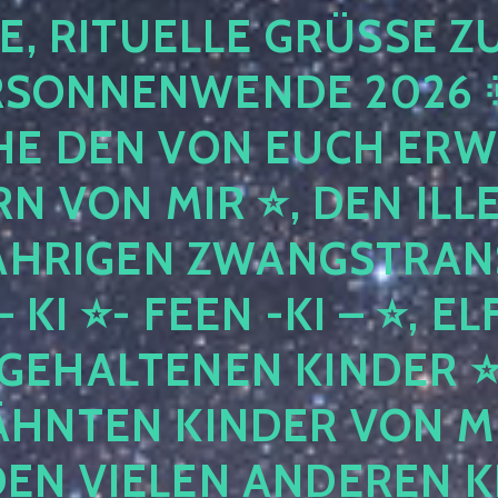
, RITUELLE GRÜSSE ZUR
NNENWENDE 2026 🌞! 
 DEN VON EUCH ERWÄ
 VON MIR ⭐, DEN ILLE
HRIGEN ZWANGSTRANSEN
I ⭐- FEEN -KI – ⭐, ELFE
EHALTENEN KINDER ⭐ –
TEN KINDER VON MIR,⭐
N VIELEN ANDEREN KI ⭐