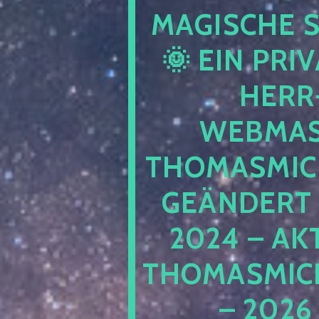
AGISCHE S
 EIN PRIVA
ERR-
EBMAST
HOMASMICH
EÄNDERT –
024 – AKT
HOMASMICHA
2026 –