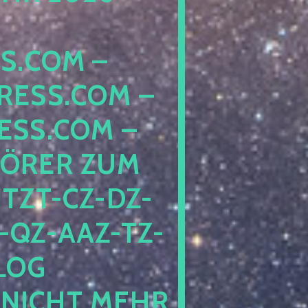
OM – DA
S.COM – LO
.COM – AA
ER ZUM SC
-CZ-DZ-ZZ-
Z-AAZ-TZ-HZ-
PEN
HT MEHR BET