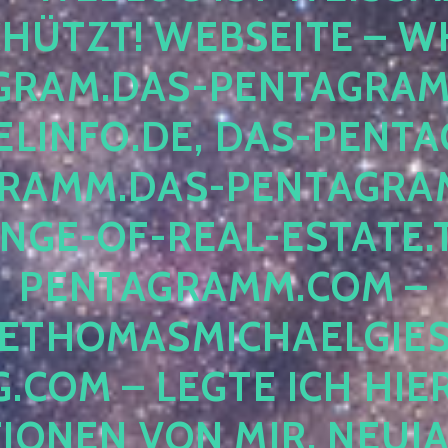
TZT! WEBSEITE – WHI
AM.DAS-PENTAGRAMM.O
NFO.DE, DAS-PENTAGR
MM.DAS-PENTAGRAMM.
E-OF-REAL-ESTATE.TH
NTAGRAMM.COM – ER
HOMASMICHAELGIESE
OM – LEGTE ICH HIERHI
NEN VON MIR, NEUJAHR 