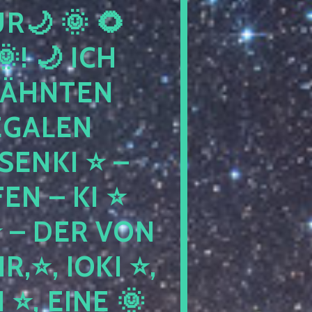
 🌞 🌻 S
🌙 ICH W
HNTEN K
GALEN M
KI ⭐ – B
N – KI ⭐ G
 DER VON E
, IOKI ⭐, K
, EINE 🌞 M