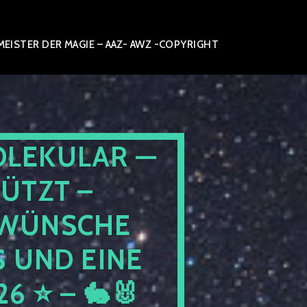
ISTER DER MAGIE – AAZ- AWZ -COPYRIGHT
OLEKULAR —
ÜTZT –
⭐ WÜNSCHE
 UND EINE
 ⭐ – 🐇🐰