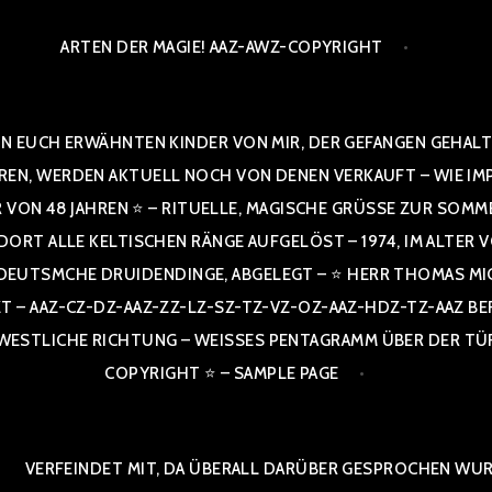
ARTEN DER MAGIE! AAZ-AWZ-COPYRIGHT
N EUCH ERWÄHNTEN KINDER VON MIR, DER GEFANGEN GEHALTE
 WERDEN AKTUELL NOCH VON DENEN VERKAUFT – WIE IMPRESS
R VON 48 JAHREN ⭐ – RITUELLE, MAGISCHE GRÜSSE ZUR SOMM
T ALLE KELTISCHEN RÄNGE AUFGELÖST – 1974, IM ALTER VON 4
TSMCHE DRUIDENDINGE, ABGELEGT – ⭐ HERR THOMAS MICHAEL
Z-CZ-DZ-AAZ-ZZ-LZ-SZ-TZ-VZ-OZ-AAZ-HDZ-TZ-AAZ BERGISCH
ICHE RICHTUNG – WEISSES PENTAGRAMM ÜBER DER TÜR UND 
IGHT ⭐ – SAMPLE PAGE
VERFEINDET MIT, DA ÜBERALL DARÜBER GESPROCHEN WURD