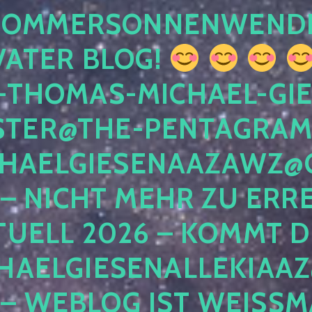
 SOMMERSONNENWEND
VATER BLOG!
-THOMAS-MICHAEL-GIE
TER@THE-PENTAGRAM
HAELGIESENAAZAWZ@G
– NICHT MEHR ZU ERRE
TUELL 2026 – KOMMT D
HAELGIESENALLEKIAAZ
 – WEBLOG IST WEISSMA