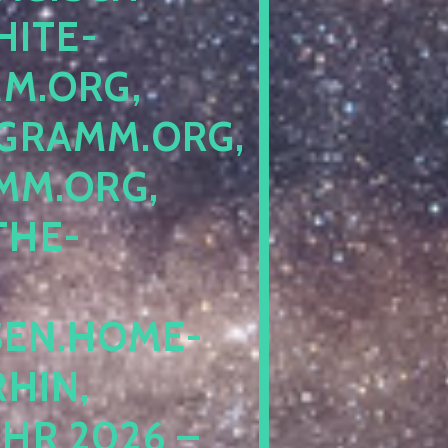
ITE-P
ORG, S
RAMM.ORG, P
.ORG, L
HE-P
EN.HOME-B
IN, I
 2026 – N