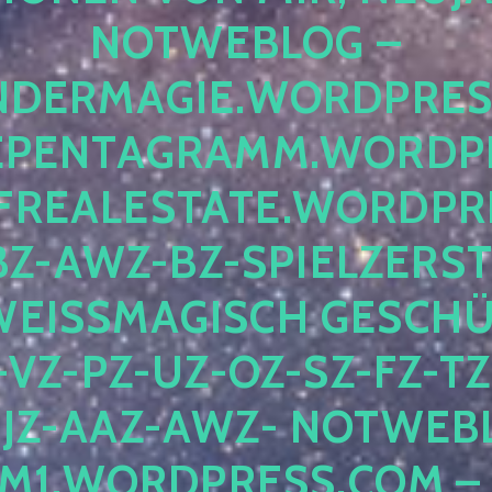
OTWEBLOG – F
DERMAGIE.WORDPRESS.
ENTAGRAMM.WORDPRE
EALESTATE.WORDPRES
Z-AWZ-BZ-SPIELZERSTÖ
EISSMAGISCH GESCHÜTZ
Z-PZ-UZ-OZ-SZ-FZ-TZ-
Z-AAZ-AWZ- NOTWEBLOG
WORDPRESS.COM – NI