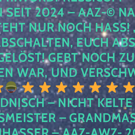
EIT 2024 – AAZ-© NACH
HT NUR NOCH HASS! , U
SCHALTEN, EUCH ABSCH
LÖST! GEBT NOCH ZURÜ
N WAR, UND VERSCHW
DNISCH – NICHT KELTE
MEISTER – GRANDMAST
SSER – AAZ-AWZ- 202