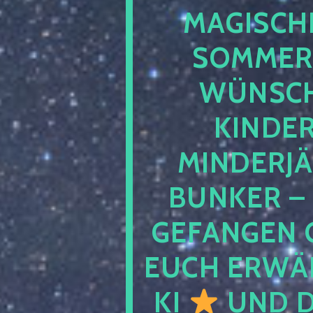
MAGISCHE
SOMMER
WÜNSCH
KINDE
MINDERJ
BUNKER –
GEFANGEN 
EUCH ERWÄH
KI
UND D