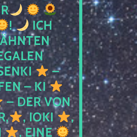
R
!
ICH
WÄHNTEN
LEGALEN
SENKI
–
LFEN – KI
– DER VON
R,
, IOKI
,
I
, EINE