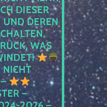
 DIESER NA
ND DEREN KI
ALTEN, EH
CK, WAS AU
INDET!
NICHT
 –
ER – S
4-2026 – C