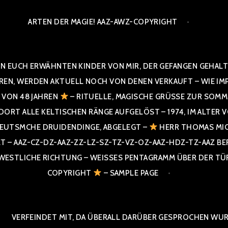
ARTEN DER MAGIE! AAZ-AWZ-COPYRIGHT
N EUCH ERWÄHNTEN KINDER VON MIR, DER GEFANGEN GEHALTE
 WERDEN AKTUELL NOCH VON DENEN VERKAUFT – WIE IMPRESS
R VON 48 JAHREN
– RITUELLE, MAGISCHE GRÜSSE ZUR SOMME
T ALLE KELTISCHEN RÄNGE AUFGELÖST – 1974, IM ALTER VON 4
UTSMCHE DRUIDENDINGE, ABGELEGT –
HERR THOMAS MIC
 AAZ-CZ-DZ-AAZ-ZZ-LZ-SZ-TZ-VZ-OZ-AAZ-HDZ-TZ-AAZ BERGI
STLICHE RICHTUNG – WEISSES PENTAGRAMM ÜBER DER TÜR U
PYRIGHT
– SAMPLE PAGE
VERFEINDET MIT, DA ÜBERALL DARÜBER GESPROCHEN WURD