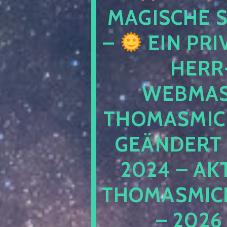
MAGISCHE
–
EIN PRI
HERR
WEBMAS
THOMASMIC
GEÄNDERT 
2024 – AK
THOMASMIC
– 2026