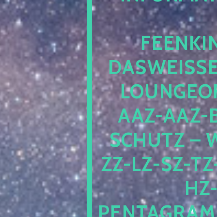
EENKIN
ASWEISSEP
OUNGEOFR
AZ-AAZ-B
CHUTZ – W
-LZ-SZ-TZ-V
-J
NTAGRAMM1.