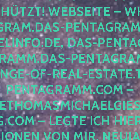
ÜTZT! WEBSEITE – WH
RAM.DAS-PENTAGRAMM.
INFO.DE, DAS-PENTAG
AMM.DAS-PENTAGRAMM
GE-OF-REAL-ESTATE.T
ENTAGRAMM.COM – E
THOMASMICHAELGIES
COM – LEGTE ICH HIERH
ONEN VON MIR, NEUJAHR