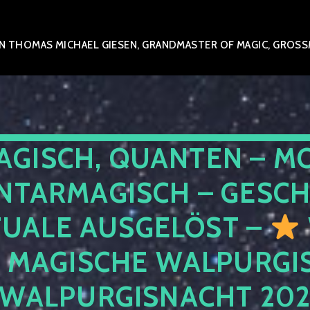
 THOMAS MICHAEL GIESEN, GRANDMASTER OF MAGIC, GROSSME
AGISCH, QUANTEN – M
NTARMAGISCH – GESCH
TUALE AUSGELÖST –
E MAGISCHE WALPURGIS
 WALPURGISNACHT 20