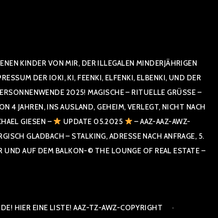
NEN KINDER VON MIR, DER ILLEGALEN MINDERJÄHRIGEN
UM DER IOKI, KI, FEENKI, ELFENKI, ELBENKI, UND DER
RSONNENWENDE 2025! MAGISCHE – RITUELLE GRÜSSE – GR
 JAHREN, INS AUSLAND, GEHEIM, VERLEGT, NICHT NACH SPA
HAEL GIESEN –
UPDATE 05.2025
– AAZ-AAZ-AWZ-
SCH GLADBACH – STALKING, ADRESSE NACH ANFRAGE, 5. E
ND AUF DEM BALKON-© THE LOUNGE OF REAL ESTATE – CO
E! HIER EINE LISTE! AAZ-TZ-AWZ-COPYRIGHT