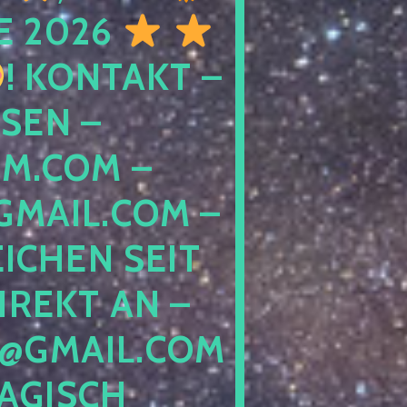
E 2026
! KONTAKT –
SEN –
M.COM –
MAIL.COM –
ICHEN SEIT
IREKT AN –
@GMAIL.COM
GISCH G