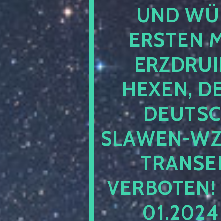
UND WÜ
ERSTEN 
ERZDRUI
HEXEN, D
DEUTSC
SLAWEN-WZ 
TRANSEN
VERBOTEN!
01.202