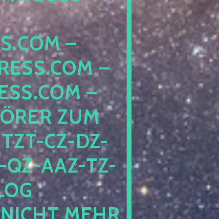
COM – D
SS.COM – L
S.COM – A
RER ZUM S
T-CZ-DZ-ZZ
QZ-AAZ-TZ-HZ
 PE
CHT MEHR BE