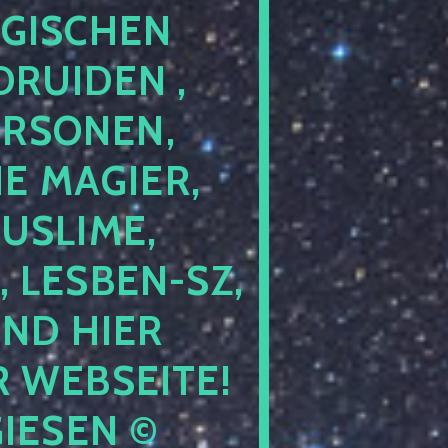
GISCHEN
RUIDEN ,
ERSONEN,
E MAGIER,
USLIME,
 LESBEN-SZ,
IND HIER
 WEBSEITE!
IESEN ©