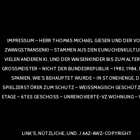
Zum
Inhalt
springen
IMPRESSUM – HERR THOMAS MICHAEL GIESEN UND DER VO
ZWANGSTRANSENKI – STAMMEN AUS DEN EUNUCHENKULTUREN,
VIELEN ANDEREN KI, UND DER WAISENKINDER BIS ZUM ALTE
OSSMEISTER – NICHT DER BUNDESREPUBLIK – 1982, 1984, DOR
NIEN, WIE’S BEHAUPTET WURDE – IN STONEHENGE, DE
SPIELZERSTÖRER ZUM SCHUTZ – WEISSMAGISCH GESCHÜTZT –
TAGE – 6TES GESCHOSS – UNRENOVIERTE-VZ WOHNUNG – WE
LINK’S, NÜTZLICHE, UND…! AAZ-AWZ-COPYRIGHT