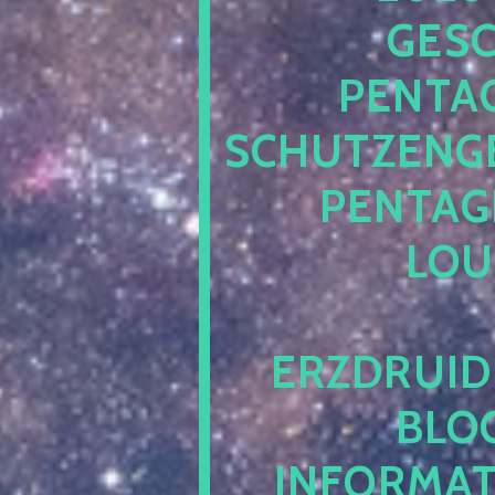
ESCH
ENTAG
CHUTZENGEL
ENTAGR
OUN
RZDRUIDE
LOG.
NFORMATI