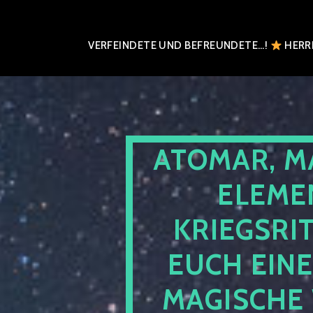
VERFEINDETE UND BEFREUNDETE…!
HERRN
ATOMAR, M
ELEME
KRIEGSRI
EUCH EIN
MAGISCHE