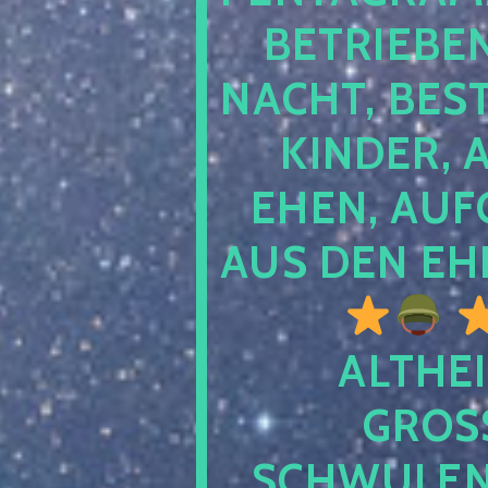
TRIEBEN S
CHT, BESTE
NDER, AB
EN, AUFGE
S DEN EHE
ALTHEI
GROSS
CHWULENHA