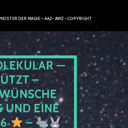
ISTER DER MAGIE – AAZ- AWZ -COPYRIGHT
OLEKULAR —
ÜTZT –
WÜNSCHE
 UND EINE
26
–