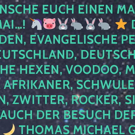
NSCHE EUCH EINEN MA
MAI…!
D
DEN, EVANGELISCHE P
EUTSCHLAND, DEUTSCH
HE HEXEN, VOODOO, M
AFRIKANER, SCHWULE,
, ZWITTER, ROCKER, S
 AUCH DER BESUCH DER
4
THOMAS MICHAEL G