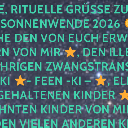
, RITUELLE GRÜSSE ZU
SONNENWENDE 2026
E DEN VON EUCH ER
RN VON MIR
, DEN IL
ÄHRIGEN ZWANGSTRAN
 KI
- FEEN -KI –
, E
GEHALTENEN KINDER
NTEN KINDER VON MI
EN VIELEN ANDEREN K