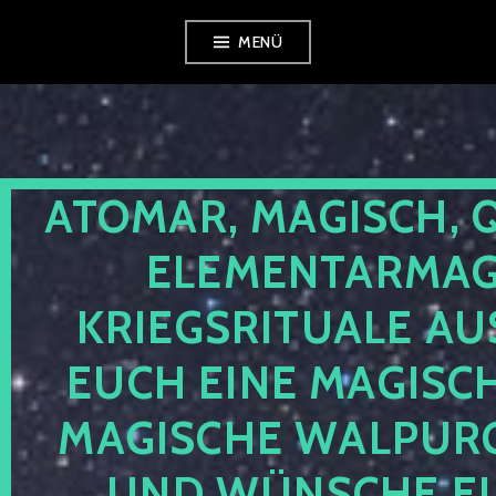
Zum
MENÜ
Inhalt
springen
ATOMAR, MAGISCH, 
ELEMENTARMAGI
KRIEGSRITUALE AU
EUCH EINE MAGISC
MAGISCHE WALPUR
UND WÜNSCHE EU