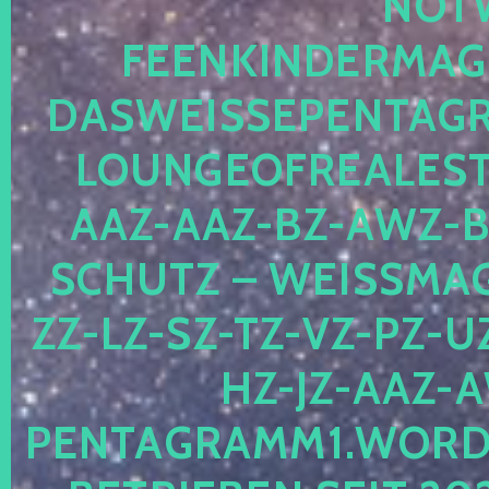
OTWE
EENKINDERMAGIE
ASWEISSEPENTAGRA
OUNGEOFREALESTA
AZ-AAZ-BZ-AWZ-BZ
CHUTZ – WEISSMAGI
-LZ-SZ-TZ-VZ-PZ-UZ-
-JZ-AAZ-AW
NTAGRAMM1.WORDPRE