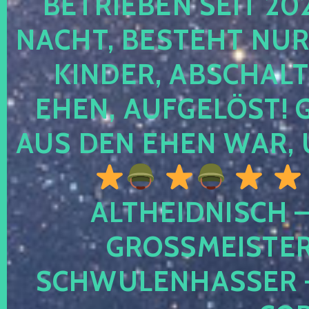
TRIEBEN SEIT 2024
CHT, BESTEHT NUR NO
NDER, ABSCHALTEN
EN, AUFGELÖST! GE
S DEN EHEN WAR, 
ALTHEIDNISCH –
GROSSMEISTER 
CHWULENHASSER – A