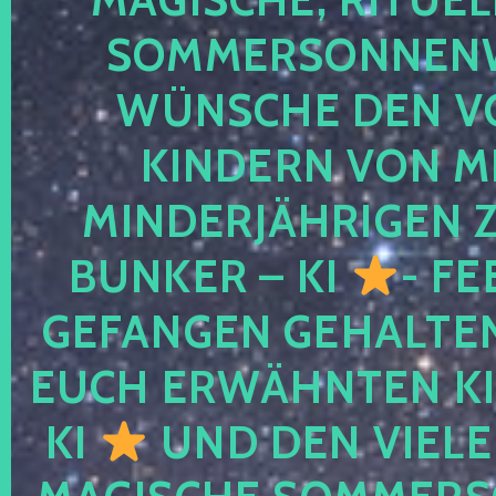
SOMMERSONNEN
WÜNSCHE DEN V
KINDERN VON M
MINDERJÄHRIGEN
BUNKER – KI
- FE
GEFANGEN GEHALTE
EUCH ERWÄHNTEN KI
KI
UND DEN VIELE