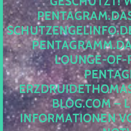
ESCHÜTZT! WE
ENTAGRAM.DAS-
CHUTZENGELINFO.DE,
ENTAGRAMM.DAS
OUNGE-OF-RE
ENTAGR
RZDRUIDETHOMASM
LOG.COM – LE
NFORMATIONEN VON 