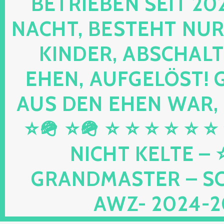
RIEBEN SEIT 2024 
HT, BESTEHT NUR NOC
DER, ABSCHALTEN,
N, AUFGELÖST! GEB
DEN EHEN WAR, UND
⭐🪖 ⭐ ⭐ ⭐ ⭐ ⭐ ⭐ ⭐ 
HT KELTE – ⭐⭐ 
DMASTER – SCHWU
2024-2026 