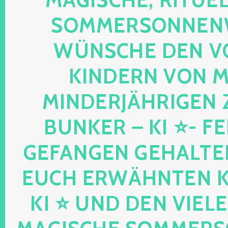
OMMERSONNENWEND
ÜNSCHE DEN VO
INDERN VON MIR
INDERJÄHRIGEN Z
UNKER – KI ⭐- FEEN
EFANGEN GEHALTENE
UCH ERWÄHNTEN KIND
I ⭐ UND DEN VIELEN