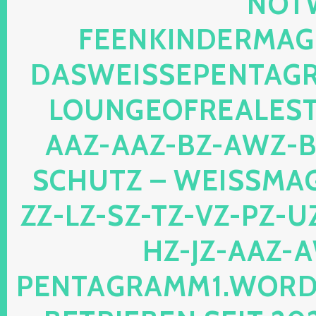
TWEB
ENKINDERMAGIE.
SWEISSEPENTAGRAM
UNGEOFREALESTAT
Z-AAZ-BZ-AWZ-BZ-
HUTZ – WEISSMAGIS
LZ-SZ-TZ-VZ-PZ-UZ-O
JZ-AAZ-AWZ
TAGRAMM1.WORDPRES