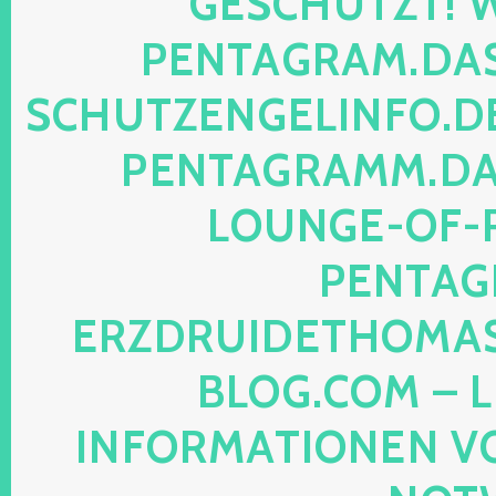
SCHÜTZT! WEB
NTAGRAM.DAS-P
HUTZENGELINFO.DE, 
NTAGRAMM.DAS-
UNGE-OF-REA
NTAGRA
ZDRUIDETHOMASMI
OG.COM – LEG
FORMATIONEN VON M