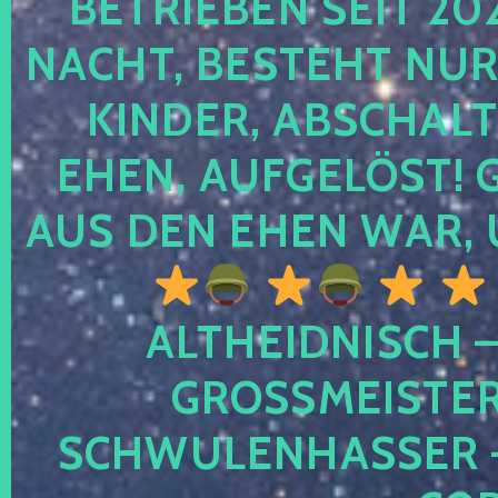
TRIEBEN SEIT 2024
CHT, BESTEHT NUR NO
NDER, ABSCHALTEN
EN, AUFGELÖST! GE
S DEN EHEN WAR, 
ALTHEIDNISCH –
GROSSMEISTER 
CHWULENHASSER – A