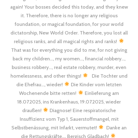
again! Your bosses decided this today, and they knew
it. Therefore, there is no longer any religious
foundation, or magical foundation, for your world
dictatorship, New World Order. Therefore, you lost all
religious ranks, and all magical rights and ranks!
That was for everything you did to me, for not giving
back my children…, my women…, financial robbery…,
business robbery…, real estate robbery, murder, even
homelessness, and other things!
Die Tochter und
die Ehefrau…, wieder!
Die Kinder vom letzten
Wochenende bitte retten!
Einlieferung am
18.07.2025, ins Krankenhaus, 19.07.2025, wieder
draußen!
Diagnose! Eine respiratorische
Insuffizienz vom Typ 1, Sauerstoffmangel, mit
Selbstbenässung, mit Infarkt, vermutet!
Danke an
die Rettungskräfte…, Bergisch Gladbach!