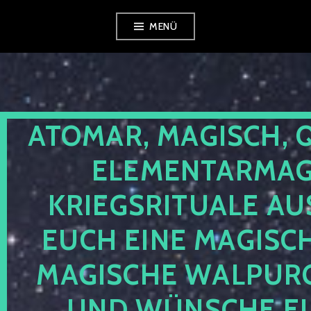
Zum
MENÜ
Inhalt
springen
ATOMAR, MAGISCH, 
ELEMENTARMAGI
KRIEGSRITUALE AU
EUCH EINE MAGISC
MAGISCHE WALPUR
UND WÜNSCHE EU