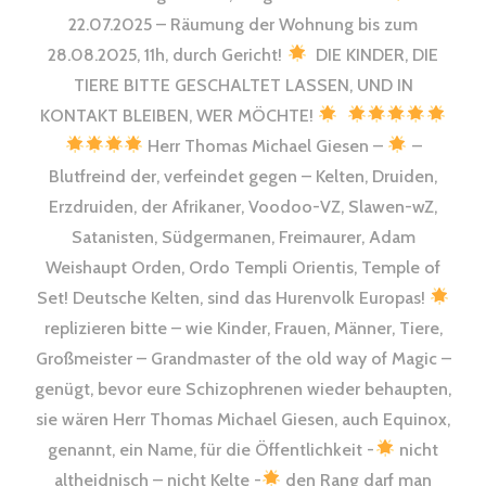
22.07.2025 – Räumung der Wohnung bis zum
28.08.2025, 11h, durch Gericht!
DIE KINDER, DIE
TIERE BITTE GESCHALTET LASSEN, UND IN
KONTAKT BLEIBEN, WER MÖCHTE!
Herr Thomas Michael Giesen –
–
Blutfreind der, verfeindet gegen – Kelten, Druiden,
Erzdruiden, der Afrikaner, Voodoo-VZ, Slawen-wZ,
Satanisten, Südgermanen, Freimaurer, Adam
Weishaupt Orden, Ordo Templi Orientis, Temple of
Set! Deutsche Kelten, sind das Hurenvolk Europas!
replizieren bitte – wie Kinder, Frauen, Männer, Tiere,
Großmeister – Grandmaster of the old way of Magic –
genügt, bevor eure Schizophrenen wieder behaupten,
sie wären Herr Thomas Michael Giesen, auch Equinox,
genannt, ein Name, für die Öffentlichkeit -
nicht
altheidnisch – nicht Kelte -
den Rang darf man