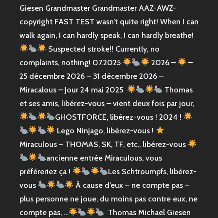
Giesen Grandmaster Grandmaster AAZ-AWZ-
copyright FAST TEST wasn’t quite right! When I can
walk again, I can hardly speak, I can hardly breathe!
Suspected stroke!! Currently, no
complaints, nothing! 07.2025
2026 –
–
25 décembre 2026 – 31 décembre 2026 –
Miracalous – Jour 24 mai 2025
Thomas
et ses amis, libérez-vous – vient deux fois par jour,
GHOSTFORCE, libérez-vous ! 2024 !
Lego Ninjago, libérez-vous !
Miraculous – THOMAS, SK, TF, etc., libérez-vous
ancienne entrée Miraculous, vous
préféreriez ça !
Les Schtroumpfs, libérez-
vous
À cause d’eux – ne compte pas –
plus personne ne joue, du moins pas contre eux, ne
compte pas, …
Thomas Michael Giesen