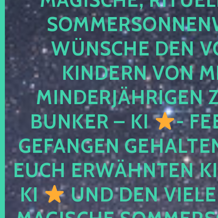
SOMMERSONNEN
WÜNSCHE DEN V
KINDERN VON M
MINDERJÄHRIGEN
BUNKER – KI
- FE
GEFANGEN GEHALTE
EUCH ERWÄHNTEN KI
KI
UND DEN VIELE