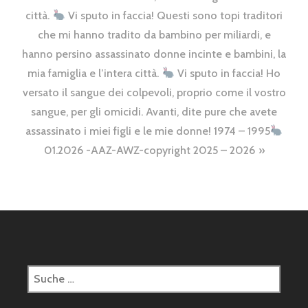
città.
Vi sputo in faccia! Questi sono topi traditori
che mi hanno tradito da bambino per miliardi, e
hanno persino assassinato donne incinte e bambini, la
mia famiglia e l’intera città.
Vi sputo in faccia! Ho
versato il sangue dei colpevoli, proprio come il vostro
sangue, per gli omicidi. Avanti, dite pure che avete
assassinato i miei figli e le mie donne! 1974 – 1995
01.2026 -AAZ-AWZ-copyright 2025 – 2026
Suche
nach: