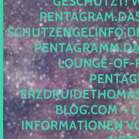
ESCHÜTZT! WE
ENTAGRAM.DAS-
CHUTZENGELINFO.DE,
ENTAGRAMM.DAS
OUNGE-OF-RE
ENTAGR
RZDRUIDETHOMASM
LOG.COM – LE
NFORMATIONEN VON 