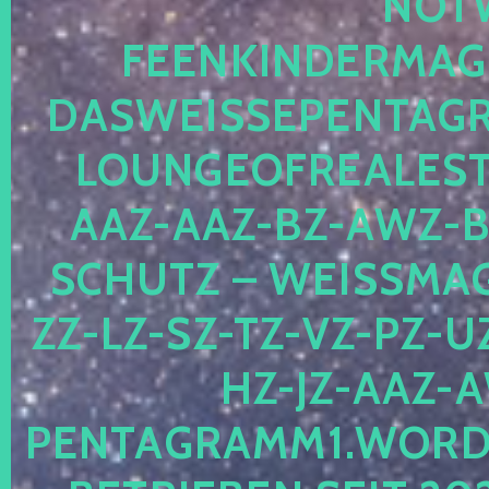
OTWE
EENKINDERMAGIE
ASWEISSEPENTAGRA
OUNGEOFREALESTA
AZ-AAZ-BZ-AWZ-BZ
CHUTZ – WEISSMAGI
-LZ-SZ-TZ-VZ-PZ-UZ-
-JZ-AAZ-AW
NTAGRAMM1.WORDPRE