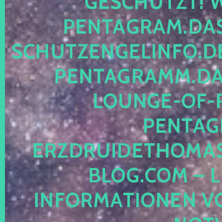
ESCHÜTZT! WE
ENTAGRAM.DAS-
CHUTZENGELINFO.DE,
ENTAGRAMM.DAS
OUNGE-OF-RE
ENTAGR
RZDRUIDETHOMASM
LOG.COM – LE
NFORMATIONEN VON 