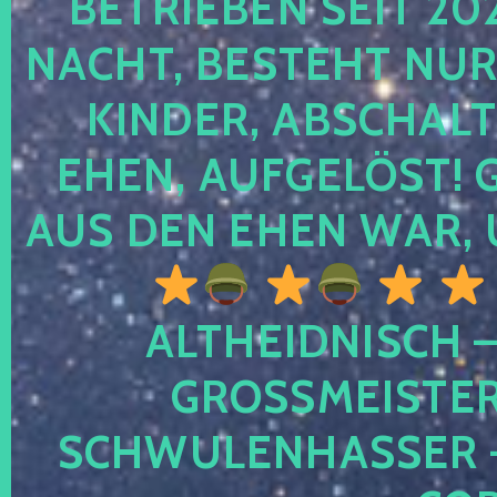
TRIEBEN SEIT 2024
CHT, BESTEHT NUR NO
NDER, ABSCHALTEN
EN, AUFGELÖST! GE
S DEN EHEN WAR, 
ALTHEIDNISCH –
GROSSMEISTER 
CHWULENHASSER – A