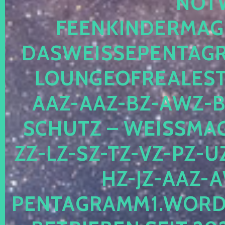
OTWE
EENKINDERMAGIE
ASWEISSEPENTAGRA
OUNGEOFREALESTA
AZ-AAZ-BZ-AWZ-BZ
CHUTZ – WEISSMAGI
-LZ-SZ-TZ-VZ-PZ-UZ-
-JZ-AAZ-AW
NTAGRAMM1.WORDPRE