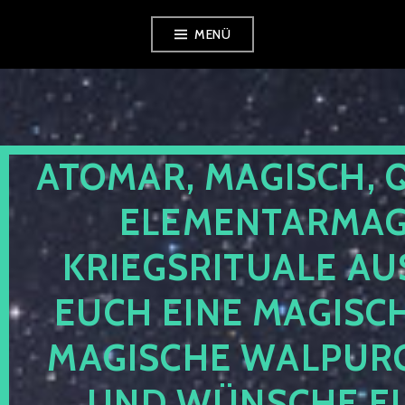
Zum
MENÜ
Inhalt
springen
ATOMAR, MAGISCH, 
ELEMENTARMAGI
KRIEGSRITUALE AU
EUCH EINE MAGISC
MAGISCHE WALPUR
UND WÜNSCHE EU