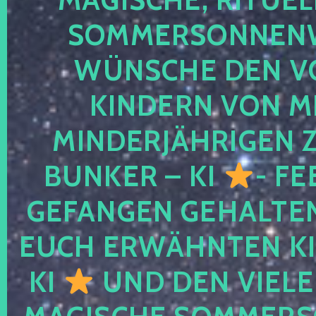
SOMMERSONNEN
WÜNSCHE DEN V
KINDERN VON M
MINDERJÄHRIGEN
BUNKER – KI
- FE
GEFANGEN GEHALTE
EUCH ERWÄHNTEN KI
KI
UND DEN VIELE