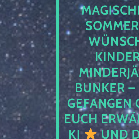
MAGISCHE
SOMMER
WÜNSCH
KINDE
MINDERJ
BUNKER –
GEFANGEN 
EUCH ERWÄH
KI
UND D