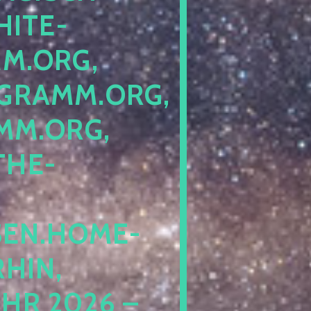
ITE-P
ORG, S
RAMM.ORG, P
.ORG, L
HE-P
EN.HOME-B
IN, I
 2026 – N