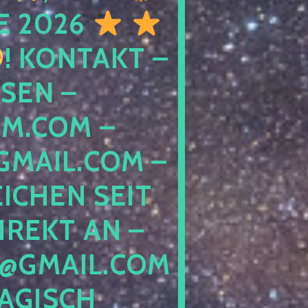
E 2026
! KONTAKT –
SEN –
M.COM –
MAIL.COM –
ICHEN SEIT
IREKT AN –
@GMAIL.COM
GISCH G