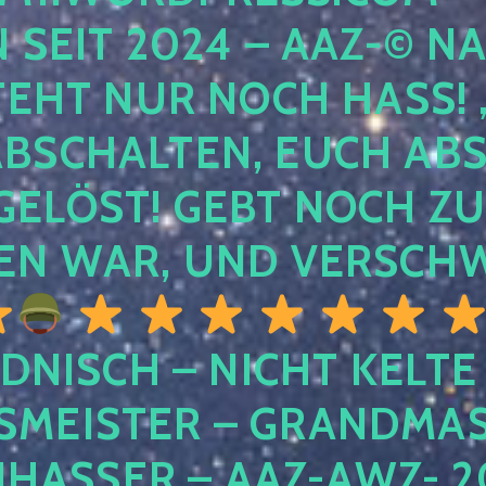
EIT 2024 – AAZ-© NACH
HT NUR NOCH HASS! , U
SCHALTEN, EUCH ABSCH
LÖST! GEBT NOCH ZURÜ
N WAR, UND VERSCHW
DNISCH – NICHT KELTE
MEISTER – GRANDMAST
SSER – AAZ-AWZ- 202