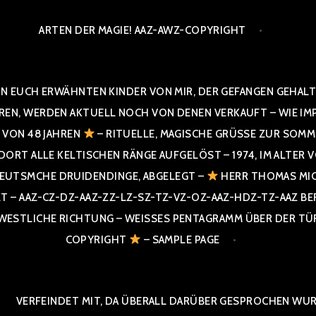
ARTEN DER MAGIE! AAZ-AWZ-COPYRIGHT
N EUCH ERWÄHNTEN KINDER VON MIR, DER GEFANGEN GEHALTE
 WERDEN AKTUELL NOCH VON DENEN VERKAUFT – WIE IMPRESS
R VON 48 JAHREN
– RITUELLE, MAGISCHE GRÜSSE ZUR SOMME
T ALLE KELTISCHEN RÄNGE AUFGELÖST – 1974, IM ALTER VON 4
UTSMCHE DRUIDENDINGE, ABGELEGT –
HERR THOMAS MIC
 AAZ-CZ-DZ-AAZ-ZZ-LZ-SZ-TZ-VZ-OZ-AAZ-HDZ-TZ-AAZ BERGI
STLICHE RICHTUNG – WEISSES PENTAGRAMM ÜBER DER TÜR U
PYRIGHT
– SAMPLE PAGE
VERFEINDET MIT, DA ÜBERALL DARÜBER GESPROCHEN WURD