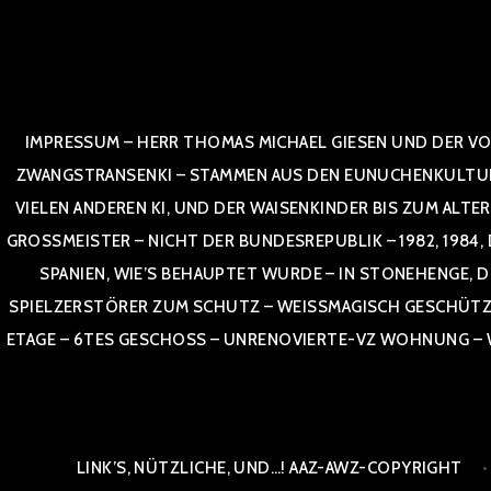
Zum
Inhalt
springen
IMPRESSUM – HERR THOMAS MICHAEL GIESEN UND DER VO
ZWANGSTRANSENKI – STAMMEN AUS DEN EUNUCHENKULTUREN,
VIELEN ANDEREN KI, UND DER WAISENKINDER BIS ZUM ALTE
OSSMEISTER – NICHT DER BUNDESREPUBLIK – 1982, 1984, DOR
NIEN, WIE’S BEHAUPTET WURDE – IN STONEHENGE, DE
SPIELZERSTÖRER ZUM SCHUTZ – WEISSMAGISCH GESCHÜTZT –
TAGE – 6TES GESCHOSS – UNRENOVIERTE-VZ WOHNUNG – WE
LINK’S, NÜTZLICHE, UND…! AAZ-AWZ-COPYRIGHT