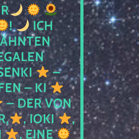
R
!
ICH
WÄHNTEN
LEGALEN
SENKI
–
LFEN – KI
– DER VON
R,
, IOKI
,
I
, EINE