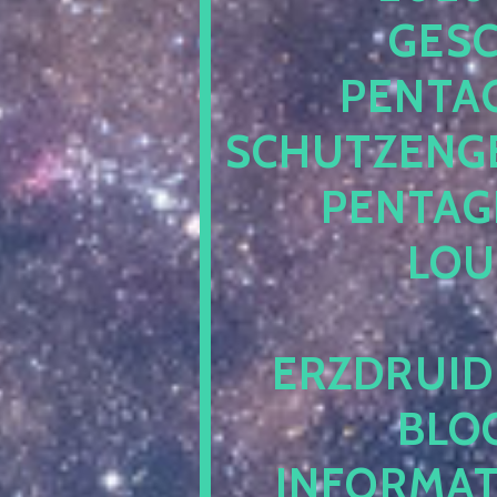
ESCH
ENTAG
CHUTZENGEL
ENTAGR
OUN
RZDRUIDE
LOG.
NFORMATI