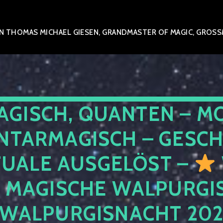
 THOMAS MICHAEL GIESEN, GRANDMASTER OF MAGIC, GROSSME
AGISCH, QUANTEN – M
NTARMAGISCH – GESCH
TUALE AUSGELÖST –
E MAGISCHE WALPURGIS
 WALPURGISNACHT 20