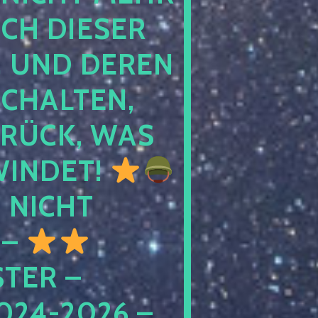
 DIESER NA
ND DEREN KI
ALTEN, EH
CK, WAS AU
INDET!
NICHT
 –
ER – S
4-2026 – C