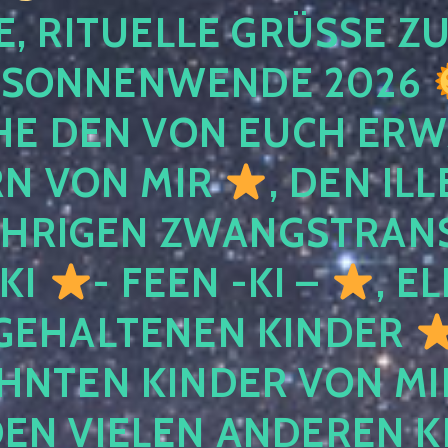
, RITUELLE GRÜSSE ZU
SONNENWENDE 2026
E DEN VON EUCH ER
RN VON MIR
, DEN IL
ÄHRIGEN ZWANGSTRAN
 KI
- FEEN -KI –
, E
GEHALTENEN KINDER
NTEN KINDER VON MI
EN VIELEN ANDEREN K