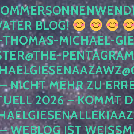
 SOMMERSONNENWEND
VATER BLOG!
-THOMAS-MICHAEL-GIE
TER@THE-PENTAGRAM
HAELGIESENAAZAWZ@G
– NICHT MEHR ZU ERRE
TUELL 2026 – KOMMT D
HAELGIESENALLEKIAAZ
 – WEBLOG IST WEISSMA