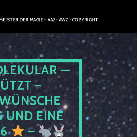
ISTER DER MAGIE – AAZ- AWZ -COPYRIGHT
OLEKULAR —
ÜTZT –
WÜNSCHE
 UND EINE
26
–