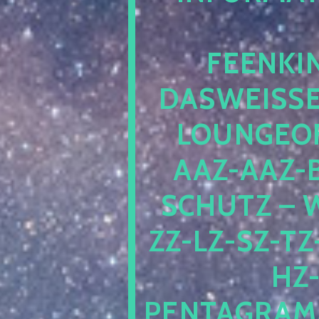
EENKIN
ASWEISSEP
OUNGEOFR
AZ-AAZ-B
CHUTZ – W
-LZ-SZ-TZ-V
-J
NTAGRAMM1.