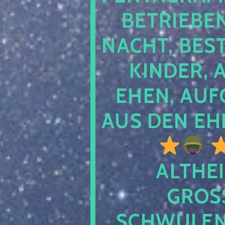
TRIEBEN S
CHT, BESTE
NDER, AB
EN, AUFGE
S DEN EHE
ALTHEI
GROSS
CHWULENHA