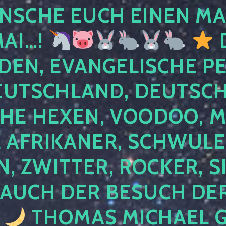
NSCHE EUCH EINEN MA
MAI…!
D
DEN, EVANGELISCHE P
EUTSCHLAND, DEUTSCH
HE HEXEN, VOODOO, M
AFRIKANER, SCHWULE,
, ZWITTER, ROCKER, S
 AUCH DER BESUCH DER
4
THOMAS MICHAEL G