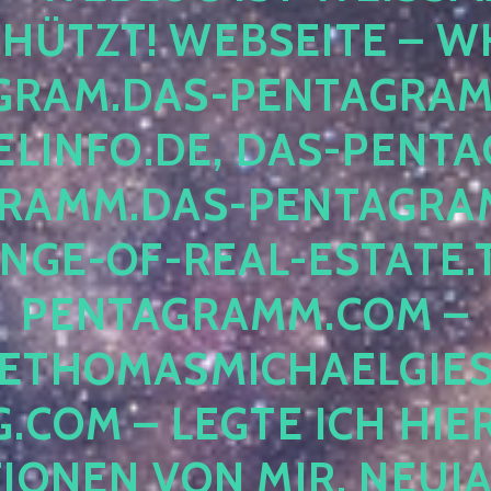
ÜTZT! WEBSEITE – WH
RAM.DAS-PENTAGRAMM.
INFO.DE, DAS-PENTAG
AMM.DAS-PENTAGRAMM
GE-OF-REAL-ESTATE.T
ENTAGRAMM.COM – E
THOMASMICHAELGIES
COM – LEGTE ICH HIERH
ONEN VON MIR, NEUJAHR