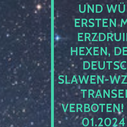
UND WÜ
ERSTEN 
ERZDRUI
HEXEN, D
DEUTSC
SLAWEN-WZ 
TRANSEN
VERBOTEN!
01.202