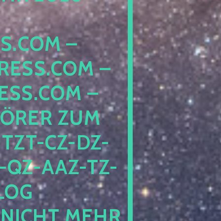
COM – D
SS.COM – L
S.COM – A
RER ZUM S
T-CZ-DZ-ZZ
QZ-AAZ-TZ-HZ
 PE
CHT MEHR BE