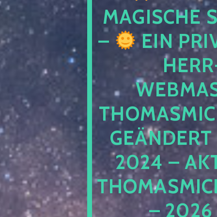
MAGISCHE
–
EIN PRI
HERR
WEBMAS
THOMASMIC
GEÄNDERT 
2024 – AK
THOMASMIC
– 2026