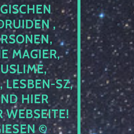
GISCHEN
RUIDEN ,
ERSONEN,
E MAGIER,
USLIME,
 LESBEN-SZ,
IND HIER
 WEBSEITE!
IESEN ©