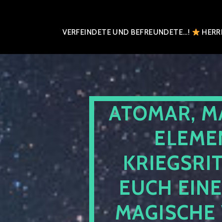
VERFEINDETE UND BEFREUNDETE…!
HERRN
ATOMAR, M
ELEME
KRIEGSRI
EUCH EIN
MAGISCHE