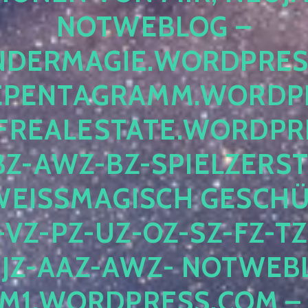
OTWEBLOG – F
DERMAGIE.WORDPRESS.
ENTAGRAMM.WORDPRE
EALESTATE.WORDPRES
Z-AWZ-BZ-SPIELZERSTÖ
EISSMAGISCH GESCHÜTZ
Z-PZ-UZ-OZ-SZ-FZ-TZ-
Z-AAZ-AWZ- NOTWEBLOG
WORDPRESS.COM – NI