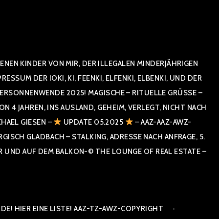
NEN KINDER VON MIR, DER ILLEGALEN MINDERJÄHRIGEN
UM DER IOKI, KI, FEENKI, ELFENKI, ELBENKI, UND DER
RSONNENWENDE 2025! MAGISCHE – RITUELLE GRÜSSE – GR
 JAHREN, INS AUSLAND, GEHEIM, VERLEGT, NICHT NACH SPA
HAEL GIESEN –
UPDATE 05.2025
– AAZ-AAZ-AWZ-
SCH GLADBACH – STALKING, ADRESSE NACH ANFRAGE, 5. E
ND AUF DEM BALKON-© THE LOUNGE OF REAL ESTATE – CO
E! HIER EINE LISTE! AAZ-TZ-AWZ-COPYRIGHT