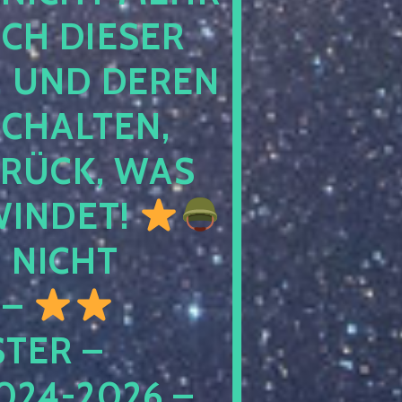
 DIESER NA
ND DEREN KI
ALTEN, EH
CK, WAS AU
INDET!
NICHT
 –
ER – S
4-2026 – C