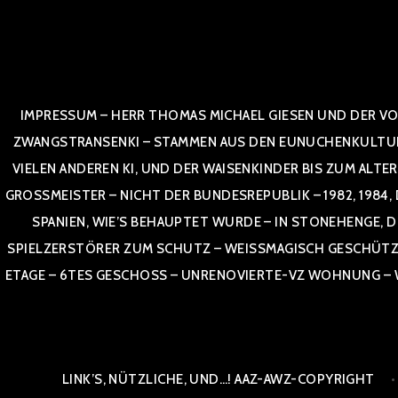
Zum
Inhalt
springen
IMPRESSUM – HERR THOMAS MICHAEL GIESEN UND DER VO
ZWANGSTRANSENKI – STAMMEN AUS DEN EUNUCHENKULTUREN,
VIELEN ANDEREN KI, UND DER WAISENKINDER BIS ZUM ALTE
OSSMEISTER – NICHT DER BUNDESREPUBLIK – 1982, 1984, DOR
NIEN, WIE’S BEHAUPTET WURDE – IN STONEHENGE, DE
SPIELZERSTÖRER ZUM SCHUTZ – WEISSMAGISCH GESCHÜTZT –
TAGE – 6TES GESCHOSS – UNRENOVIERTE-VZ WOHNUNG – WE
LINK’S, NÜTZLICHE, UND…! AAZ-AWZ-COPYRIGHT