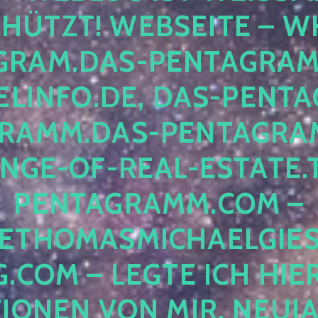
ÜTZT! WEBSEITE – WH
RAM.DAS-PENTAGRAMM.
INFO.DE, DAS-PENTAG
AMM.DAS-PENTAGRAMM
GE-OF-REAL-ESTATE.T
ENTAGRAMM.COM – E
THOMASMICHAELGIES
COM – LEGTE ICH HIERH
ONEN VON MIR, NEUJAHR