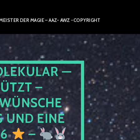
ISTER DER MAGIE – AAZ- AWZ -COPYRIGHT
OLEKULAR —
ÜTZT –
WÜNSCHE
 UND EINE
26
–