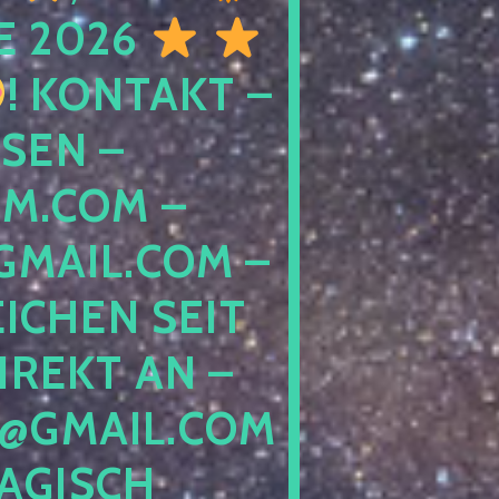
E 2026
! KONTAKT –
SEN –
M.COM –
MAIL.COM –
ICHEN SEIT
IREKT AN –
@GMAIL.COM
GISCH G