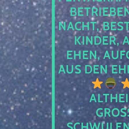
TRIEBEN S
CHT, BESTE
NDER, AB
EN, AUFGE
S DEN EHE
ALTHEI
GROSS
CHWULENHA