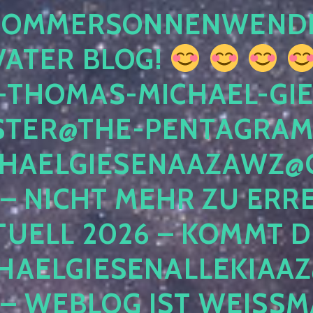
 SOMMERSONNENWEND
VATER BLOG!
-THOMAS-MICHAEL-GIE
TER@THE-PENTAGRAM
HAELGIESENAAZAWZ@G
– NICHT MEHR ZU ERRE
TUELL 2026 – KOMMT D
HAELGIESENALLEKIAAZ
 – WEBLOG IST WEISSMA