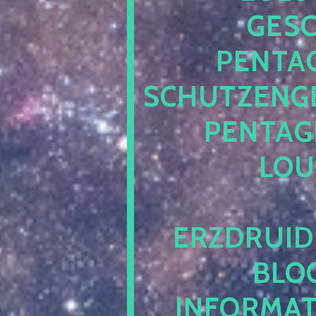
ESCH
ENTAG
CHUTZENGEL
ENTAGR
OUN
RZDRUIDE
LOG.
NFORMATI