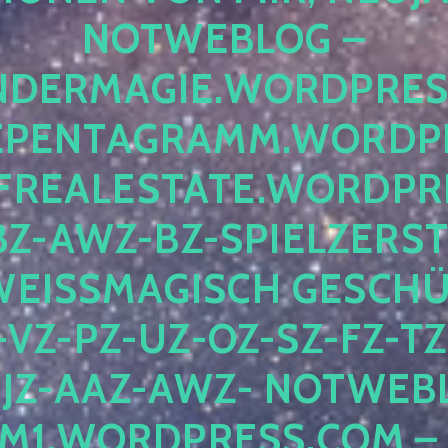
OTWEBLOG – F
DERMAGIE.WORDPRESS.
ENTAGRAMM.WORDPRE
EALESTATE.WORDPRES
Z-AWZ-BZ-SPIELZERSTÖ
EISSMAGISCH GESCHÜTZ
Z-PZ-UZ-OZ-SZ-FZ-TZ-
Z-AAZ-AWZ- NOTWEBLOG
WORDPRESS.COM – NI