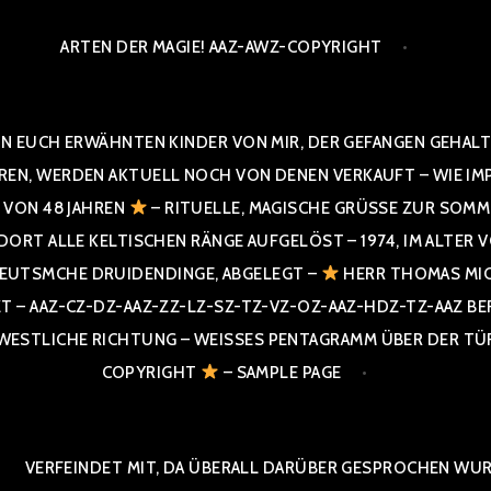
ARTEN DER MAGIE! AAZ-AWZ-COPYRIGHT
N EUCH ERWÄHNTEN KINDER VON MIR, DER GEFANGEN GEHALTE
 WERDEN AKTUELL NOCH VON DENEN VERKAUFT – WIE IMPRESS
R VON 48 JAHREN
– RITUELLE, MAGISCHE GRÜSSE ZUR SOMME
T ALLE KELTISCHEN RÄNGE AUFGELÖST – 1974, IM ALTER VON 4
UTSMCHE DRUIDENDINGE, ABGELEGT –
HERR THOMAS MIC
 AAZ-CZ-DZ-AAZ-ZZ-LZ-SZ-TZ-VZ-OZ-AAZ-HDZ-TZ-AAZ BERGI
STLICHE RICHTUNG – WEISSES PENTAGRAMM ÜBER DER TÜR U
PYRIGHT
– SAMPLE PAGE
VERFEINDET MIT, DA ÜBERALL DARÜBER GESPROCHEN WURD