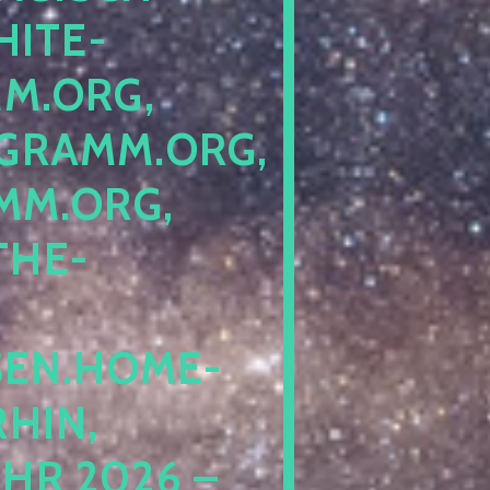
ITE-P
ORG, S
RAMM.ORG, P
.ORG, L
HE-P
EN.HOME-B
IN, I
 2026 – N