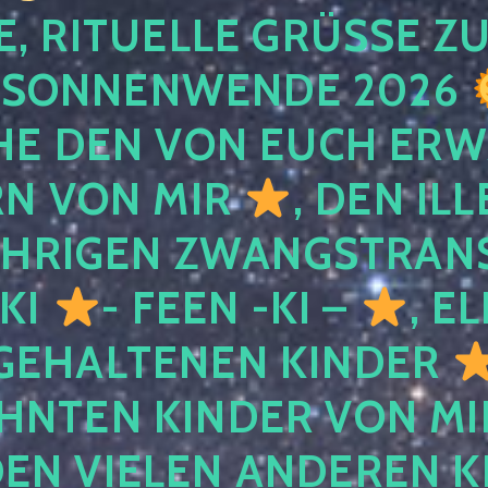
, RITUELLE GRÜSSE ZU
SONNENWENDE 2026
E DEN VON EUCH ER
RN VON MIR
, DEN IL
ÄHRIGEN ZWANGSTRAN
 KI
- FEEN -KI –
, E
GEHALTENEN KINDER
NTEN KINDER VON MI
EN VIELEN ANDEREN K