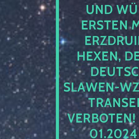
UND WÜ
ERSTEN 
ERZDRUI
HEXEN, D
DEUTSC
SLAWEN-WZ 
TRANSEN
VERBOTEN!
01.202