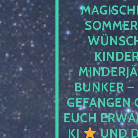
MAGISCHE
SOMMER
WÜNSCH
KINDE
MINDERJ
BUNKER –
GEFANGEN 
EUCH ERWÄH
KI
UND D