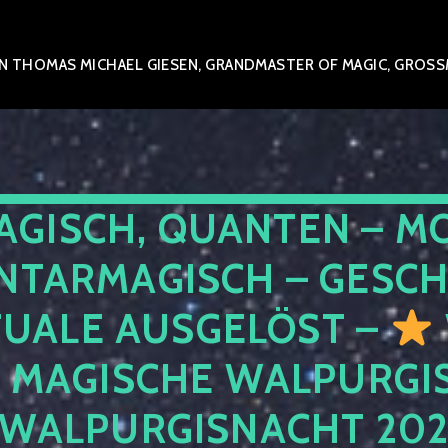
 THOMAS MICHAEL GIESEN, GRANDMASTER OF MAGIC, GROSSME
AGISCH, QUANTEN – M
NTARMAGISCH – GESCH
TUALE AUSGELÖST –
E MAGISCHE WALPURGIS
 WALPURGISNACHT 20