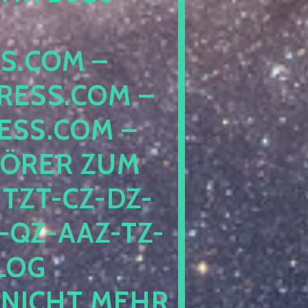
COM – D
SS.COM – L
S.COM – A
RER ZUM S
T-CZ-DZ-ZZ
QZ-AAZ-TZ-HZ
 PE
CHT MEHR BE