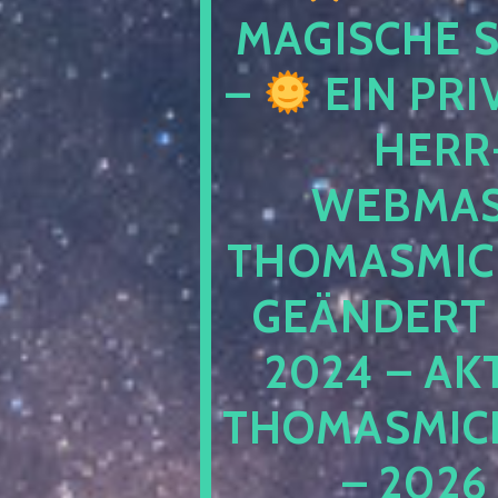
MAGISCHE
–
EIN PRI
HERR
WEBMAS
THOMASMIC
GEÄNDERT 
2024 – AK
THOMASMIC
– 2026