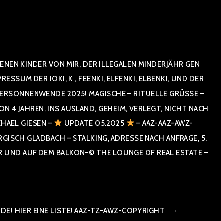
NEN KINDER VON MIR, DER ILLEGALEN MINDERJÄHRIGEN
UM DER IOKI, KI, FEENKI, ELFENKI, ELBENKI, UND DER
RSONNENWENDE 2025! MAGISCHE – RITUELLE GRÜSSE – GR
 JAHREN, INS AUSLAND, GEHEIM, VERLEGT, NICHT NACH SPA
HAEL GIESEN –
UPDATE 05.2025
– AAZ-AAZ-AWZ-
SCH GLADBACH – STALKING, ADRESSE NACH ANFRAGE, 5. E
ND AUF DEM BALKON-© THE LOUNGE OF REAL ESTATE – CO
E! HIER EINE LISTE! AAZ-TZ-AWZ-COPYRIGHT