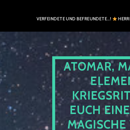
VERFEINDETE UND BEFREUNDETE…!
HERRN
ATOMAR, M
ELEME
KRIEGSRI
EUCH EIN
MAGISCHE