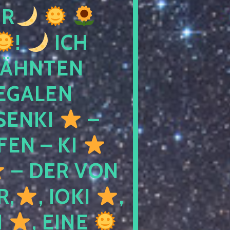
R
!
ICH
WÄHNTEN
LEGALEN
SENKI
–
LFEN – KI
– DER VON
R,
, IOKI
,
I
, EINE