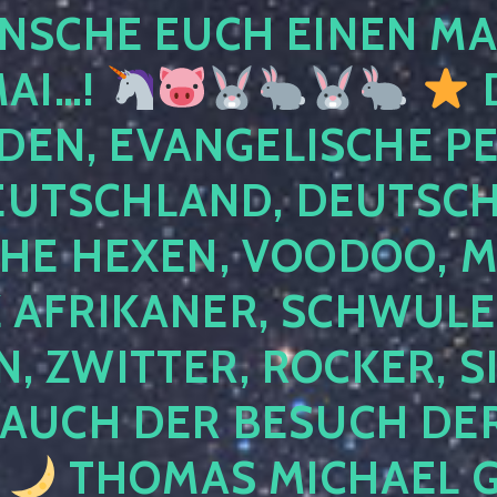
NSCHE EUCH EINEN MA
MAI…!
D
DEN, EVANGELISCHE P
EUTSCHLAND, DEUTSCH
HE HEXEN, VOODOO, M
AFRIKANER, SCHWULE,
, ZWITTER, ROCKER, S
 AUCH DER BESUCH DER
4
THOMAS MICHAEL G