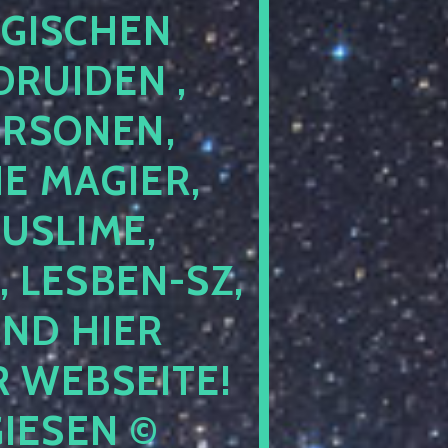
GISCHEN
RUIDEN ,
ERSONEN,
E MAGIER,
USLIME,
 LESBEN-SZ,
IND HIER
 WEBSEITE!
IESEN ©