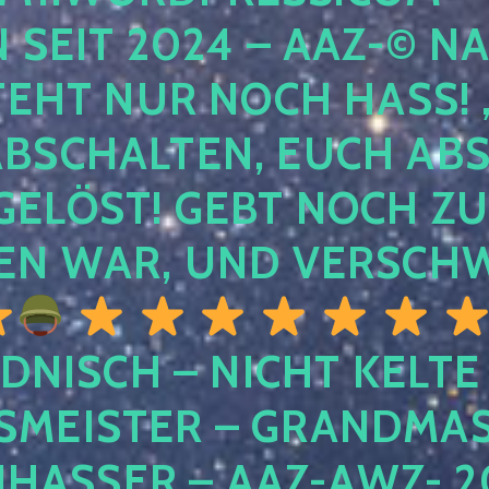
EIT 2024 – AAZ-© NACH
HT NUR NOCH HASS! , U
SCHALTEN, EUCH ABSCH
LÖST! GEBT NOCH ZURÜ
N WAR, UND VERSCHW
DNISCH – NICHT KELTE
MEISTER – GRANDMAST
SSER – AAZ-AWZ- 202