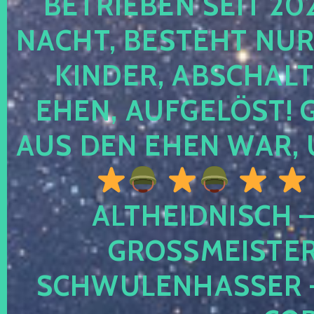
TRIEBEN SEIT 2024
CHT, BESTEHT NUR NO
NDER, ABSCHALTEN
EN, AUFGELÖST! GE
S DEN EHEN WAR, 
ALTHEIDNISCH –
GROSSMEISTER 
CHWULENHASSER – A