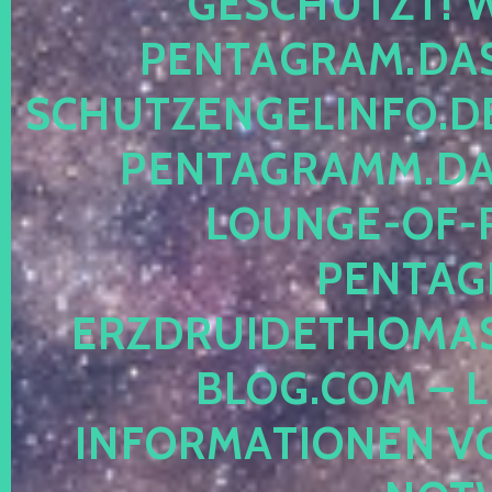
ESCHÜTZT! WE
ENTAGRAM.DAS-
CHUTZENGELINFO.DE,
ENTAGRAMM.DAS
OUNGE-OF-RE
ENTAGR
RZDRUIDETHOMASM
LOG.COM – LE
NFORMATIONEN VON 