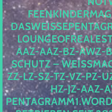
OTWE
EENKINDERMAGIE
ASWEISSEPENTAGRA
OUNGEOFREALESTA
AZ-AAZ-BZ-AWZ-BZ
CHUTZ – WEISSMAGI
-LZ-SZ-TZ-VZ-PZ-UZ-
-JZ-AAZ-AW
NTAGRAMM1.WORDPRE