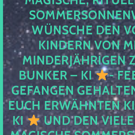
SOMMERSONNEN
WÜNSCHE DEN V
KINDERN VON M
MINDERJÄHRIGEN
BUNKER – KI
- FE
GEFANGEN GEHALTE
EUCH ERWÄHNTEN KI
KI
UND DEN VIELE