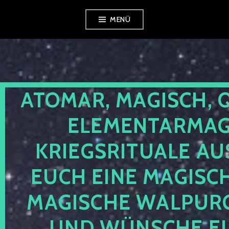
Zum
MENÜ
Inhalt
springen
ATOMAR, MAGISCH, 
ELEMENTARMAGI
KRIEGSRITUALE AU
EUCH EINE MAGISC
MAGISCHE WALPUR
UND WÜNSCHE EU