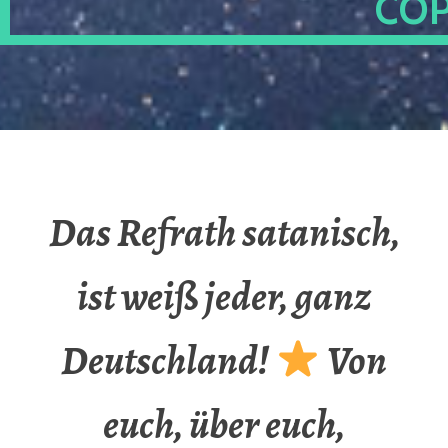
OP
Das Refrath satanisch,
ist weiß jeder, ganz
Deutschland!
Von
euch, über euch,