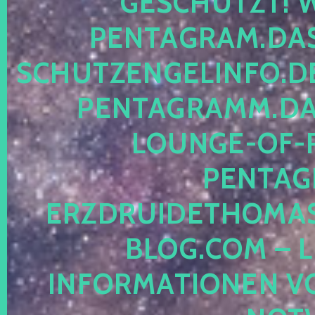
ESCHÜTZT! WE
ENTAGRAM.DAS-
CHUTZENGELINFO.DE,
ENTAGRAMM.DAS
OUNGE-OF-RE
ENTAGR
RZDRUIDETHOMASM
LOG.COM – LE
NFORMATIONEN VON 