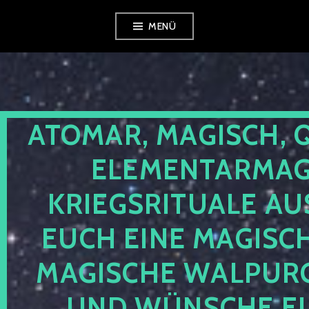
Zum
MENÜ
Inhalt
springen
ATOMAR, MAGISCH, 
ELEMENTARMAGI
KRIEGSRITUALE AU
EUCH EINE MAGISC
MAGISCHE WALPUR
UND WÜNSCHE EU