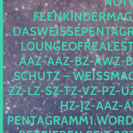
OTWE
EENKINDERMAGIE
ASWEISSEPENTAGRA
OUNGEOFREALESTA
AZ-AAZ-BZ-AWZ-BZ
CHUTZ – WEISSMAGI
-LZ-SZ-TZ-VZ-PZ-UZ-
-JZ-AAZ-AW
NTAGRAMM1.WORDPRE