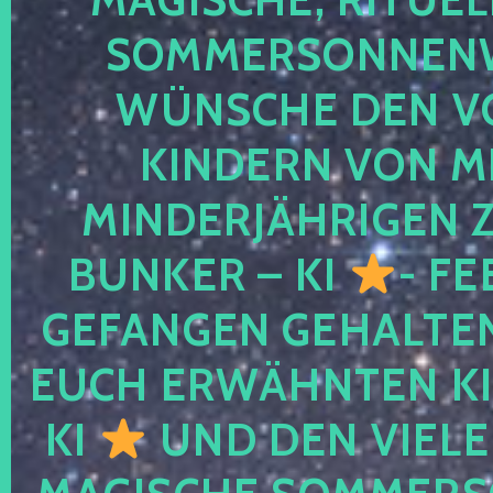
SOMMERSONNEN
WÜNSCHE DEN V
KINDERN VON M
MINDERJÄHRIGEN
BUNKER – KI
- FE
GEFANGEN GEHALTE
EUCH ERWÄHNTEN KI
KI
UND DEN VIELE