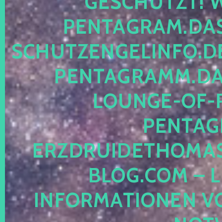
ESCHÜTZT! WE
ENTAGRAM.DAS-
CHUTZENGELINFO.DE,
ENTAGRAMM.DAS
OUNGE-OF-RE
ENTAGR
RZDRUIDETHOMASM
LOG.COM – LE
NFORMATIONEN VON 