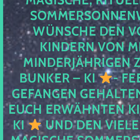
SOMMERSONNEN
WÜNSCHE DEN V
KINDERN VON M
MINDERJÄHRIGEN
BUNKER – KI
- FE
GEFANGEN GEHALTE
EUCH ERWÄHNTEN KI
KI
UND DEN VIELE