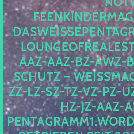
OTWE
EENKINDERMAGIE
ASWEISSEPENTAGRA
OUNGEOFREALESTA
AZ-AAZ-BZ-AWZ-BZ
CHUTZ – WEISSMAGI
-LZ-SZ-TZ-VZ-PZ-UZ-
-JZ-AAZ-AW
NTAGRAMM1.WORDPRE