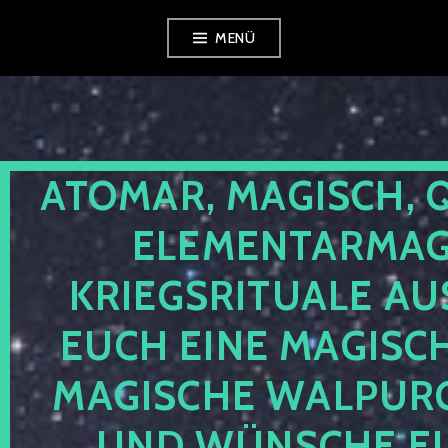
Zum
MENÜ
Inhalt
springen
ATOMAR, MAGISCH, 
ELEMENTARMAGI
KRIEGSRITUALE AU
EUCH EINE MAGISC
MAGISCHE WALPUR
UND WÜNSCHE EU