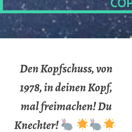
OP
Den Kopfschuss, von
1978, in deinen Kopf,
mal freimachen! Du
Knechter!