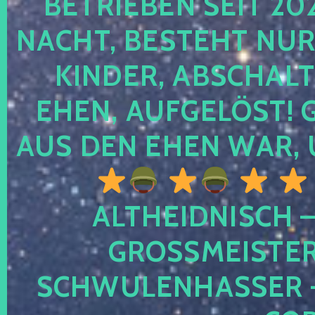
TRIEBEN SEIT 2024
CHT, BESTEHT NUR NO
NDER, ABSCHALTEN
EN, AUFGELÖST! GE
S DEN EHEN WAR, 
ALTHEIDNISCH –
GROSSMEISTER 
CHWULENHASSER – A