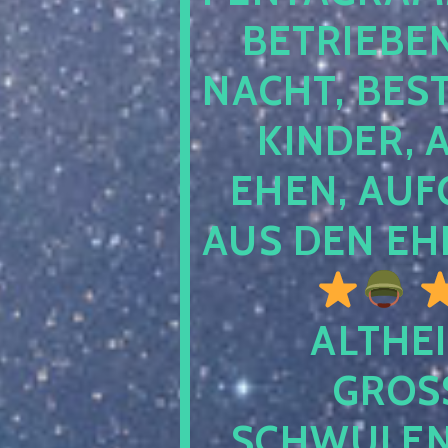
TRIEBEN S
CHT, BESTE
NDER, AB
EN, AUFGE
S DEN EHE
ALTHEI
GROSS
CHWULENHA