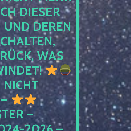
 DIESER NA
ND DEREN KI
ALTEN, EH
CK, WAS AU
INDET!
NICHT
 –
ER – S
4-2026 – C