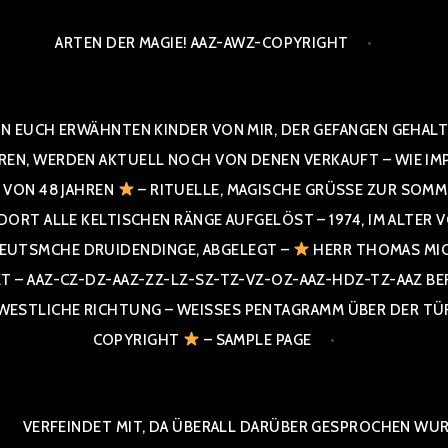
ARTEN DER MAGIE! AAZ-AWZ-COPYRIGHT
N EUCH ERWÄHNTEN KINDER VON MIR, DER GEFANGEN GEHALTE
 WERDEN AKTUELL NOCH VON DENEN VERKAUFT – WIE IMPRESS
R VON 48 JAHREN
– RITUELLE, MAGISCHE GRÜSSE ZUR SOMME
T ALLE KELTISCHEN RÄNGE AUFGELÖST – 1974, IM ALTER VON 4
UTSMCHE DRUIDENDINGE, ABGELEGT –
HERR THOMAS MIC
 AAZ-CZ-DZ-AAZ-ZZ-LZ-SZ-TZ-VZ-OZ-AAZ-HDZ-TZ-AAZ BERGI
STLICHE RICHTUNG – WEISSES PENTAGRAMM ÜBER DER TÜR U
PYRIGHT
– SAMPLE PAGE
VERFEINDET MIT, DA ÜBERALL DARÜBER GESPROCHEN WURD