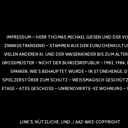
Zum
Inhalt
springen
IMPRESSUM – HERR THOMAS MICHAEL GIESEN UND DER VO
ZWANGSTRANSENKI – STAMMEN AUS DEN EUNUCHENKULTUREN,
VIELEN ANDEREN KI, UND DER WAISENKINDER BIS ZUM ALTE
OSSMEISTER – NICHT DER BUNDESREPUBLIK – 1982, 1984, DOR
NIEN, WIE’S BEHAUPTET WURDE – IN STONEHENGE, DE
SPIELZERSTÖRER ZUM SCHUTZ – WEISSMAGISCH GESCHÜTZT –
TAGE – 6TES GESCHOSS – UNRENOVIERTE-VZ WOHNUNG – WE
LINK’S, NÜTZLICHE, UND…! AAZ-AWZ-COPYRIGHT