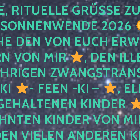
, RITUELLE GRÜSSE ZU
SONNENWENDE 2026
E DEN VON EUCH ER
RN VON MIR
, DEN IL
ÄHRIGEN ZWANGSTRAN
 KI
- FEEN -KI –
, E
GEHALTENEN KINDER
NTEN KINDER VON MI
EN VIELEN ANDEREN K