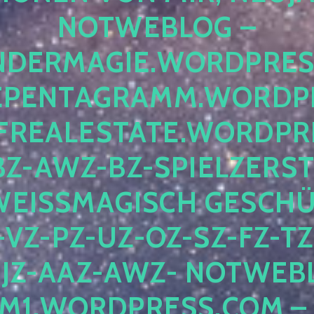
OTWEBLOG – F
DERMAGIE.WORDPRESS.
ENTAGRAMM.WORDPRE
EALESTATE.WORDPRES
Z-AWZ-BZ-SPIELZERSTÖ
EISSMAGISCH GESCHÜTZ
Z-PZ-UZ-OZ-SZ-FZ-TZ-
Z-AAZ-AWZ- NOTWEBLOG
WORDPRESS.COM – NI