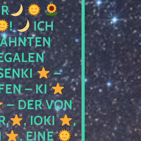
R
!
ICH
WÄHNTEN
LEGALEN
SENKI
–
LFEN – KI
– DER VON
R,
, IOKI
,
I
, EINE