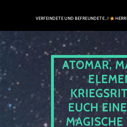
VERFEINDETE UND BEFREUNDETE…!
HERRN
ATOMAR, M
ELEME
KRIEGSRI
EUCH EIN
MAGISCHE