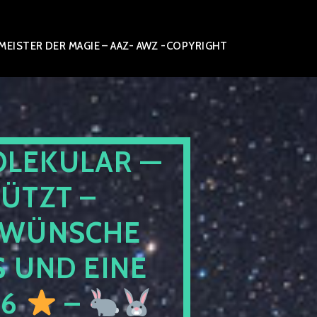
ISTER DER MAGIE – AAZ- AWZ -COPYRIGHT
OLEKULAR —
ÜTZT –
WÜNSCHE
 UND EINE
26
–