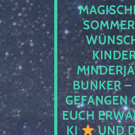
MAGISCHE
SOMMER
WÜNSCH
KINDE
MINDERJ
BUNKER –
GEFANGEN 
EUCH ERWÄH
KI
UND D