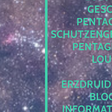
ESCH
ENTAG
CHUTZENGEL
ENTAGR
OUN
RZDRUIDE
LOG.
NFORMATI