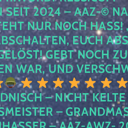
EIT 2024 – AAZ-© NACH
HT NUR NOCH HASS! , U
SCHALTEN, EUCH ABSCH
LÖST! GEBT NOCH ZURÜ
N WAR, UND VERSCHW
DNISCH – NICHT KELTE
MEISTER – GRANDMAST
SSER – AAZ-AWZ- 202