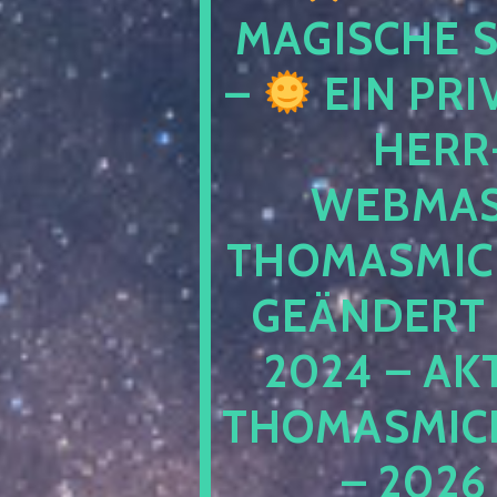
MAGISCHE
–
EIN PRI
HERR
WEBMAS
THOMASMIC
GEÄNDERT 
2024 – AK
THOMASMIC
– 2026