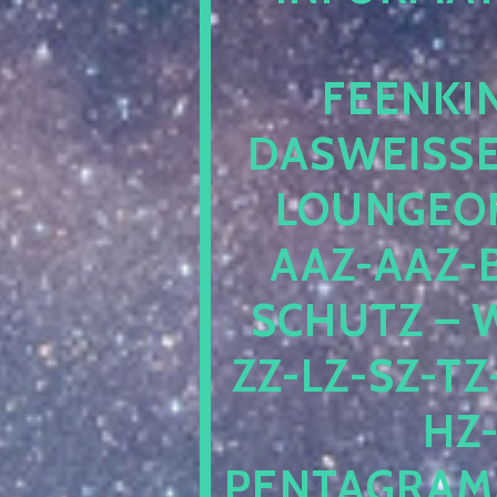
EENKIN
ASWEISSEP
OUNGEOFR
AZ-AAZ-B
CHUTZ – W
-LZ-SZ-TZ-V
-J
NTAGRAMM1.