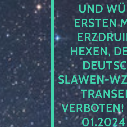
UND WÜ
ERSTEN 
ERZDRUI
HEXEN, D
DEUTSC
SLAWEN-WZ 
TRANSEN
VERBOTEN!
01.202