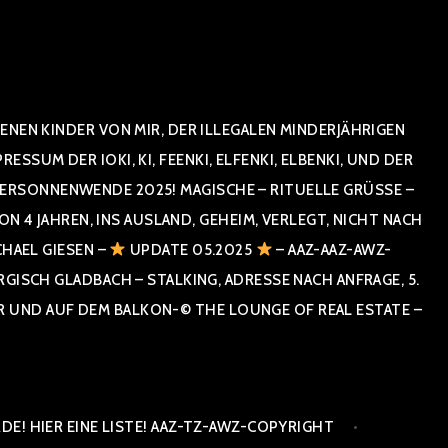
NEN KINDER VON MIR, DER ILLEGALEN MINDERJÄHRIGEN
UM DER IOKI, KI, FEENKI, ELFENKI, ELBENKI, UND DER
RSONNENWENDE 2025! MAGISCHE – RITUELLE GRÜSSE – GR
 JAHREN, INS AUSLAND, GEHEIM, VERLEGT, NICHT NACH SPA
HAEL GIESEN –
UPDATE 05.2025
– AAZ-AAZ-AWZ-
SCH GLADBACH – STALKING, ADRESSE NACH ANFRAGE, 5. E
ND AUF DEM BALKON-© THE LOUNGE OF REAL ESTATE – CO
E! HIER EINE LISTE! AAZ-TZ-AWZ-COPYRIGHT