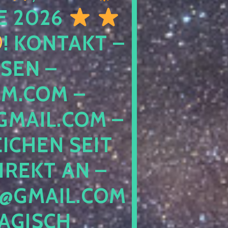
E 2026
! KONTAKT –
SEN –
M.COM –
MAIL.COM –
ICHEN SEIT
IREKT AN –
@GMAIL.COM
GISCH G