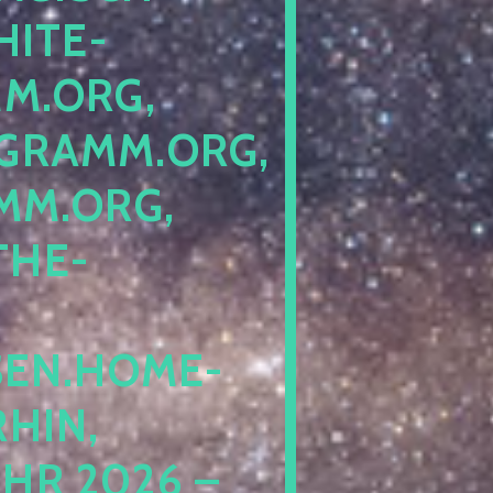
ITE-P
ORG, S
RAMM.ORG, P
.ORG, L
HE-P
EN.HOME-B
IN, I
 2026 – N