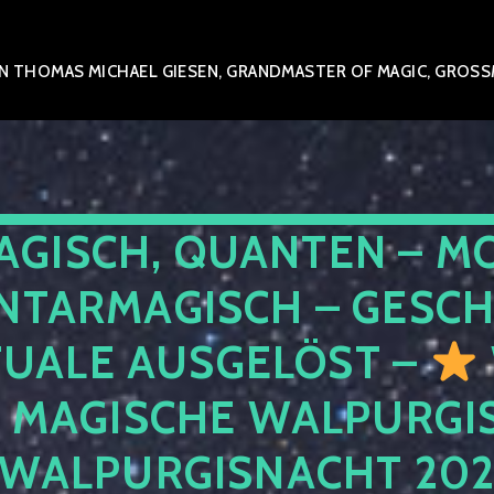
 THOMAS MICHAEL GIESEN, GRANDMASTER OF MAGIC, GROSSME
AGISCH, QUANTEN – M
NTARMAGISCH – GESCH
TUALE AUSGELÖST –
E MAGISCHE WALPURGIS
 WALPURGISNACHT 20