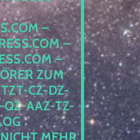
COM – D
SS.COM – L
S.COM – A
RER ZUM S
T-CZ-DZ-ZZ
QZ-AAZ-TZ-HZ
 PE
CHT MEHR BE