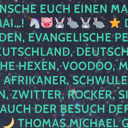
NSCHE EUCH EINEN MA
MAI…!
D
DEN, EVANGELISCHE P
EUTSCHLAND, DEUTSCH
HE HEXEN, VOODOO, M
AFRIKANER, SCHWULE,
, ZWITTER, ROCKER, S
 AUCH DER BESUCH DER
4
THOMAS MICHAEL G