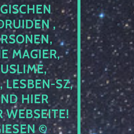
GISCHEN
RUIDEN ,
ERSONEN,
E MAGIER,
USLIME,
 LESBEN-SZ,
IND HIER
 WEBSEITE!
IESEN ©