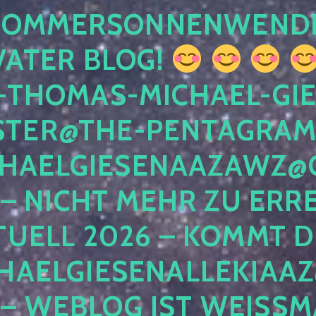
 SOMMERSONNENWEND
VATER BLOG!
-THOMAS-MICHAEL-GIE
TER@THE-PENTAGRAM
HAELGIESENAAZAWZ@G
– NICHT MEHR ZU ERRE
TUELL 2026 – KOMMT D
HAELGIESENALLEKIAAZ
 – WEBLOG IST WEISSMA