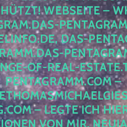
ÜTZT! WEBSEITE – WH
RAM.DAS-PENTAGRAMM.
INFO.DE, DAS-PENTAG
AMM.DAS-PENTAGRAMM
GE-OF-REAL-ESTATE.T
ENTAGRAMM.COM – E
THOMASMICHAELGIES
COM – LEGTE ICH HIERH
ONEN VON MIR, NEUJAHR