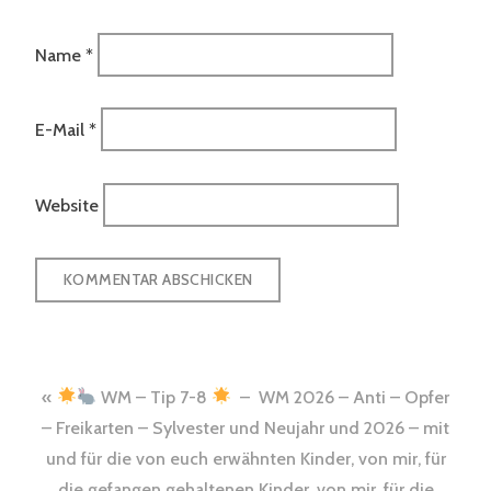
Name
*
E-Mail
*
Website
Beitrags-
WM – Tip 7-8
– WM 2026 – Anti – Opfer
Navigation
– Freikarten – Sylvester und Neujahr und 2026 – mit
und für die von euch erwähnten Kinder, von mir, für
die gefangen gehaltenen Kinder, von mir, für die