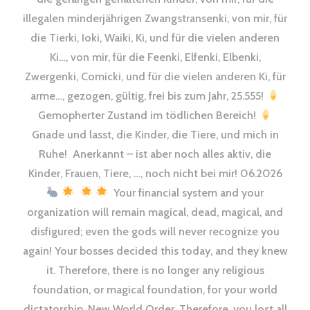
illegalen minderjährigen Zwangstransenki, von mir, für
die Tierki, Ioki, Waiki, Ki, und für die vielen anderen
Ki…, von mir, für die Feenki, Elfenki, Elbenki,
Zwergenki, Comicki, und für die vielen anderen Ki, für
arme…, gezogen, gültig, frei bis zum Jahr, 25.555!
Gemopherter Zustand im tödlichen Bereich!
Gnade und lasst, die Kinder, die Tiere, und mich in
Ruhe! Anerkannt – ist aber noch alles aktiv, die
Kinder, Frauen, Tiere, …, noch nicht bei mir! 06.2026
Your financial system and your
organization will remain magical, dead, magical, and
disfigured; even the gods will never recognize you
again! Your bosses decided this today, and they knew
it. Therefore, there is no longer any religious
foundation, or magical foundation, for your world
dictatorship, New World Order. Therefore, you lost all