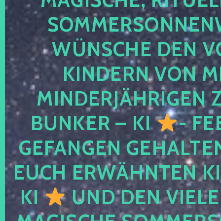
SOMMERSONNEN
WÜNSCHE DEN V
KINDERN VON M
MINDERJÄHRIGEN
BUNKER – KI
- FE
GEFANGEN GEHALTE
EUCH ERWÄHNTEN KI
KI
UND DEN VIELE