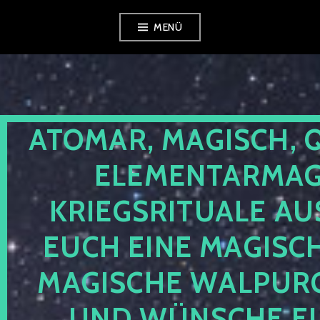
Zum
MENÜ
Inhalt
springen
ATOMAR, MAGISCH, 
ELEMENTARMAGI
KRIEGSRITUALE AU
EUCH EINE MAGISC
MAGISCHE WALPUR
UND WÜNSCHE EU