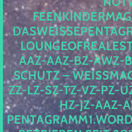
OTWE
EENKINDERMAGIE
ASWEISSEPENTAGRA
OUNGEOFREALESTA
AZ-AAZ-BZ-AWZ-BZ
CHUTZ – WEISSMAGI
-LZ-SZ-TZ-VZ-PZ-UZ-
-JZ-AAZ-AW
NTAGRAMM1.WORDPRE