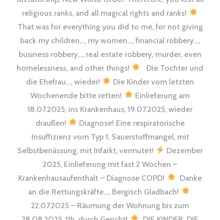
religious ranks, and all magical rights and ranks!
That was for everything you did to me, for not giving
back my children…, my women…, financial robbery…,
business robbery…, real estate robbery, murder, even
homelessness, and other things!
Die Tochter und
die Ehefrau…, wieder!
Die Kinder vom letzten
Wochenende bitte retten!
Einlieferung am
18.07.2025, ins Krankenhaus, 19.07.2025, wieder
draußen!
Diagnose! Eine respiratorische
Insuffizienz vom Typ 1, Sauerstoffmangel, mit
Selbstbenässung, mit Infarkt, vermutet!
Dezember
2025, Einlieferung mit fast 2 Wochen –
Krankenhausaufenthalt – Diagnose COPD!
Danke
an die Rettungskräfte…, Bergisch Gladbach!
22.07.2025 – Räumung der Wohnung bis zum
28.08.2025, 11h, durch Gericht!
DIE KINDER, DIE