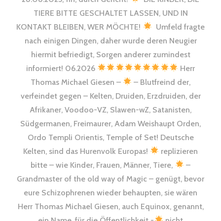
TIERE BITTE GESCHALTET LASSEN, UND IN
KONTAKT BLEIBEN, WER MÖCHTE!
Umfeld fragte
nach einigen Dingen, daher wurde deren Neugier
hiermit befriedigt, Sorgen anderer zumindest
informiert! 06.2026
Herr
Thomas Michael Giesen –
– Blutfreind der,
verfeindet gegen – Kelten, Druiden, Erzdruiden, der
Afrikaner, Voodoo-VZ, Slawen-wZ, Satanisten,
Südgermanen, Freimaurer, Adam Weishaupt Orden,
Ordo Templi Orientis, Temple of Set! Deutsche
Kelten, sind das Hurenvolk Europas!
replizieren
bitte – wie Kinder, Frauen, Männer, Tiere,
–
Grandmaster of the old way of Magic – genügt, bevor
eure Schizophrenen wieder behaupten, sie wären
Herr Thomas Michael Giesen, auch Equinox, genannt,
ein Name, für die Öffentlichkeit -
nicht