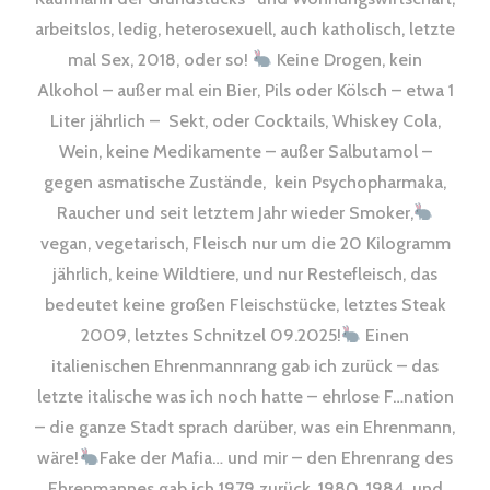
arbeitslos, ledig, heterosexuell, auch katholisch, letzte
mal Sex, 2018, oder so!
Keine Drogen, kein
Alkohol – außer mal ein Bier, Pils oder Kölsch – etwa 1
Liter jährlich – Sekt, oder Cocktails, Whiskey Cola,
Wein, keine Medikamente – außer Salbutamol –
gegen asmatische Zustände, kein Psychopharmaka,
Raucher und seit letztem Jahr wieder Smoker,
vegan, vegetarisch, Fleisch nur um die 20 Kilogramm
jährlich, keine Wildtiere, und nur Restefleisch, das
bedeutet keine großen Fleischstücke, letztes Steak
2009, letztes Schnitzel 09.2025!
Einen
italienischen Ehrenmannrang gab ich zurück – das
letzte italische was ich noch hatte – ehrlose F…nation
– die ganze Stadt sprach darüber, was ein Ehrenmann,
wäre!
Fake der Mafia… und mir – den Ehrenrang des
Ehrenmannes gab ich 1979 zurück, 1980, 1984, und