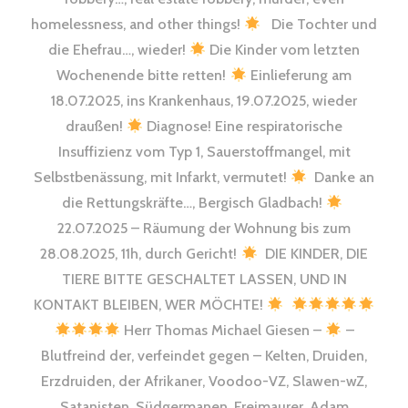
homelessness, and other things!
Die Tochter und
die Ehefrau…, wieder!
Die Kinder vom letzten
Wochenende bitte retten!
Einlieferung am
18.07.2025, ins Krankenhaus, 19.07.2025, wieder
draußen!
Diagnose! Eine respiratorische
Insuffizienz vom Typ 1, Sauerstoffmangel, mit
Selbstbenässung, mit Infarkt, vermutet!
Danke an
die Rettungskräfte…, Bergisch Gladbach!
22.07.2025 – Räumung der Wohnung bis zum
28.08.2025, 11h, durch Gericht!
DIE KINDER, DIE
TIERE BITTE GESCHALTET LASSEN, UND IN
KONTAKT BLEIBEN, WER MÖCHTE!
Herr Thomas Michael Giesen –
–
Blutfreind der, verfeindet gegen – Kelten, Druiden,
Erzdruiden, der Afrikaner, Voodoo-VZ, Slawen-wZ,
Satanisten, Südgermanen, Freimaurer, Adam