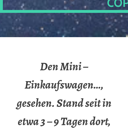
OP
Den Mini –
Einkaufswagen…,
gesehen. Stand seit in
etwa 3 – 9 Tagen dort,