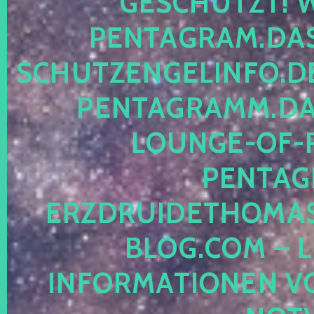
ESCHÜTZT! WE
ENTAGRAM.DAS-
CHUTZENGELINFO.DE,
ENTAGRAMM.DAS
OUNGE-OF-RE
ENTAGR
RZDRUIDETHOMASM
LOG.COM – LE
NFORMATIONEN VON 