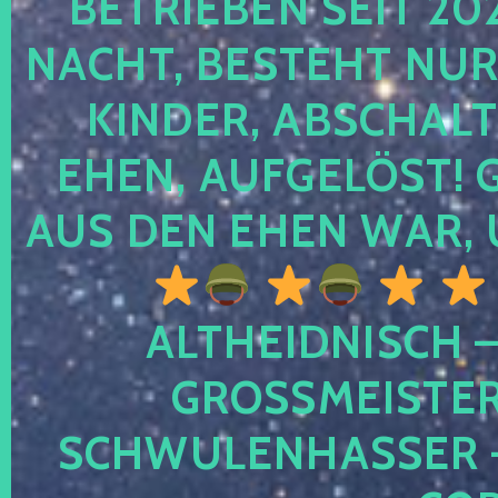
TRIEBEN SEIT 2024
CHT, BESTEHT NUR NO
NDER, ABSCHALTEN
EN, AUFGELÖST! GE
S DEN EHEN WAR, 
ALTHEIDNISCH –
GROSSMEISTER 
CHWULENHASSER – A