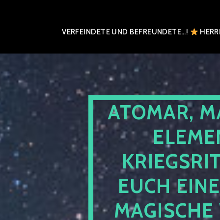
VERFEINDETE UND BEFREUNDETE…!
HERRN
ATOMAR, M
ELEME
KRIEGSRI
EUCH EIN
MAGISCHE