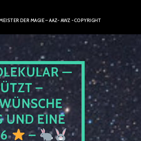
ISTER DER MAGIE – AAZ- AWZ -COPYRIGHT
OLEKULAR —
ÜTZT –
WÜNSCHE
 UND EINE
26
–