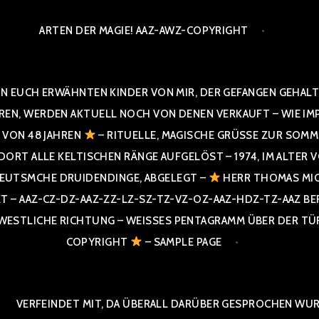
ARTEN DER MAGIE! AAZ-AWZ-COPYRIGHT
N EUCH ERWÄHNTEN KINDER VON MIR, DER GEFANGEN GEHALTE
 WERDEN AKTUELL NOCH VON DENEN VERKAUFT – WIE IMPRESS
R VON 48 JAHREN
– RITUELLE, MAGISCHE GRÜSSE ZUR SOMME
T ALLE KELTISCHEN RÄNGE AUFGELÖST – 1974, IM ALTER VON 4
UTSMCHE DRUIDENDINGE, ABGELEGT –
HERR THOMAS MIC
 AAZ-CZ-DZ-AAZ-ZZ-LZ-SZ-TZ-VZ-OZ-AAZ-HDZ-TZ-AAZ BERGI
STLICHE RICHTUNG – WEISSES PENTAGRAMM ÜBER DER TÜR U
PYRIGHT
– SAMPLE PAGE
VERFEINDET MIT, DA ÜBERALL DARÜBER GESPROCHEN WURD