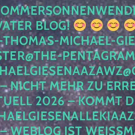
 SOMMERSONNENWEND
VATER BLOG!
-THOMAS-MICHAEL-GIE
TER@THE-PENTAGRAM
HAELGIESENAAZAWZ@G
– NICHT MEHR ZU ERRE
TUELL 2026 – KOMMT D
HAELGIESENALLEKIAAZ
 – WEBLOG IST WEISSMA