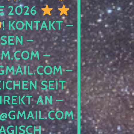
E 2026
! KONTAKT –
SEN –
M.COM –
MAIL.COM –
ICHEN SEIT
IREKT AN –
@GMAIL.COM
GISCH G