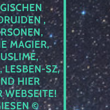
GISCHEN
RUIDEN ,
ERSONEN,
E MAGIER,
USLIME,
 LESBEN-SZ,
IND HIER
 WEBSEITE!
IESEN ©