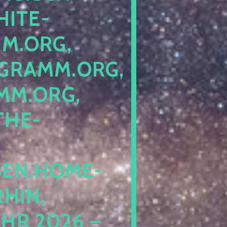
ITE-P
ORG, S
RAMM.ORG, P
.ORG, L
HE-P
EN.HOME-B
IN, I
 2026 – N