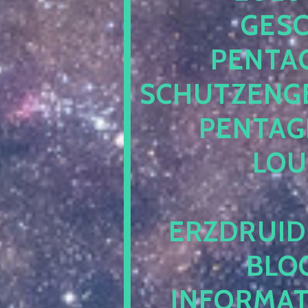
ESCH
ENTAG
CHUTZENGEL
ENTAGR
OUN
RZDRUIDE
LOG.
NFORMATI