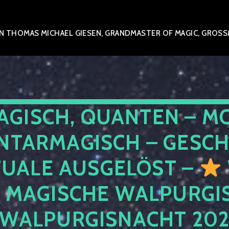
 THOMAS MICHAEL GIESEN, GRANDMASTER OF MAGIC, GROSSME
AGISCH, QUANTEN – M
NTARMAGISCH – GESCH
TUALE AUSGELÖST –
E MAGISCHE WALPURGIS
 WALPURGISNACHT 20