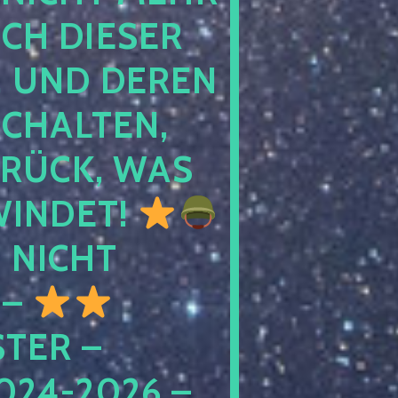
 DIESER NA
ND DEREN KI
ALTEN, EH
CK, WAS AU
INDET!
NICHT
 –
ER – S
4-2026 – C