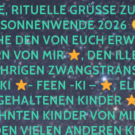
, RITUELLE GRÜSSE ZU
SONNENWENDE 2026
E DEN VON EUCH ER
RN VON MIR
, DEN IL
ÄHRIGEN ZWANGSTRAN
 KI
- FEEN -KI –
, E
GEHALTENEN KINDER
NTEN KINDER VON MI
EN VIELEN ANDEREN K