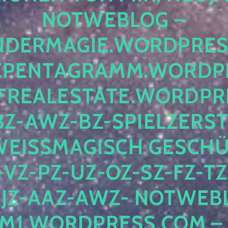
OTWEBLOG – F
DERMAGIE.WORDPRESS.
ENTAGRAMM.WORDPRE
EALESTATE.WORDPRES
Z-AWZ-BZ-SPIELZERSTÖ
EISSMAGISCH GESCHÜTZ
Z-PZ-UZ-OZ-SZ-FZ-TZ-
Z-AAZ-AWZ- NOTWEBLOG
WORDPRESS.COM – NI