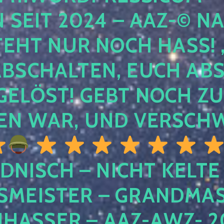
EIT 2024 – AAZ-© NACH
HT NUR NOCH HASS! , U
SCHALTEN, EUCH ABSCH
LÖST! GEBT NOCH ZURÜ
N WAR, UND VERSCHW
DNISCH – NICHT KELTE
MEISTER – GRANDMAST
SSER – AAZ-AWZ- 202