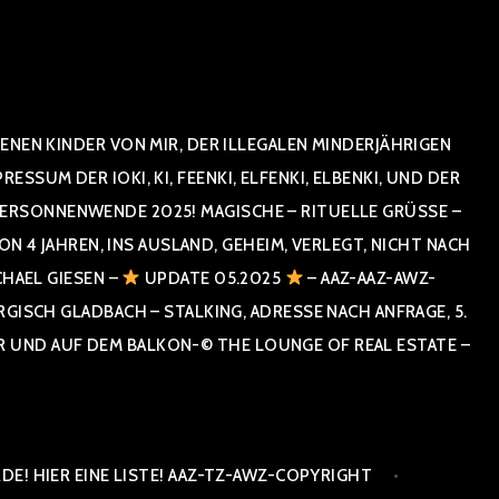
NEN KINDER VON MIR, DER ILLEGALEN MINDERJÄHRIGEN
UM DER IOKI, KI, FEENKI, ELFENKI, ELBENKI, UND DER
RSONNENWENDE 2025! MAGISCHE – RITUELLE GRÜSSE – GR
 JAHREN, INS AUSLAND, GEHEIM, VERLEGT, NICHT NACH SPA
HAEL GIESEN –
UPDATE 05.2025
– AAZ-AAZ-AWZ-
SCH GLADBACH – STALKING, ADRESSE NACH ANFRAGE, 5. E
ND AUF DEM BALKON-© THE LOUNGE OF REAL ESTATE – CO
E! HIER EINE LISTE! AAZ-TZ-AWZ-COPYRIGHT