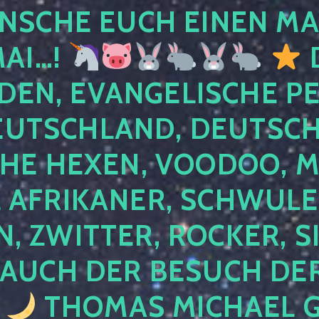
NSCHE EUCH EINEN MA
MAI…!
D
DEN, EVANGELISCHE P
EUTSCHLAND, DEUTSCH
HE HEXEN, VOODOO, M
AFRIKANER, SCHWULE,
, ZWITTER, ROCKER, S
 AUCH DER BESUCH DER
4
THOMAS MICHAEL G