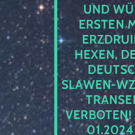
UND WÜ
ERSTEN 
ERZDRUI
HEXEN, D
DEUTSC
SLAWEN-WZ 
TRANSEN
VERBOTEN!
01.202