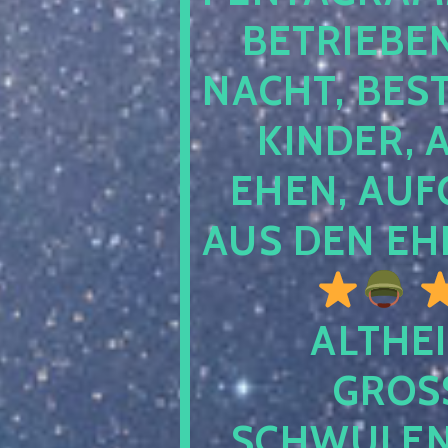
TRIEBEN S
CHT, BESTE
NDER, AB
EN, AUFGE
S DEN EHE
ALTHEI
GROSS
CHWULENHA