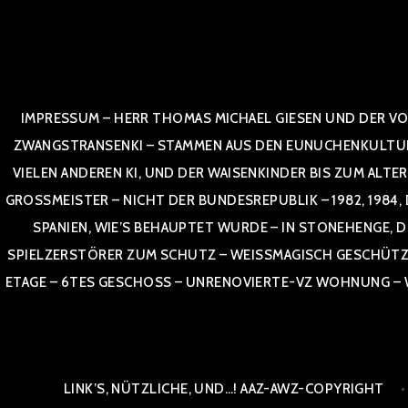
Zum
Inhalt
springen
IMPRESSUM – HERR THOMAS MICHAEL GIESEN UND DER VO
ZWANGSTRANSENKI – STAMMEN AUS DEN EUNUCHENKULTUREN,
VIELEN ANDEREN KI, UND DER WAISENKINDER BIS ZUM ALTE
OSSMEISTER – NICHT DER BUNDESREPUBLIK – 1982, 1984, DOR
NIEN, WIE’S BEHAUPTET WURDE – IN STONEHENGE, DE
SPIELZERSTÖRER ZUM SCHUTZ – WEISSMAGISCH GESCHÜTZT –
TAGE – 6TES GESCHOSS – UNRENOVIERTE-VZ WOHNUNG – WE
LINK’S, NÜTZLICHE, UND…! AAZ-AWZ-COPYRIGHT