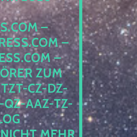
COM – D
SS.COM – L
S.COM – A
RER ZUM S
T-CZ-DZ-ZZ
QZ-AAZ-TZ-HZ
 PE
CHT MEHR BE