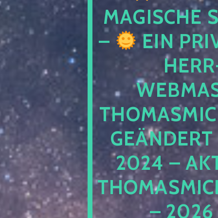
MAGISCHE
–
EIN PRI
HERR
WEBMAS
THOMASMIC
GEÄNDERT 
2024 – AK
THOMASMIC
– 2026