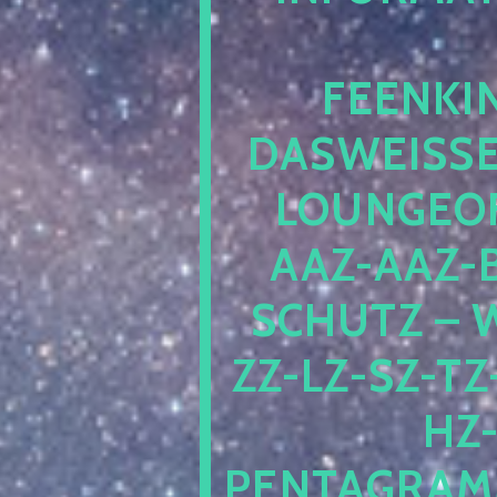
EENKIN
ASWEISSEP
OUNGEOFR
AZ-AAZ-B
CHUTZ – W
-LZ-SZ-TZ-V
-J
NTAGRAMM1.