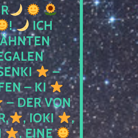
R
!
ICH
WÄHNTEN
LEGALEN
SENKI
–
LFEN – KI
– DER VON
R,
, IOKI
,
I
, EINE