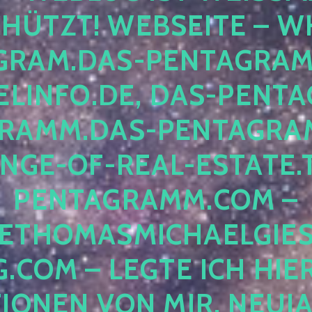
ÜTZT! WEBSEITE – WH
RAM.DAS-PENTAGRAMM.
INFO.DE, DAS-PENTAG
AMM.DAS-PENTAGRAMM
GE-OF-REAL-ESTATE.T
ENTAGRAMM.COM – E
THOMASMICHAELGIES
COM – LEGTE ICH HIERH
ONEN VON MIR, NEUJAHR