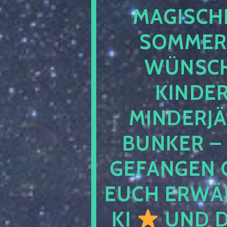
MAGISCHE
SOMMER
WÜNSCH
KINDE
MINDERJ
BUNKER –
GEFANGEN 
EUCH ERWÄH
KI
UND D