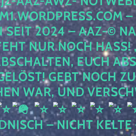
Z-AAZ-AWZ- NOTWEBLOG
WORDPRESS.COM – NI
EIT 2024 – AAZ-© NACH
HT NUR NOCH HASS! , U
SCHALTEN, EUCH ABSCH
LÖST! GEBT NOCH ZURÜ
EN WAR, UND VERSCH
DNISCH – NICHT KELTE