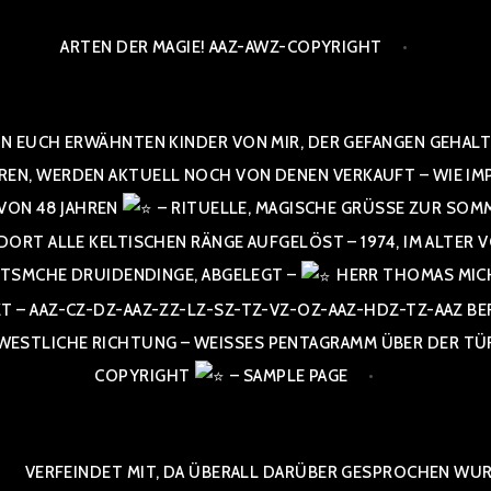
ARTEN DER MAGIE! AAZ-AWZ-COPYRIGHT
N EUCH ERWÄHNTEN KINDER VON MIR, DER GEFANGEN GEHALTE
 WERDEN AKTUELL NOCH VON DENEN VERKAUFT – WIE IMPRESS
 VON 48 JAHREN
– RITUELLE, MAGISCHE GRÜSSE ZUR SOMM
T ALLE KELTISCHEN RÄNGE AUFGELÖST – 1974, IM ALTER VON 4
SMCHE DRUIDENDINGE, ABGELEGT –
HERR THOMAS MICH
 AAZ-CZ-DZ-AAZ-ZZ-LZ-SZ-TZ-VZ-OZ-AAZ-HDZ-TZ-AAZ BERGI
STLICHE RICHTUNG – WEISSES PENTAGRAMM ÜBER DER TÜR U
PYRIGHT
– SAMPLE PAGE
VERFEINDET MIT, DA ÜBERALL DARÜBER GESPROCHEN WURD