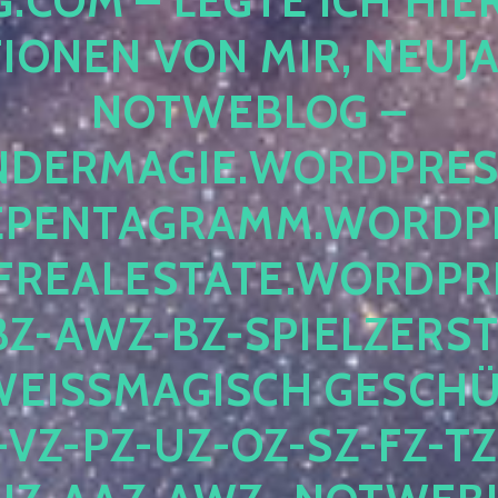
COM – LEGTE ICH HIERH
ONEN VON MIR, NEUJAHR
OTWEBLOG – F
DERMAGIE.WORDPRESS.
ENTAGRAMM.WORDPRE
EALESTATE.WORDPRES
Z-AWZ-BZ-SPIELZERSTÖ
EISSMAGISCH GESCHÜTZ
Z-PZ-UZ-OZ-SZ-FZ-TZ-