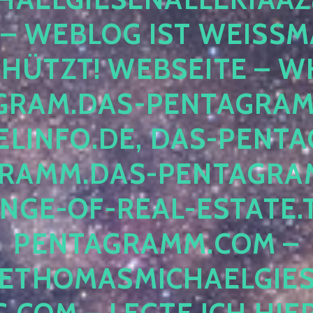
 – WEBLOG IST WEISSMA
ÜTZT! WEBSEITE – WH
RAM.DAS-PENTAGRAMM.
INFO.DE, DAS-PENTAG
AMM.DAS-PENTAGRAMM
GE-OF-REAL-ESTATE.T
ENTAGRAMM.COM – E
THOMASMICHAELGIES