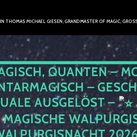
N THOMAS MICHAEL GIESEN, GRANDMASTER OF MAGIC, GROSSM
AGISCH, QUANTEN – M
NTARMAGISCH – GESCH
TUALE AUSGELÖST –
E MAGISCHE WALPURGIS
WALPURGISNACHT 202