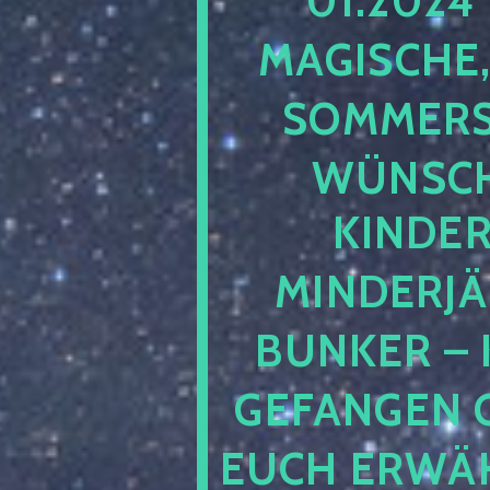
01.2024
MAGISCHE,
SOMMER
WÜNSCH
KINDE
MINDERJ
BUNKER – 
GEFANGEN 
EUCH ERWÄH