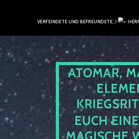
VERFEINDETE UND BEFREUNDETE…!
HERR
ATOMAR, M
ELEME
KRIEGSRI
EUCH EIN
MAGISCHE 