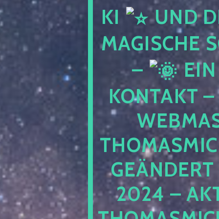
KI
UND D
MAGISCHE 
–
EIN
KONTAKT –
WEBMAS
THOMASMIC
GEÄNDERT 
2024 – AK
THOMASMIC