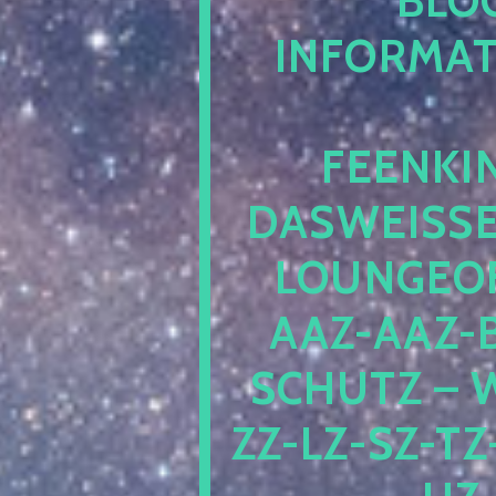
LOG.
NFORMATI
EENKIN
ASWEISSEP
OUNGEOFR
AZ-AAZ-B
CHUTZ – W
-LZ-SZ-TZ-V