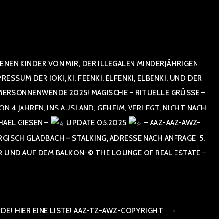
NEN KINDER VON MIR, DER ILLEGALEN MINDERJÄHRIGEN
UM DER IOKI, KI, FEENKI, ELFENKI, ELBENKI, UND DER
ERSONNENWENDE 2025! MAGISCHE – RITUELLE GRÜSSE – GR
 JAHREN, INS AUSLAND, GEHEIM, VERLEGT, NICHT NACH SPA
AEL GIESEN –
UPDATE 05.2025
– AAZ-AAZ-AWZ-
SCH GLADBACH – STALKING, ADRESSE NACH ANFRAGE, 5. E
ND AUF DEM BALKON-© THE LOUNGE OF REAL ESTATE – CO
E! HIER EINE LISTE! AAZ-TZ-AWZ-COPYRIGHT