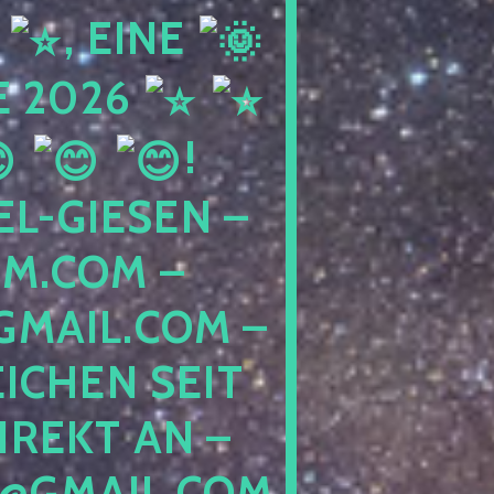
I
, EINE
 2026
!
L-GIESEN –
M.COM –
MAIL.COM –
ICHEN SEIT
IREKT AN –
@GMAIL.COM