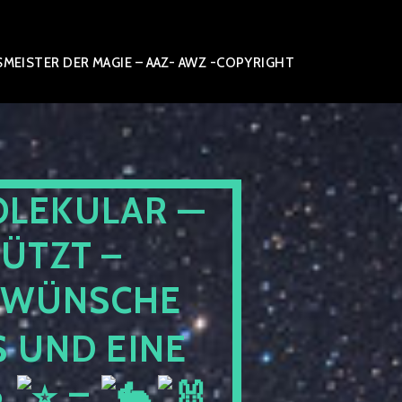
EISTER DER MAGIE – AAZ- AWZ -COPYRIGHT
OLEKULAR —
ÜTZT –
WÜNSCHE
 UND EINE
6
–