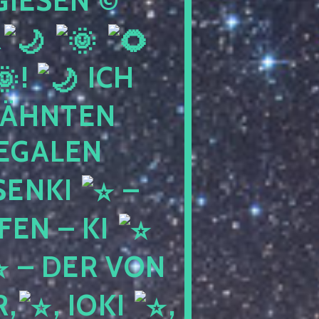
IESEN ©
!
ICH
WÄHNTEN
LEGALEN
SENKI
–
LFEN – KI
– DER VON
,
, IOKI
,