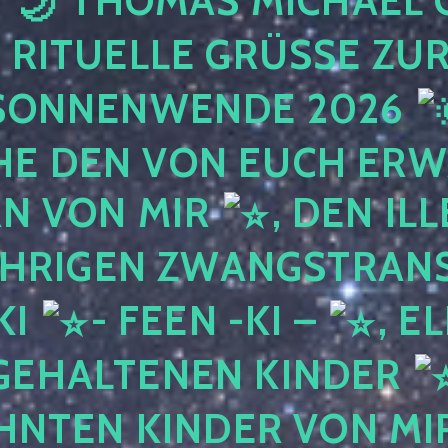
THOMAS MICHAEL G
 RITUELLE GRÜSSE ZUR
SONNENWENDE 2026
E DEN VON EUCH ER
RN VON MIR
, DEN IL
ÄHRIGEN ZWANGSTRAN
KI
- FEEN -KI –
, E
GEHALTENEN KINDER
NTEN KINDER VON MIR