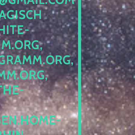
GISCH G
ITE-P
ORG, S
RAMM.ORG, P
.ORG, L
HE-P
EN.HOME-B