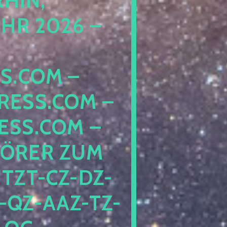
IN, I
 2026 – N
COM – D
SS.COM – L
S.COM – A
RER ZUM S
T-CZ-DZ-ZZ
QZ-AAZ-TZ-HZ