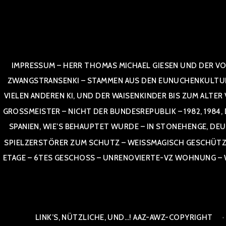
Zum
Inhalt
springen
IMPRESSUM – HERR THOMAS MICHAEL GIESEN UND DER VO
ZWANGSTRANSENKI – STAMMEN AUS DEN EUNUCHENKULTUREN,
VIELEN ANDEREN KI, UND DER WAISENKINDER BIS ZUM ALTER
OSSMEISTER – NICHT DER BUNDESREPUBLIK – 1982, 1984, DOR
NIEN, WIE’S BEHAUPTET WURDE – IN STONEHENGE, DEUT
SPIELZERSTÖRER ZUM SCHUTZ – WEISSMAGISCH GESCHÜTZT –
TAGE – 6TES GESCHOSS – UNRENOVIERTE-VZ WOHNUNG – WE
LINK’S, NÜTZLICHE, UND…! AAZ-AWZ-COPYRIGHT