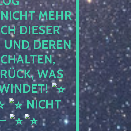
 PE
CHT MEHR BE
 DIESER NA
ND DEREN KI
ALTEN, EH
CK, WAS AU
WINDET!
NICHT
 –