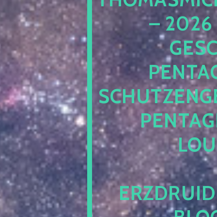
– 2026
ESCH
ENTAG
CHUTZENGEL
ENTAGR
OUN
RZDRUIDE