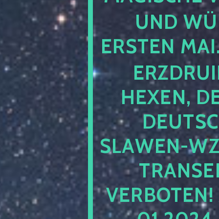
UND WÜ
ERSTEN MAI
ERZDRUI
HEXEN, D
DEUTSC
SLAWEN-WZ 
TRANSEN
VERBOTEN!