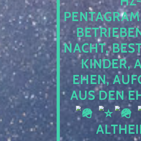
-J
NTAGRAMM1.
TRIEBEN S
CHT, BESTE
NDER, AB
EN, AUFGE
S DEN EH
ALTHEI