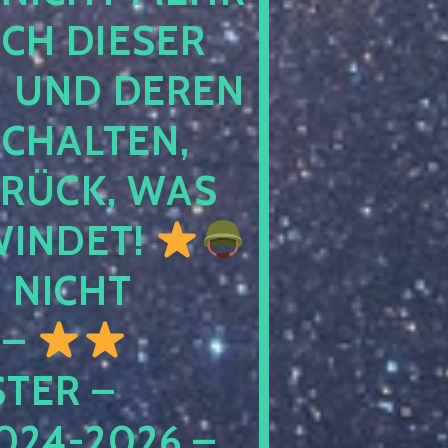
 DIESER NA
ND DEREN KI
ALTEN, EH
CK, WAS AU
INDET!
NICHT
 –
ER – S
4-2026 – C