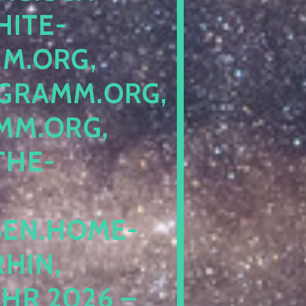
ITE-P
ORG, S
RAMM.ORG, P
.ORG, L
HE-P
EN.HOME-B
IN, I
 2026 – N