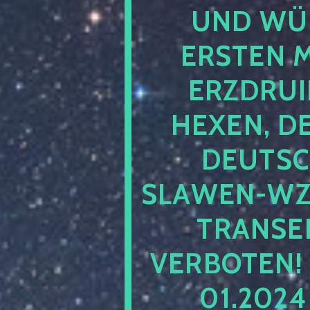
UND WÜ
ERSTEN 
ERZDRUI
HEXEN, D
DEUTSC
SLAWEN-WZ 
TRANSEN
VERBOTEN!
01.202