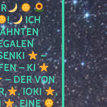
R
!
ICH
WÄHNTEN
LEGALEN
SENKI
–
LFEN – KI
– DER VON
R,
, IOKI
,
I
, EINE