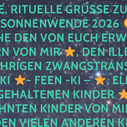
, RITUELLE GRÜSSE ZU
SONNENWENDE 2026
E DEN VON EUCH ER
RN VON MIR
, DEN IL
ÄHRIGEN ZWANGSTRAN
 KI
- FEEN -KI –
, E
GEHALTENEN KINDER
NTEN KINDER VON MI
EN VIELEN ANDEREN K