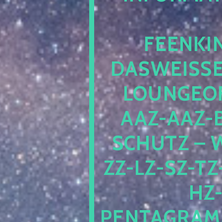
EENKIN
ASWEISSEP
OUNGEOFR
AZ-AAZ-B
CHUTZ – W
-LZ-SZ-TZ-V
-J
NTAGRAMM1.