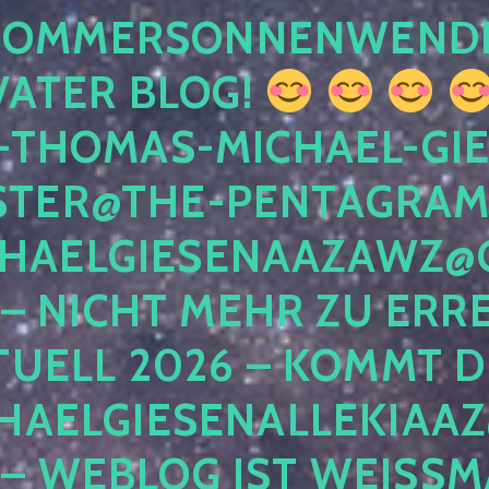
 SOMMERSONNENWEND
VATER BLOG!
-THOMAS-MICHAEL-GIE
TER@THE-PENTAGRAM
HAELGIESENAAZAWZ@G
– NICHT MEHR ZU ERRE
TUELL 2026 – KOMMT D
HAELGIESENALLEKIAAZ
 – WEBLOG IST WEISSMA