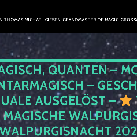
 THOMAS MICHAEL GIESEN, GRANDMASTER OF MAGIC, GROSSME
AGISCH, QUANTEN – M
NTARMAGISCH – GESCH
TUALE AUSGELÖST –
E MAGISCHE WALPURGIS
 WALPURGISNACHT 20