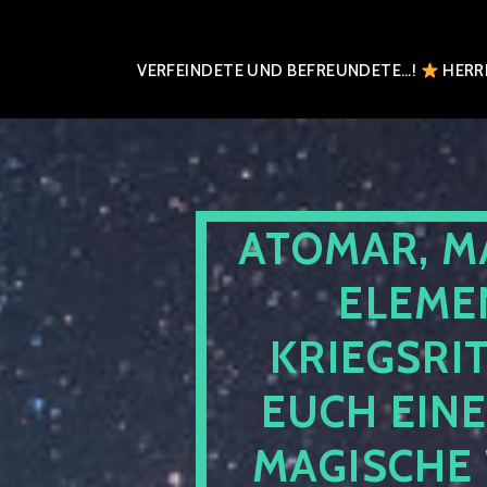
VERFEINDETE UND BEFREUNDETE…!
HERRN
ATOMAR, M
ELEME
KRIEGSRI
EUCH EIN
MAGISCHE