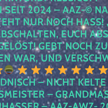
EIT 2024 – AAZ-© NACH
HT NUR NOCH HASS! , U
SCHALTEN, EUCH ABSCH
LÖST! GEBT NOCH ZURÜ
N WAR, UND VERSCHW
DNISCH – NICHT KELTE
MEISTER – GRANDMAST
SSER – AAZ-AWZ- 202