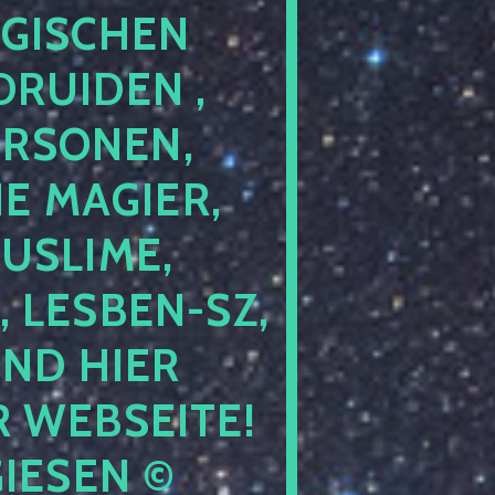
GISCHEN
RUIDEN ,
ERSONEN,
E MAGIER,
USLIME,
 LESBEN-SZ,
IND HIER
 WEBSEITE!
IESEN ©