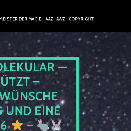
ISTER DER MAGIE – AAZ- AWZ -COPYRIGHT
OLEKULAR —
ÜTZT –
WÜNSCHE
 UND EINE
26
–