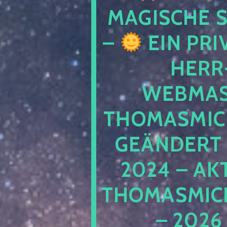
MAGISCHE
–
EIN PRI
HERR
WEBMAS
THOMASMIC
GEÄNDERT 
2024 – AK
THOMASMIC
– 2026