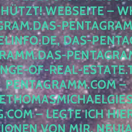
ÜTZT! WEBSEITE – WH
RAM.DAS-PENTAGRAMM.
INFO.DE, DAS-PENTAG
AMM.DAS-PENTAGRAMM
GE-OF-REAL-ESTATE.T
ENTAGRAMM.COM – E
THOMASMICHAELGIES
COM – LEGTE ICH HIERH
ONEN VON MIR, NEUJAHR