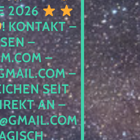
E 2026
! KONTAKT –
SEN –
M.COM –
MAIL.COM –
ICHEN SEIT
IREKT AN –
@GMAIL.COM
GISCH G