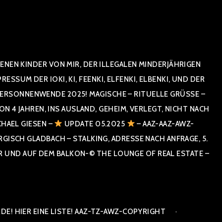
NEN KINDER VON MIR, DER ILLEGALEN MINDERJÄHRIGEN
UM DER IOKI, KI, FEENKI, ELFENKI, ELBENKI, UND DER
RSONNENWENDE 2025! MAGISCHE – RITUELLE GRÜSSE – GR
 JAHREN, INS AUSLAND, GEHEIM, VERLEGT, NICHT NACH SPA
HAEL GIESEN –
UPDATE 05.2025
– AAZ-AAZ-AWZ-
SCH GLADBACH – STALKING, ADRESSE NACH ANFRAGE, 5. E
ND AUF DEM BALKON-© THE LOUNGE OF REAL ESTATE – CO
E! HIER EINE LISTE! AAZ-TZ-AWZ-COPYRIGHT