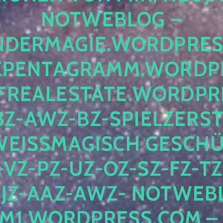
OTWEBLOG – F
DERMAGIE.WORDPRESS.
ENTAGRAMM.WORDPRE
EALESTATE.WORDPRES
Z-AWZ-BZ-SPIELZERSTÖ
EISSMAGISCH GESCHÜTZ
Z-PZ-UZ-OZ-SZ-FZ-TZ-
Z-AAZ-AWZ- NOTWEBLOG
WORDPRESS.COM – NI