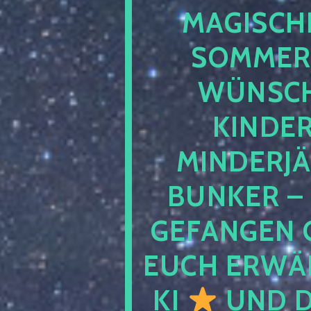
MAGISCHE
SOMMER
WÜNSCH
KINDE
MINDERJ
BUNKER –
GEFANGEN 
EUCH ERWÄH
KI
UND D