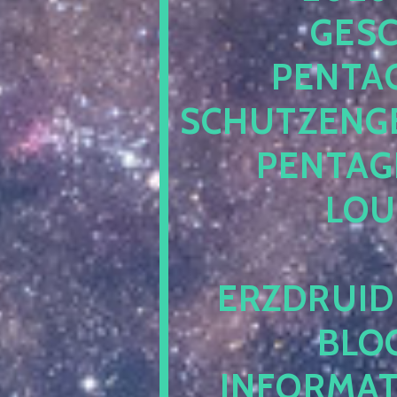
ESCH
ENTAG
CHUTZENGEL
ENTAGR
OUN
RZDRUIDE
LOG.
NFORMATI