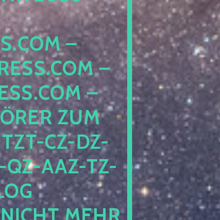
COM – D
SS.COM – L
S.COM – A
RER ZUM S
T-CZ-DZ-ZZ
QZ-AAZ-TZ-HZ
 PE
CHT MEHR BE