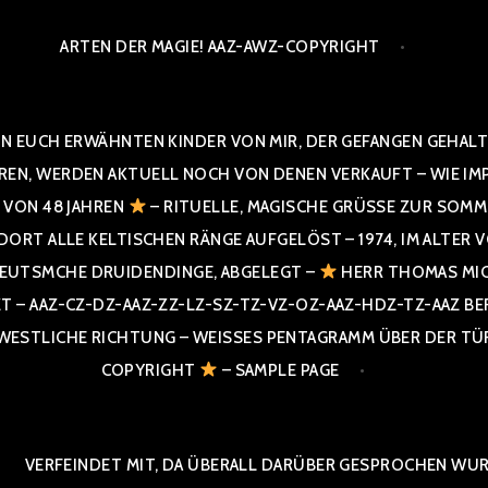
ARTEN DER MAGIE! AAZ-AWZ-COPYRIGHT
N EUCH ERWÄHNTEN KINDER VON MIR, DER GEFANGEN GEHALTE
 WERDEN AKTUELL NOCH VON DENEN VERKAUFT – WIE IMPRESS
R VON 48 JAHREN
– RITUELLE, MAGISCHE GRÜSSE ZUR SOMME
T ALLE KELTISCHEN RÄNGE AUFGELÖST – 1974, IM ALTER VON 4
UTSMCHE DRUIDENDINGE, ABGELEGT –
HERR THOMAS MIC
 AAZ-CZ-DZ-AAZ-ZZ-LZ-SZ-TZ-VZ-OZ-AAZ-HDZ-TZ-AAZ BERGI
STLICHE RICHTUNG – WEISSES PENTAGRAMM ÜBER DER TÜR U
PYRIGHT
– SAMPLE PAGE
VERFEINDET MIT, DA ÜBERALL DARÜBER GESPROCHEN WURD