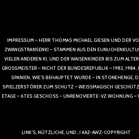
Zum
Inhalt
springen
IMPRESSUM – HERR THOMAS MICHAEL GIESEN UND DER VO
ZWANGSTRANSENKI – STAMMEN AUS DEN EUNUCHENKULTUREN,
VIELEN ANDEREN KI, UND DER WAISENKINDER BIS ZUM ALTE
OSSMEISTER – NICHT DER BUNDESREPUBLIK – 1982, 1984, DOR
NIEN, WIE’S BEHAUPTET WURDE – IN STONEHENGE, DE
SPIELZERSTÖRER ZUM SCHUTZ – WEISSMAGISCH GESCHÜTZT –
TAGE – 6TES GESCHOSS – UNRENOVIERTE-VZ WOHNUNG – WE
LINK’S, NÜTZLICHE, UND…! AAZ-AWZ-COPYRIGHT