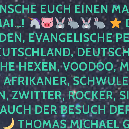
NSCHE EUCH EINEN MA
MAI…!
D
DEN, EVANGELISCHE P
EUTSCHLAND, DEUTSCH
HE HEXEN, VOODOO, M
AFRIKANER, SCHWULE,
, ZWITTER, ROCKER, S
 AUCH DER BESUCH DER
4
THOMAS MICHAEL G