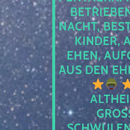
TRIEBEN S
CHT, BESTE
NDER, AB
EN, AUFGE
S DEN EHE
ALTHEI
GROSS
CHWULENHA