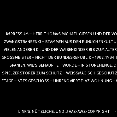
Zum
Inhalt
springen
IMPRESSUM – HERR THOMAS MICHAEL GIESEN UND DER VO
ZWANGSTRANSENKI – STAMMEN AUS DEN EUNUCHENKULTUREN,
VIELEN ANDEREN KI, UND DER WAISENKINDER BIS ZUM ALTE
OSSMEISTER – NICHT DER BUNDESREPUBLIK – 1982, 1984, DOR
NIEN, WIE’S BEHAUPTET WURDE – IN STONEHENGE, DE
SPIELZERSTÖRER ZUM SCHUTZ – WEISSMAGISCH GESCHÜTZT –
TAGE – 6TES GESCHOSS – UNRENOVIERTE-VZ WOHNUNG – WE
LINK’S, NÜTZLICHE, UND…! AAZ-AWZ-COPYRIGHT