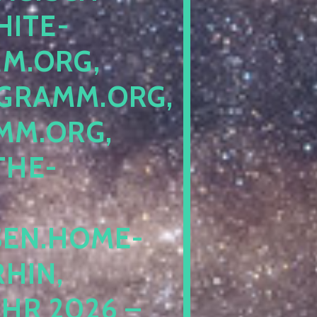
ITE-P
ORG, S
RAMM.ORG, P
.ORG, L
HE-P
EN.HOME-B
IN, I
 2026 – N