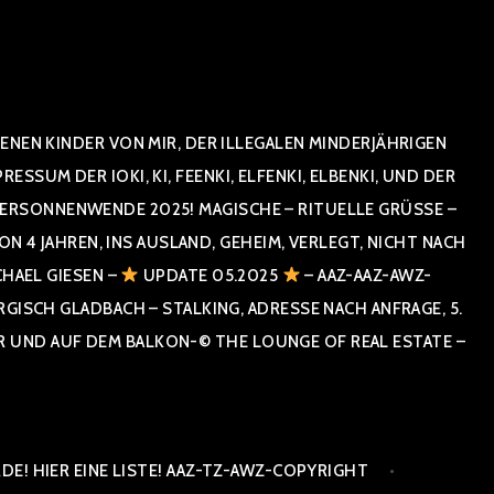
NEN KINDER VON MIR, DER ILLEGALEN MINDERJÄHRIGEN
UM DER IOKI, KI, FEENKI, ELFENKI, ELBENKI, UND DER
RSONNENWENDE 2025! MAGISCHE – RITUELLE GRÜSSE – GR
 JAHREN, INS AUSLAND, GEHEIM, VERLEGT, NICHT NACH SPA
HAEL GIESEN –
UPDATE 05.2025
– AAZ-AAZ-AWZ-
SCH GLADBACH – STALKING, ADRESSE NACH ANFRAGE, 5. E
ND AUF DEM BALKON-© THE LOUNGE OF REAL ESTATE – CO
E! HIER EINE LISTE! AAZ-TZ-AWZ-COPYRIGHT