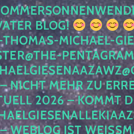
 SOMMERSONNENWEND
VATER BLOG!
-THOMAS-MICHAEL-GIE
TER@THE-PENTAGRAM
HAELGIESENAAZAWZ@G
– NICHT MEHR ZU ERRE
TUELL 2026 – KOMMT D
HAELGIESENALLEKIAAZ
 – WEBLOG IST WEISSMA