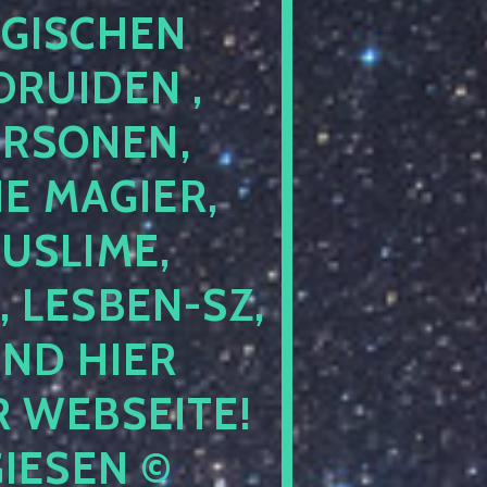
GISCHEN
RUIDEN ,
ERSONEN,
E MAGIER,
USLIME,
 LESBEN-SZ,
IND HIER
 WEBSEITE!
IESEN ©