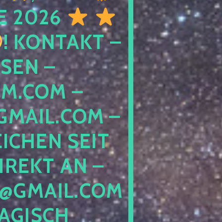
E 2026
! KONTAKT –
SEN –
M.COM –
MAIL.COM –
ICHEN SEIT
IREKT AN –
@GMAIL.COM
GISCH G