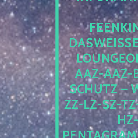
EENKIN
ASWEISSEP
OUNGEOFR
AZ-AAZ-B
CHUTZ – W
-LZ-SZ-TZ-V
-J
NTAGRAMM1.