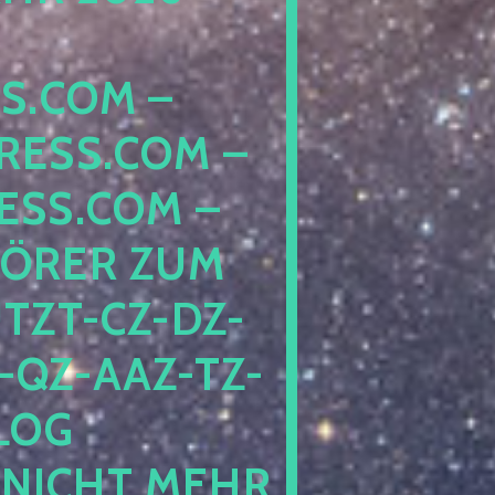
COM – D
SS.COM – L
S.COM – A
RER ZUM S
T-CZ-DZ-ZZ
QZ-AAZ-TZ-HZ
 PE
CHT MEHR BE