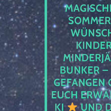
MAGISCHE
SOMMER
WÜNSCH
KINDE
MINDERJ
BUNKER –
GEFANGEN 
EUCH ERWÄH
KI
UND D