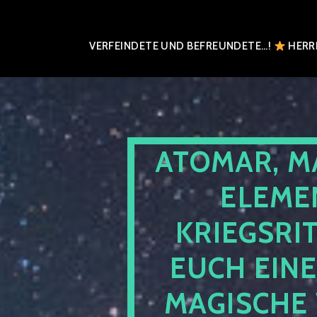
VERFEINDETE UND BEFREUNDETE…!
HERRN
ATOMAR, M
ELEME
KRIEGSRI
EUCH EIN
MAGISCHE