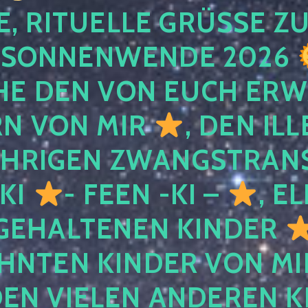
, RITUELLE GRÜSSE ZU
SONNENWENDE 2026
E DEN VON EUCH ER
RN VON MIR
, DEN IL
ÄHRIGEN ZWANGSTRAN
 KI
- FEEN -KI –
, E
GEHALTENEN KINDER
NTEN KINDER VON MI
EN VIELEN ANDEREN K