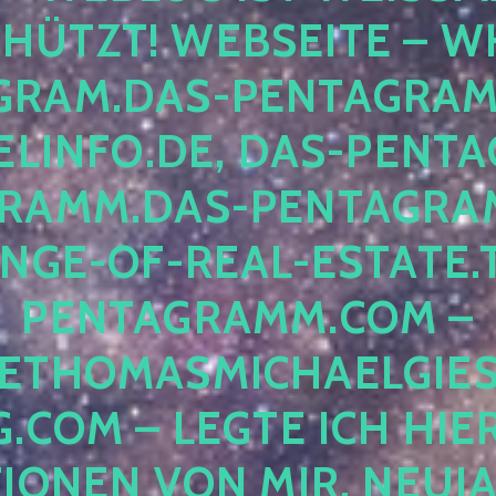
ÜTZT! WEBSEITE – WH
RAM.DAS-PENTAGRAMM.
INFO.DE, DAS-PENTAG
AMM.DAS-PENTAGRAMM
GE-OF-REAL-ESTATE.T
ENTAGRAMM.COM – E
THOMASMICHAELGIES
COM – LEGTE ICH HIERH
ONEN VON MIR, NEUJAHR