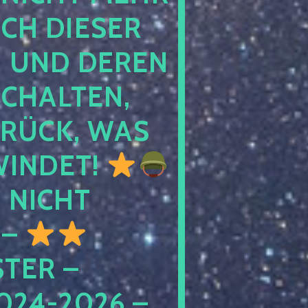
 DIESER NA
ND DEREN KI
ALTEN, EH
CK, WAS AU
INDET!
NICHT
 –
ER – S
4-2026 – C