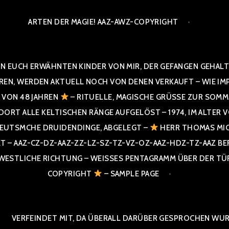
ARTEN DER MAGIE! AAZ-AWZ-COPYRIGHT
N EUCH ERWÄHNTEN KINDER VON MIR, DER GEFANGEN GEHALTE
 WERDEN AKTUELL NOCH VON DENEN VERKAUFT – WIE IMPRESS
R VON 48 JAHREN
– RITUELLE, MAGISCHE GRÜSSE ZUR SOMME
T ALLE KELTISCHEN RÄNGE AUFGELÖST – 1974, IM ALTER VON 4
UTSMCHE DRUIDENDINGE, ABGELEGT –
HERR THOMAS MIC
 AAZ-CZ-DZ-AAZ-ZZ-LZ-SZ-TZ-VZ-OZ-AAZ-HDZ-TZ-AAZ BERGI
STLICHE RICHTUNG – WEISSES PENTAGRAMM ÜBER DER TÜR U
PYRIGHT
– SAMPLE PAGE
VERFEINDET MIT, DA ÜBERALL DARÜBER GESPROCHEN WURD