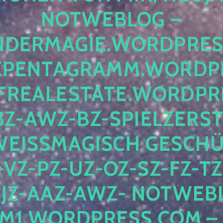
OTWEBLOG – F
DERMAGIE.WORDPRESS.
ENTAGRAMM.WORDPRE
EALESTATE.WORDPRES
Z-AWZ-BZ-SPIELZERSTÖ
EISSMAGISCH GESCHÜTZ
Z-PZ-UZ-OZ-SZ-FZ-TZ-
Z-AAZ-AWZ- NOTWEBLOG
WORDPRESS.COM – NI