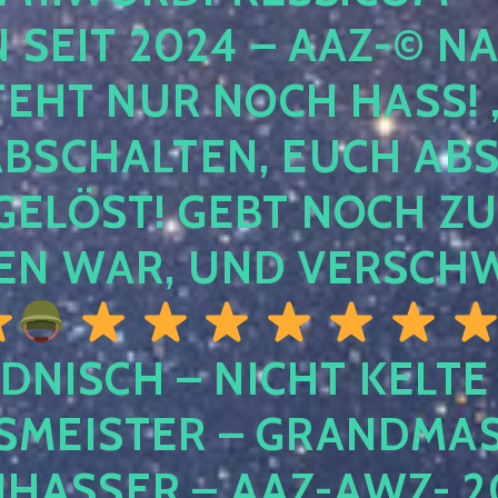
EIT 2024 – AAZ-© NACH
HT NUR NOCH HASS! , U
SCHALTEN, EUCH ABSCH
LÖST! GEBT NOCH ZURÜ
N WAR, UND VERSCHW
DNISCH – NICHT KELTE
MEISTER – GRANDMAST
SSER – AAZ-AWZ- 202