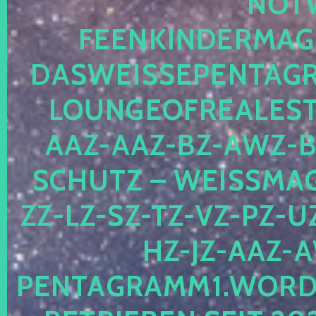
OTWE
EENKINDERMAGIE
ASWEISSEPENTAGRA
OUNGEOFREALESTA
AZ-AAZ-BZ-AWZ-BZ
CHUTZ – WEISSMAGI
-LZ-SZ-TZ-VZ-PZ-UZ-
-JZ-AAZ-AW
NTAGRAMM1.WORDPRE