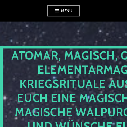
Zum
MENÜ
Inhalt
springen
ATOMAR, MAGISCH, 
ELEMENTARMAGI
KRIEGSRITUALE AU
EUCH EINE MAGISC
MAGISCHE WALPUR
UND WÜNSCHE EU