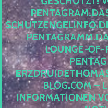
ESCHÜTZT! WE
ENTAGRAM.DAS-
CHUTZENGELINFO.DE,
ENTAGRAMM.DAS
OUNGE-OF-RE
ENTAGR
RZDRUIDETHOMASM
LOG.COM – LE
NFORMATIONEN VON 