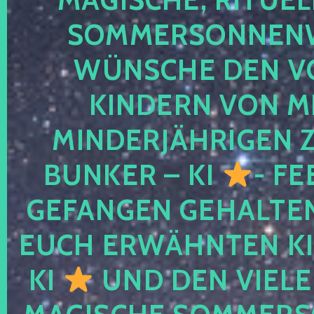
SOMMERSONNEN
WÜNSCHE DEN V
KINDERN VON M
MINDERJÄHRIGEN
BUNKER – KI
- FE
GEFANGEN GEHALTE
EUCH ERWÄHNTEN KI
KI
UND DEN VIELE