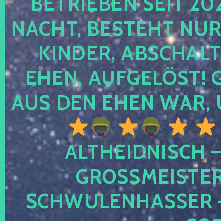
TRIEBEN SEIT 2024
CHT, BESTEHT NUR NO
NDER, ABSCHALTEN
EN, AUFGELÖST! GE
S DEN EHEN WAR, 
ALTHEIDNISCH –
GROSSMEISTER 
CHWULENHASSER – A