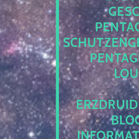
ESCH
ENTAG
CHUTZENGEL
ENTAGR
OUN
RZDRUIDE
LOG.
NFORMATI