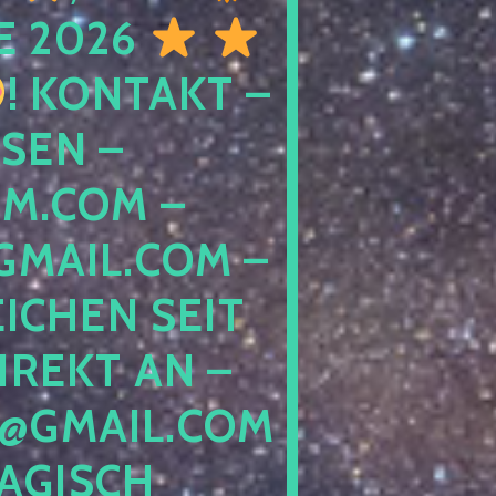
E 2026
! KONTAKT –
SEN –
M.COM –
MAIL.COM –
ICHEN SEIT
IREKT AN –
@GMAIL.COM
GISCH G