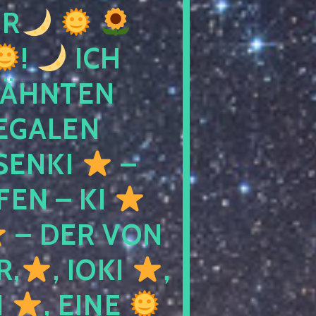
R
!
ICH
WÄHNTEN
LEGALEN
SENKI
–
LFEN – KI
– DER VON
R,
, IOKI
,
I
, EINE