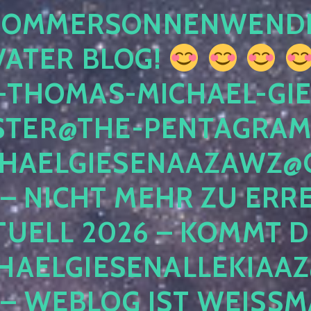
 SOMMERSONNENWEND
VATER BLOG!
-THOMAS-MICHAEL-GIE
TER@THE-PENTAGRAM
HAELGIESENAAZAWZ@G
– NICHT MEHR ZU ERRE
TUELL 2026 – KOMMT D
HAELGIESENALLEKIAAZ
 – WEBLOG IST WEISSMA