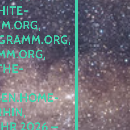
ITE-P
ORG, S
RAMM.ORG, P
.ORG, L
HE-P
EN.HOME-B
IN, I
 2026 – N