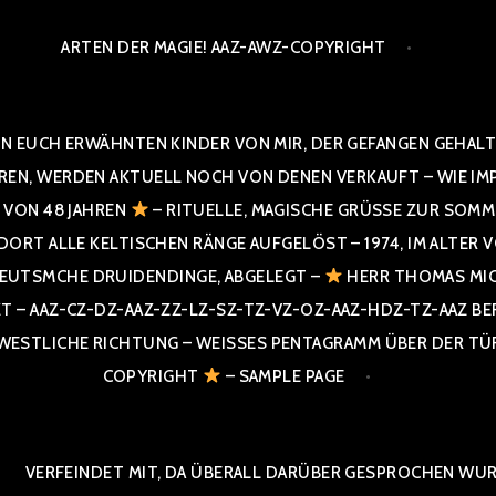
ARTEN DER MAGIE! AAZ-AWZ-COPYRIGHT
N EUCH ERWÄHNTEN KINDER VON MIR, DER GEFANGEN GEHALTE
 WERDEN AKTUELL NOCH VON DENEN VERKAUFT – WIE IMPRESS
R VON 48 JAHREN
– RITUELLE, MAGISCHE GRÜSSE ZUR SOMME
T ALLE KELTISCHEN RÄNGE AUFGELÖST – 1974, IM ALTER VON 4
UTSMCHE DRUIDENDINGE, ABGELEGT –
HERR THOMAS MIC
 AAZ-CZ-DZ-AAZ-ZZ-LZ-SZ-TZ-VZ-OZ-AAZ-HDZ-TZ-AAZ BERGI
STLICHE RICHTUNG – WEISSES PENTAGRAMM ÜBER DER TÜR U
PYRIGHT
– SAMPLE PAGE
VERFEINDET MIT, DA ÜBERALL DARÜBER GESPROCHEN WURD