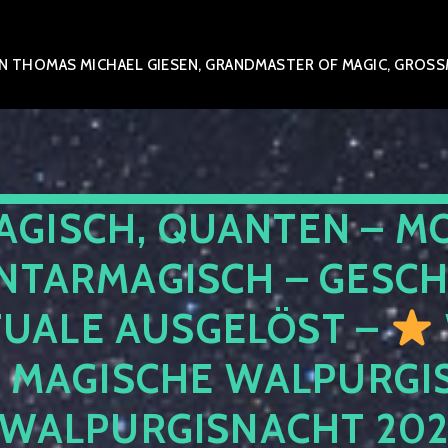
 THOMAS MICHAEL GIESEN, GRANDMASTER OF MAGIC, GROSSME
AGISCH, QUANTEN – M
NTARMAGISCH – GESCH
TUALE AUSGELÖST –
E MAGISCHE WALPURGIS
 WALPURGISNACHT 20