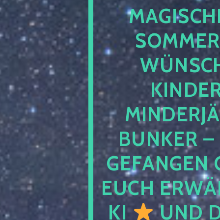
MAGISCHE
SOMMER
WÜNSCH
KINDE
MINDERJ
BUNKER –
GEFANGEN 
EUCH ERWÄH
KI
UND D