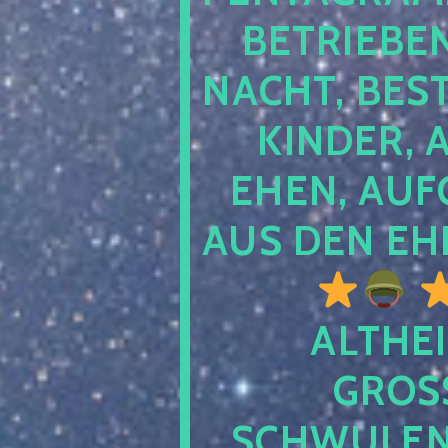
TRIEBEN S
CHT, BESTE
NDER, AB
EN, AUFGE
S DEN EHE
ALTHEI
GROSS
CHWULENHA