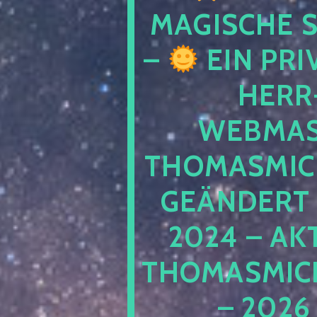
MAGISCHE
–
EIN PRI
HERR
WEBMAS
THOMASMIC
GEÄNDERT 
2024 – AK
THOMASMIC
– 2026