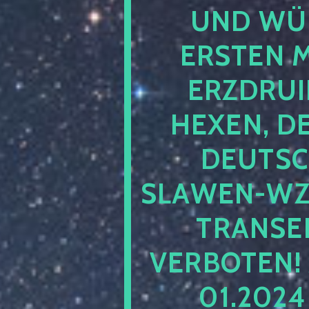
UND WÜ
ERSTEN 
ERZDRUI
HEXEN, D
DEUTSC
SLAWEN-WZ 
TRANSEN
VERBOTEN!
01.202