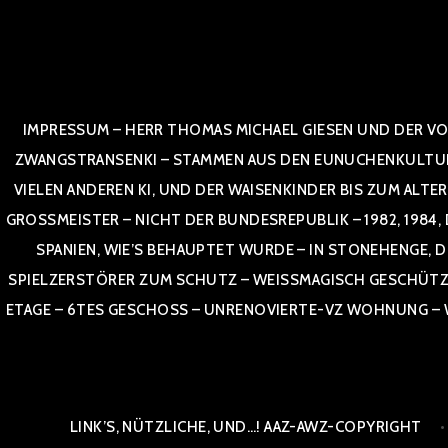
Zum
Inhalt
springen
IMPRESSUM – HERR THOMAS MICHAEL GIESEN UND DER VO
ZWANGSTRANSENKI – STAMMEN AUS DEN EUNUCHENKULTUREN,
VIELEN ANDEREN KI, UND DER WAISENKINDER BIS ZUM ALTE
OSSMEISTER – NICHT DER BUNDESREPUBLIK – 1982, 1984, DOR
NIEN, WIE’S BEHAUPTET WURDE – IN STONEHENGE, DE
SPIELZERSTÖRER ZUM SCHUTZ – WEISSMAGISCH GESCHÜTZT –
TAGE – 6TES GESCHOSS – UNRENOVIERTE-VZ WOHNUNG – WE
LINK’S, NÜTZLICHE, UND…! AAZ-AWZ-COPYRIGHT