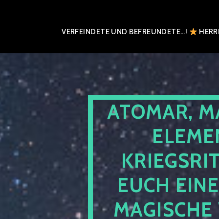
VERFEINDETE UND BEFREUNDETE…!
HERRN
ATOMAR, M
ELEME
KRIEGSRI
EUCH EIN
MAGISCHE