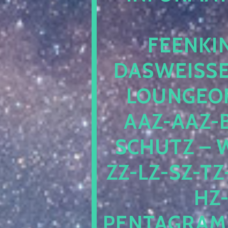
EENKIN
ASWEISSEP
OUNGEOFR
AZ-AAZ-B
CHUTZ – W
-LZ-SZ-TZ-V
-J
NTAGRAMM1.