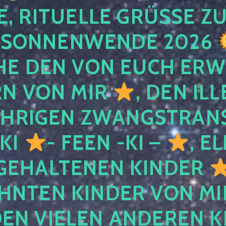
, RITUELLE GRÜSSE ZU
SONNENWENDE 2026
E DEN VON EUCH ER
RN VON MIR
, DEN IL
ÄHRIGEN ZWANGSTRAN
 KI
- FEEN -KI –
, E
GEHALTENEN KINDER
NTEN KINDER VON MI
EN VIELEN ANDEREN K