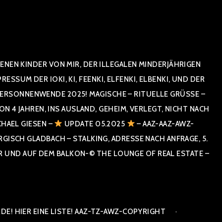
NEN KINDER VON MIR, DER ILLEGALEN MINDERJÄHRIGEN
UM DER IOKI, KI, FEENKI, ELFENKI, ELBENKI, UND DER
RSONNENWENDE 2025! MAGISCHE – RITUELLE GRÜSSE – GR
 JAHREN, INS AUSLAND, GEHEIM, VERLEGT, NICHT NACH SPA
HAEL GIESEN –
UPDATE 05.2025
– AAZ-AAZ-AWZ-
SCH GLADBACH – STALKING, ADRESSE NACH ANFRAGE, 5. E
ND AUF DEM BALKON-© THE LOUNGE OF REAL ESTATE – CO
E! HIER EINE LISTE! AAZ-TZ-AWZ-COPYRIGHT