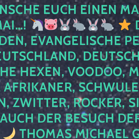
NSCHE EUCH EINEN MA
MAI…!
D
DEN, EVANGELISCHE P
EUTSCHLAND, DEUTSCH
HE HEXEN, VOODOO, M
AFRIKANER, SCHWULE,
, ZWITTER, ROCKER, S
 AUCH DER BESUCH DER
4
THOMAS MICHAEL G