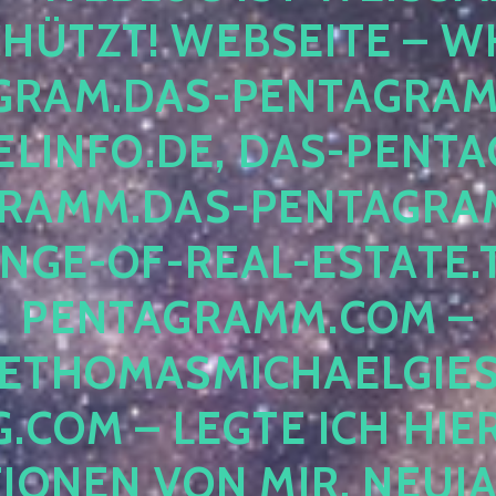
ÜTZT! WEBSEITE – WH
RAM.DAS-PENTAGRAMM.
INFO.DE, DAS-PENTAG
AMM.DAS-PENTAGRAMM
GE-OF-REAL-ESTATE.T
ENTAGRAMM.COM – E
THOMASMICHAELGIES
COM – LEGTE ICH HIERH
ONEN VON MIR, NEUJAHR