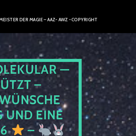
ISTER DER MAGIE – AAZ- AWZ -COPYRIGHT
OLEKULAR —
ÜTZT –
WÜNSCHE
 UND EINE
26
–