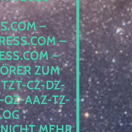
COM – D
SS.COM – L
S.COM – A
RER ZUM S
T-CZ-DZ-ZZ
QZ-AAZ-TZ-HZ
 PE
CHT MEHR BE