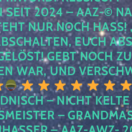
EIT 2024 – AAZ-© NACH
HT NUR NOCH HASS! , U
SCHALTEN, EUCH ABSCH
LÖST! GEBT NOCH ZURÜ
N WAR, UND VERSCHW
DNISCH – NICHT KELTE
MEISTER – GRANDMAST
SSER – AAZ-AWZ- 202