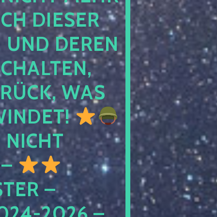
 DIESER NA
ND DEREN KI
ALTEN, EH
CK, WAS AU
INDET!
NICHT
 –
ER – S
4-2026 – C