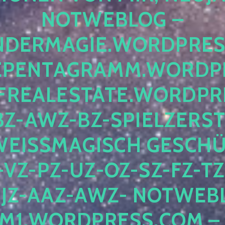
OTWEBLOG – F
DERMAGIE.WORDPRESS.
ENTAGRAMM.WORDPRE
EALESTATE.WORDPRES
Z-AWZ-BZ-SPIELZERSTÖ
EISSMAGISCH GESCHÜTZ
Z-PZ-UZ-OZ-SZ-FZ-TZ-
Z-AAZ-AWZ- NOTWEBLOG
WORDPRESS.COM – NI