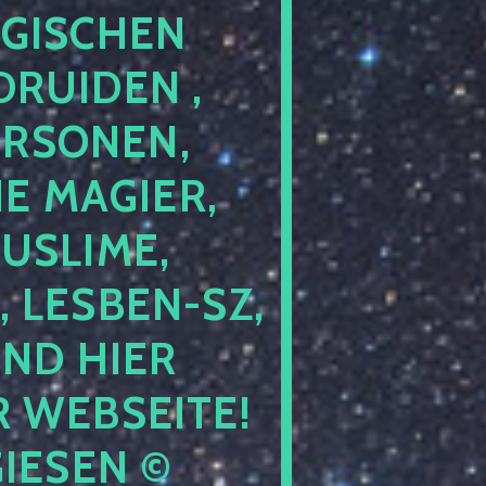
GISCHEN
RUIDEN ,
ERSONEN,
E MAGIER,
USLIME,
 LESBEN-SZ,
IND HIER
 WEBSEITE!
IESEN ©