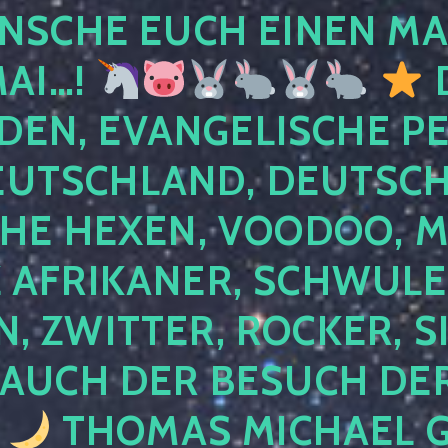
NSCHE EUCH EINEN MA
MAI…!
D
DEN, EVANGELISCHE P
EUTSCHLAND, DEUTSCH
HE HEXEN, VOODOO, M
AFRIKANER, SCHWULE,
, ZWITTER, ROCKER, S
 AUCH DER BESUCH DER
4
THOMAS MICHAEL G