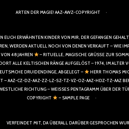
ARTEN DER MAGIE! AAZ-AWZ-COPYRIGHT
N EUCH ERWÄHNTEN KINDER VON MIR, DER GEFANGEN GEHALTE
 WERDEN AKTUELL NOCH VON DENEN VERKAUFT – WIE IMPRESS
R VON 48 JAHREN
– RITUELLE, MAGISCHE GRÜSSE ZUR SOMME
T ALLE KELTISCHEN RÄNGE AUFGELÖST – 1974, IM ALTER VON 4
UTSMCHE DRUIDENDINGE, ABGELEGT –
HERR THOMAS MIC
 AAZ-CZ-DZ-AAZ-ZZ-LZ-SZ-TZ-VZ-OZ-AAZ-HDZ-TZ-AAZ BERGI
STLICHE RICHTUNG – WEISSES PENTAGRAMM ÜBER DER TÜR U
PYRIGHT
– SAMPLE PAGE
VERFEINDET MIT, DA ÜBERALL DARÜBER GESPROCHEN WURD