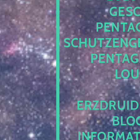
ESCH
ENTAG
CHUTZENGEL
ENTAGR
OUN
RZDRUIDE
LOG.
NFORMATI