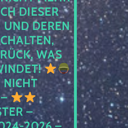
 DIESER NA
ND DEREN KI
ALTEN, EH
CK, WAS AU
INDET!
NICHT
 –
ER – S
4-2026 – C