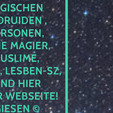
GISCHEN
RUIDEN ,
ERSONEN,
E MAGIER,
USLIME,
 LESBEN-SZ,
IND HIER
 WEBSEITE!
IESEN ©