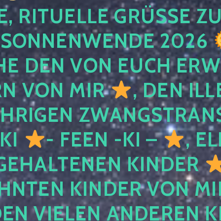
, RITUELLE GRÜSSE ZU
SONNENWENDE 2026
E DEN VON EUCH ER
RN VON MIR
, DEN IL
ÄHRIGEN ZWANGSTRAN
 KI
- FEEN -KI –
, E
GEHALTENEN KINDER
NTEN KINDER VON MI
EN VIELEN ANDEREN K