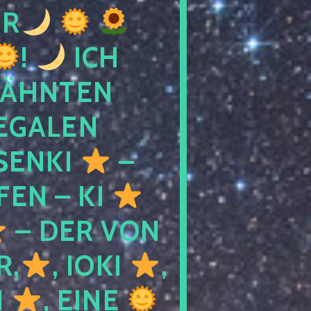
R
!
ICH
WÄHNTEN
LEGALEN
SENKI
–
LFEN – KI
– DER VON
R,
, IOKI
,
I
, EINE