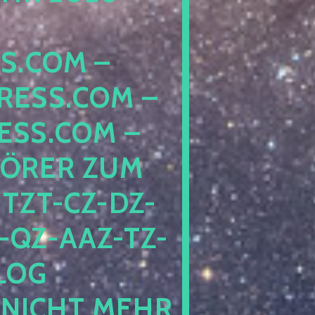
COM – D
SS.COM – L
S.COM – A
RER ZUM S
T-CZ-DZ-ZZ
QZ-AAZ-TZ-HZ
 PE
CHT MEHR BE