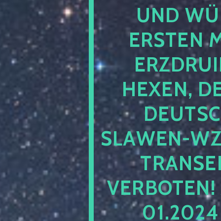
UND WÜ
ERSTEN 
ERZDRUI
HEXEN, D
DEUTSC
SLAWEN-WZ 
TRANSEN
VERBOTEN!
01.202