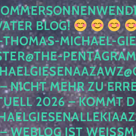
 SOMMERSONNENWEND
VATER BLOG!
-THOMAS-MICHAEL-GIE
TER@THE-PENTAGRAM
HAELGIESENAAZAWZ@G
– NICHT MEHR ZU ERRE
TUELL 2026 – KOMMT D
HAELGIESENALLEKIAAZ
 – WEBLOG IST WEISSMA