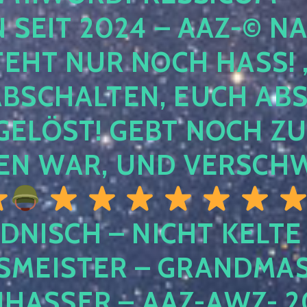
EIT 2024 – AAZ-© NACH
HT NUR NOCH HASS! , U
SCHALTEN, EUCH ABSCH
LÖST! GEBT NOCH ZURÜ
N WAR, UND VERSCHW
DNISCH – NICHT KELTE
MEISTER – GRANDMAST
SSER – AAZ-AWZ- 202