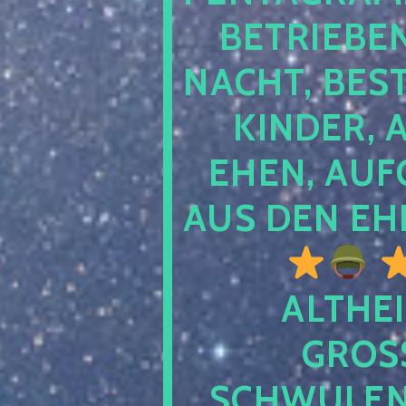
TRIEBEN S
CHT, BESTE
NDER, AB
EN, AUFGE
S DEN EHE
ALTHEI
GROSS
CHWULENHA