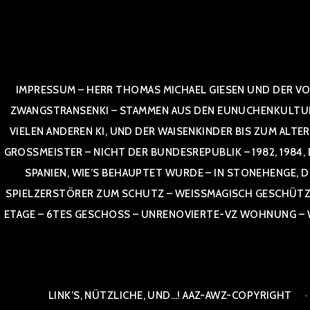
Zum
Inhalt
springen
IMPRESSUM – HERR THOMAS MICHAEL GIESEN UND DER VO
ZWANGSTRANSENKI – STAMMEN AUS DEN EUNUCHENKULTUREN,
VIELEN ANDEREN KI, UND DER WAISENKINDER BIS ZUM ALTE
OSSMEISTER – NICHT DER BUNDESREPUBLIK – 1982, 1984, DOR
NIEN, WIE’S BEHAUPTET WURDE – IN STONEHENGE, DE
SPIELZERSTÖRER ZUM SCHUTZ – WEISSMAGISCH GESCHÜTZT –
TAGE – 6TES GESCHOSS – UNRENOVIERTE-VZ WOHNUNG – WE
LINK’S, NÜTZLICHE, UND…! AAZ-AWZ-COPYRIGHT