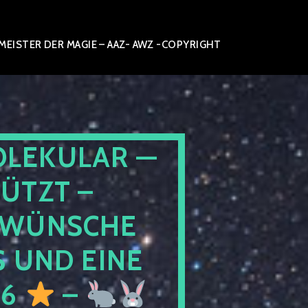
ISTER DER MAGIE – AAZ- AWZ -COPYRIGHT
OLEKULAR —
ÜTZT –
WÜNSCHE
 UND EINE
26
–