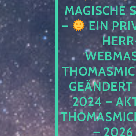
MAGISCHE
–
EIN PRI
HERR
WEBMAS
THOMASMIC
GEÄNDERT 
2024 – AK
THOMASMIC
– 2026