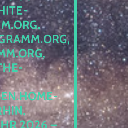
ITE-P
ORG, S
RAMM.ORG, P
.ORG, L
HE-P
EN.HOME-B
IN, I
 2026 – N