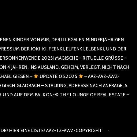
NEN KINDER VON MIR, DER ILLEGALEN MINDERJÄHRIGEN
UM DER IOKI, KI, FEENKI, ELFENKI, ELBENKI, UND DER
RSONNENWENDE 2025! MAGISCHE – RITUELLE GRÜSSE – GR
 JAHREN, INS AUSLAND, GEHEIM, VERLEGT, NICHT NACH SPA
HAEL GIESEN –
UPDATE 05.2025
– AAZ-AAZ-AWZ-
SCH GLADBACH – STALKING, ADRESSE NACH ANFRAGE, 5. E
ND AUF DEM BALKON-© THE LOUNGE OF REAL ESTATE – CO
E! HIER EINE LISTE! AAZ-TZ-AWZ-COPYRIGHT