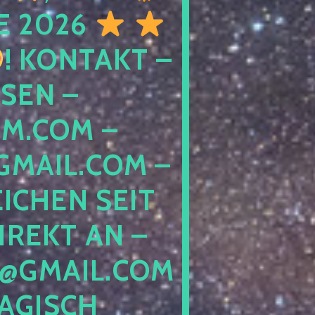
E 2026
! KONTAKT –
SEN –
M.COM –
MAIL.COM –
ICHEN SEIT
IREKT AN –
@GMAIL.COM
GISCH G