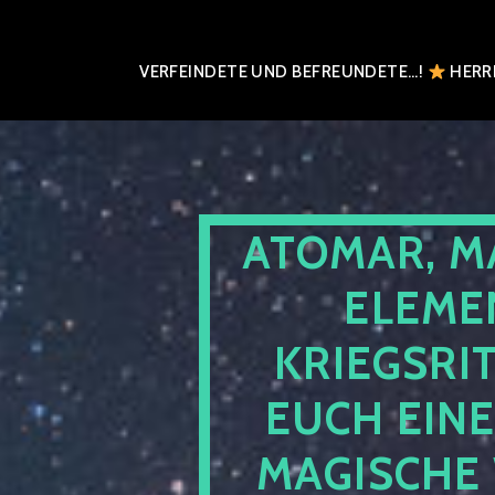
VERFEINDETE UND BEFREUNDETE…!
HERRN
ATOMAR, M
ELEME
KRIEGSRI
EUCH EIN
MAGISCHE