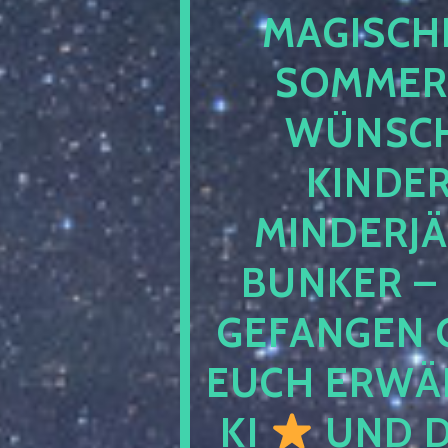
MAGISCHE
SOMMER
WÜNSCH
KINDE
MINDERJ
BUNKER –
GEFANGEN 
EUCH ERWÄH
KI
UND D