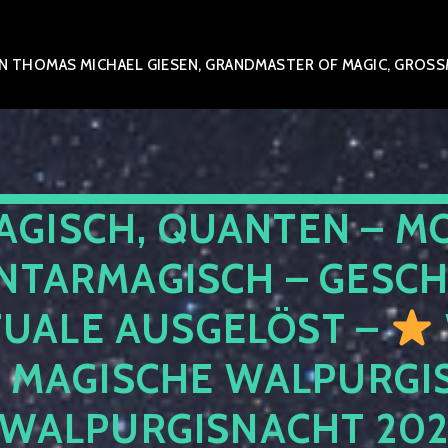
 THOMAS MICHAEL GIESEN, GRANDMASTER OF MAGIC, GROSSME
AGISCH, QUANTEN – M
NTARMAGISCH – GESCH
TUALE AUSGELÖST –
E MAGISCHE WALPURGIS
 WALPURGISNACHT 20