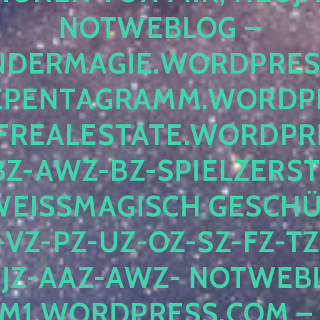
OTWEBLOG – F
DERMAGIE.WORDPRESS.
ENTAGRAMM.WORDPRE
EALESTATE.WORDPRES
Z-AWZ-BZ-SPIELZERSTÖ
EISSMAGISCH GESCHÜTZ
Z-PZ-UZ-OZ-SZ-FZ-TZ-
Z-AAZ-AWZ- NOTWEBLOG
WORDPRESS.COM – NI