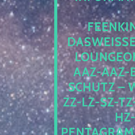
EENKIN
ASWEISSEP
OUNGEOFR
AZ-AAZ-B
CHUTZ – W
-LZ-SZ-TZ-V
-J
NTAGRAMM1.