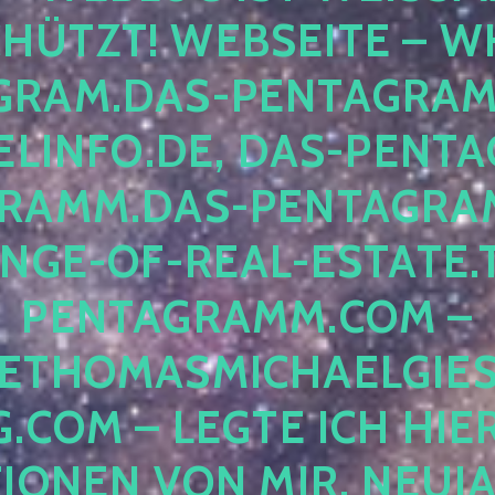
ÜTZT! WEBSEITE – WH
RAM.DAS-PENTAGRAMM.
INFO.DE, DAS-PENTAG
AMM.DAS-PENTAGRAMM
GE-OF-REAL-ESTATE.T
ENTAGRAMM.COM – E
THOMASMICHAELGIES
COM – LEGTE ICH HIERH
ONEN VON MIR, NEUJAHR