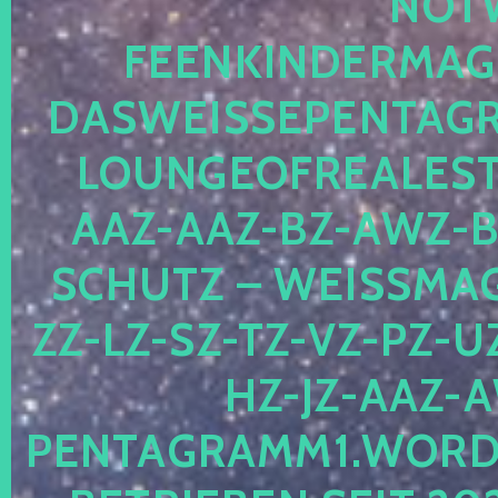
OTWE
EENKINDERMAGIE
ASWEISSEPENTAGRA
OUNGEOFREALESTA
AZ-AAZ-BZ-AWZ-BZ
CHUTZ – WEISSMAGI
-LZ-SZ-TZ-VZ-PZ-UZ-
-JZ-AAZ-AW
NTAGRAMM1.WORDPRE