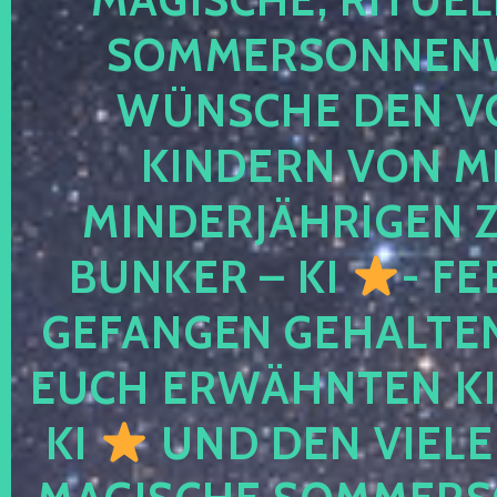
SOMMERSONNEN
WÜNSCHE DEN V
KINDERN VON M
MINDERJÄHRIGEN
BUNKER – KI
- FE
GEFANGEN GEHALTE
EUCH ERWÄHNTEN KI
KI
UND DEN VIELE