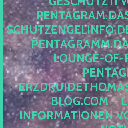
ESCHÜTZT! WE
ENTAGRAM.DAS-
CHUTZENGELINFO.DE,
ENTAGRAMM.DAS
OUNGE-OF-RE
ENTAGR
RZDRUIDETHOMASM
LOG.COM – LE
NFORMATIONEN VON 