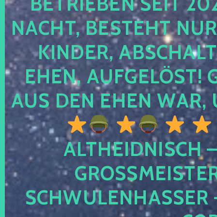
TRIEBEN SEIT 2024
CHT, BESTEHT NUR NO
NDER, ABSCHALTEN
EN, AUFGELÖST! GE
S DEN EHEN WAR, 
ALTHEIDNISCH –
GROSSMEISTER 
CHWULENHASSER – A