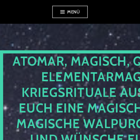
Zum
MENÜ
Inhalt
springen
ATOMAR, MAGISCH, 
ELEMENTARMAGI
KRIEGSRITUALE AU
EUCH EINE MAGISC
MAGISCHE WALPUR
UND WÜNSCHE EU