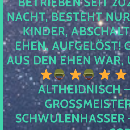
TRIEBEN SEIT 2024
CHT, BESTEHT NUR NO
NDER, ABSCHALTEN
EN, AUFGELÖST! GE
S DEN EHEN WAR, 
ALTHEIDNISCH –
GROSSMEISTER 
CHWULENHASSER – A