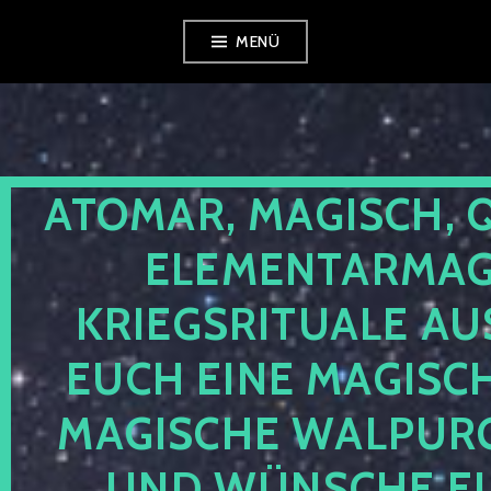
Zum
MENÜ
Inhalt
springen
ATOMAR, MAGISCH, 
ELEMENTARMAGI
KRIEGSRITUALE AU
EUCH EINE MAGISC
MAGISCHE WALPUR
UND WÜNSCHE EU