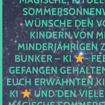
SOMMERSONNEN
WÜNSCHE DEN V
KINDERN VON M
MINDERJÄHRIGEN
BUNKER – KI
- FE
GEFANGEN GEHALTE
EUCH ERWÄHNTEN KI
KI
UND DEN VIELE