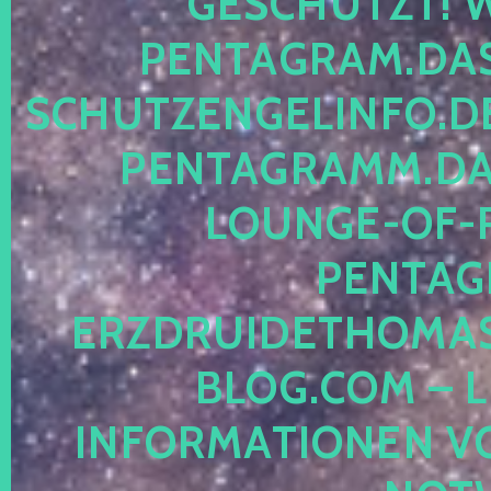
ESCHÜTZT! WE
ENTAGRAM.DAS-
CHUTZENGELINFO.DE,
ENTAGRAMM.DAS
OUNGE-OF-RE
ENTAGR
RZDRUIDETHOMASM
LOG.COM – LE
NFORMATIONEN VON 