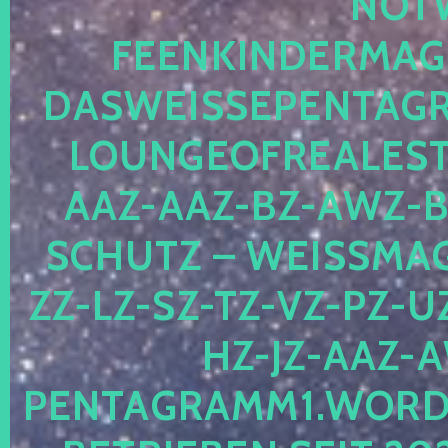
OTWE
EENKINDERMAGIE
ASWEISSEPENTAGRA
OUNGEOFREALESTA
AZ-AAZ-BZ-AWZ-BZ
CHUTZ – WEISSMAGI
-LZ-SZ-TZ-VZ-PZ-UZ-
-JZ-AAZ-AW
NTAGRAMM1.WORDPRE