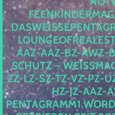
OTWE
EENKINDERMAGIE
ASWEISSEPENTAGRA
OUNGEOFREALESTA
AZ-AAZ-BZ-AWZ-BZ
CHUTZ – WEISSMAGI
-LZ-SZ-TZ-VZ-PZ-UZ-
-JZ-AAZ-AW
NTAGRAMM1.WORDPRE