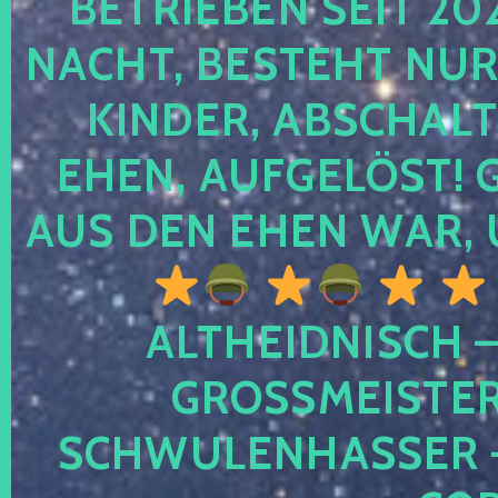
TRIEBEN SEIT 2024
CHT, BESTEHT NUR NO
NDER, ABSCHALTEN
EN, AUFGELÖST! GE
S DEN EHEN WAR, 
ALTHEIDNISCH –
GROSSMEISTER 
CHWULENHASSER – A