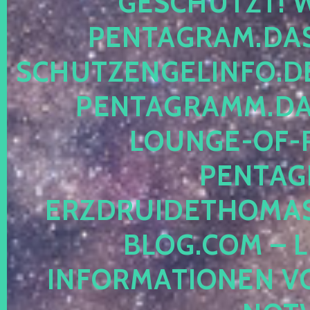
ESCHÜTZT! WE
ENTAGRAM.DAS-
CHUTZENGELINFO.DE,
ENTAGRAMM.DAS
OUNGE-OF-RE
ENTAGR
RZDRUIDETHOMASM
LOG.COM – LE
NFORMATIONEN VON 