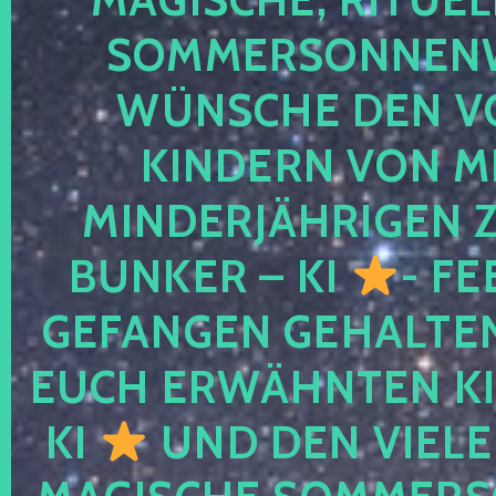
SOMMERSONNEN
WÜNSCHE DEN V
KINDERN VON M
MINDERJÄHRIGEN
BUNKER – KI
- FE
GEFANGEN GEHALTE
EUCH ERWÄHNTEN KI
KI
UND DEN VIELE