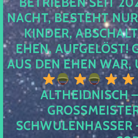
TRIEBEN SEIT 2024
CHT, BESTEHT NUR NO
NDER, ABSCHALTEN
EN, AUFGELÖST! GE
S DEN EHEN WAR, 
ALTHEIDNISCH –
GROSSMEISTER 
CHWULENHASSER – A