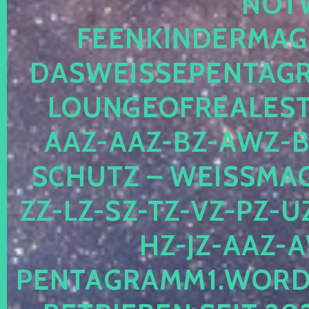
OTWE
EENKINDERMAGIE
ASWEISSEPENTAGRA
OUNGEOFREALESTA
AZ-AAZ-BZ-AWZ-BZ
CHUTZ – WEISSMAGI
-LZ-SZ-TZ-VZ-PZ-UZ-
-JZ-AAZ-AW
NTAGRAMM1.WORDPRE