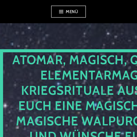
Zum
MENÜ
Inhalt
springen
ATOMAR, MAGISCH, 
ELEMENTARMAGI
KRIEGSRITUALE AU
EUCH EINE MAGISC
MAGISCHE WALPUR
UND WÜNSCHE EU