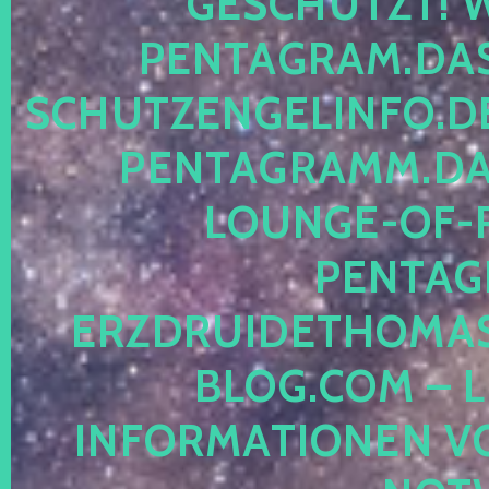
ESCHÜTZT! WE
ENTAGRAM.DAS-
CHUTZENGELINFO.DE,
ENTAGRAMM.DAS
OUNGE-OF-RE
ENTAGR
RZDRUIDETHOMASM
LOG.COM – LE
NFORMATIONEN VON 