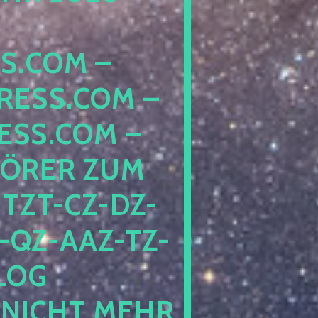
COM – D
SS.COM – L
S.COM – A
RER ZUM S
T-CZ-DZ-ZZ
QZ-AAZ-TZ-HZ
 PE
CHT MEHR BE