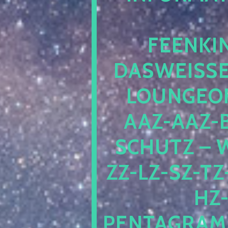
EENKIN
ASWEISSEP
OUNGEOFR
AZ-AAZ-B
CHUTZ – W
-LZ-SZ-TZ-V
-J
NTAGRAMM1.