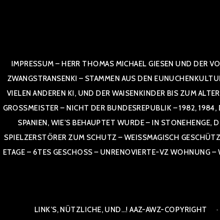
Zum
Inhalt
springen
IMPRESSUM – HERR THOMAS MICHAEL GIESEN UND DER VO
ZWANGSTRANSENKI – STAMMEN AUS DEN EUNUCHENKULTUREN,
VIELEN ANDEREN KI, UND DER WAISENKINDER BIS ZUM ALTE
OSSMEISTER – NICHT DER BUNDESREPUBLIK – 1982, 1984, DOR
NIEN, WIE’S BEHAUPTET WURDE – IN STONEHENGE, DE
SPIELZERSTÖRER ZUM SCHUTZ – WEISSMAGISCH GESCHÜTZT –
TAGE – 6TES GESCHOSS – UNRENOVIERTE-VZ WOHNUNG – WE
LINK’S, NÜTZLICHE, UND…! AAZ-AWZ-COPYRIGHT