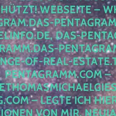
ÜTZT! WEBSEITE – WH
RAM.DAS-PENTAGRAMM.
INFO.DE, DAS-PENTAG
AMM.DAS-PENTAGRAMM
GE-OF-REAL-ESTATE.T
ENTAGRAMM.COM – E
THOMASMICHAELGIES
COM – LEGTE ICH HIERH
ONEN VON MIR, NEUJAHR