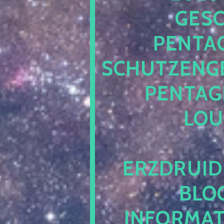
ESCH
ENTAG
CHUTZENGEL
ENTAGR
OUN
RZDRUIDE
LOG.
NFORMATI