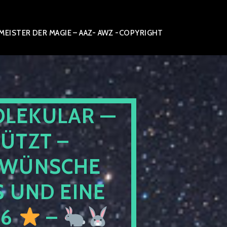
ISTER DER MAGIE – AAZ- AWZ -COPYRIGHT
OLEKULAR —
ÜTZT –
WÜNSCHE
 UND EINE
26
–