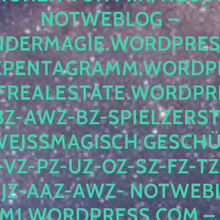
OTWEBLOG – F
DERMAGIE.WORDPRESS.
ENTAGRAMM.WORDPRE
EALESTATE.WORDPRES
Z-AWZ-BZ-SPIELZERSTÖ
EISSMAGISCH GESCHÜTZ
Z-PZ-UZ-OZ-SZ-FZ-TZ-
Z-AAZ-AWZ- NOTWEBLOG
WORDPRESS.COM – NI