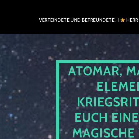
VERFEINDETE UND BEFREUNDETE…!
HERRN
ATOMAR, M
ELEME
KRIEGSRI
EUCH EIN
MAGISCHE