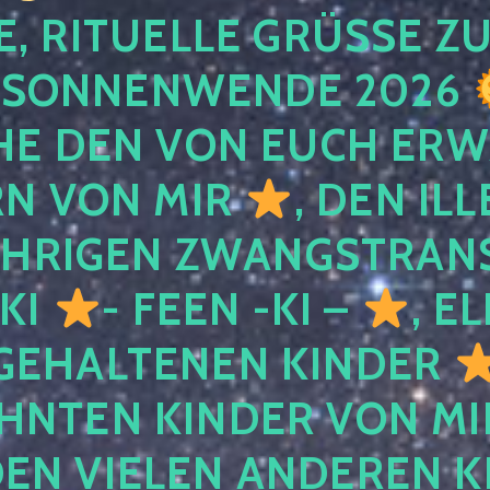
, RITUELLE GRÜSSE ZU
SONNENWENDE 2026
E DEN VON EUCH ER
RN VON MIR
, DEN IL
ÄHRIGEN ZWANGSTRAN
 KI
- FEEN -KI –
, E
GEHALTENEN KINDER
NTEN KINDER VON MI
EN VIELEN ANDEREN K