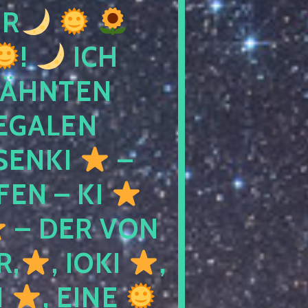
R
!
ICH
WÄHNTEN
LEGALEN
SENKI
–
LFEN – KI
– DER VON
R,
, IOKI
,
I
, EINE