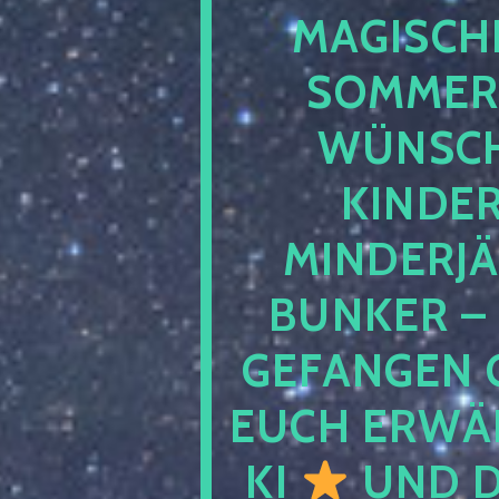
MAGISCHE
SOMMER
WÜNSCH
KINDE
MINDERJ
BUNKER –
GEFANGEN 
EUCH ERWÄH
KI
UND D