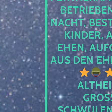
TRIEBEN S
CHT, BESTE
NDER, AB
EN, AUFGE
S DEN EHE
ALTHEI
GROSS
CHWULENHA