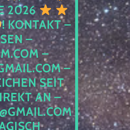
E 2026
! KONTAKT –
SEN –
M.COM –
MAIL.COM –
ICHEN SEIT
IREKT AN –
@GMAIL.COM
GISCH G