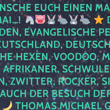
NSCHE EUCH EINEN MA
MAI…!
D
DEN, EVANGELISCHE P
EUTSCHLAND, DEUTSCH
HE HEXEN, VOODOO, M
AFRIKANER, SCHWULE,
, ZWITTER, ROCKER, S
 AUCH DER BESUCH DER
4
THOMAS MICHAEL G