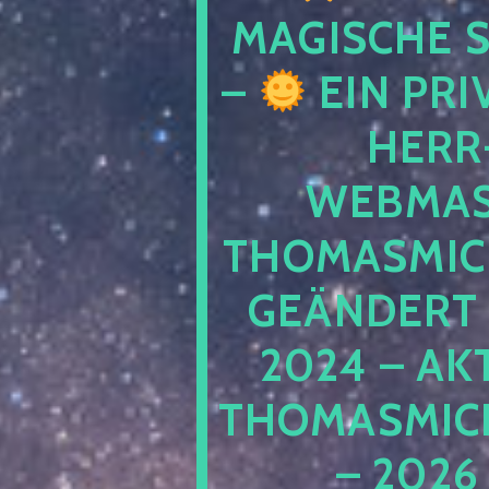
MAGISCHE
–
EIN PRI
HERR
WEBMAS
THOMASMIC
GEÄNDERT 
2024 – AK
THOMASMIC
– 2026