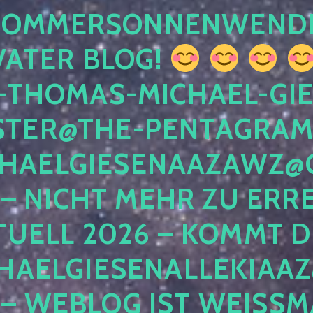
 SOMMERSONNENWEND
VATER BLOG!
-THOMAS-MICHAEL-GIE
TER@THE-PENTAGRAM
HAELGIESENAAZAWZ@G
– NICHT MEHR ZU ERRE
TUELL 2026 – KOMMT D
HAELGIESENALLEKIAAZ
 – WEBLOG IST WEISSMA