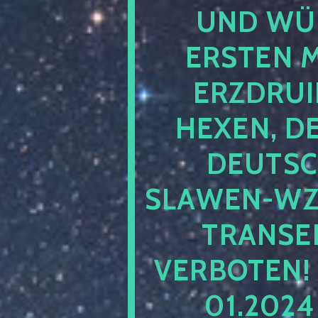
UND WÜ
ERSTEN 
ERZDRUI
HEXEN, D
DEUTSC
SLAWEN-WZ 
TRANSEN
VERBOTEN!
01.202