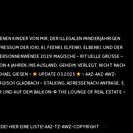
NEN KINDER VON MIR, DER ILLEGALEN MINDERJÄHRIGEN
UM DER IOKI, KI, FEENKI, ELFENKI, ELBENKI, UND DER
RSONNENWENDE 2025! MAGISCHE – RITUELLE GRÜSSE – GR
 JAHREN, INS AUSLAND, GEHEIM, VERLEGT, NICHT NACH SPA
HAEL GIESEN –
UPDATE 05.2025
– AAZ-AAZ-AWZ-
SCH GLADBACH – STALKING, ADRESSE NACH ANFRAGE, 5. E
ND AUF DEM BALKON-© THE LOUNGE OF REAL ESTATE – CO
E! HIER EINE LISTE! AAZ-TZ-AWZ-COPYRIGHT