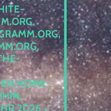
ITE-P
ORG, S
RAMM.ORG, P
.ORG, L
HE-P
EN.HOME-B
IN, I
 2026 – N