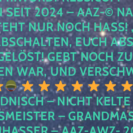
EIT 2024 – AAZ-© NACH
HT NUR NOCH HASS! , U
SCHALTEN, EUCH ABSCH
LÖST! GEBT NOCH ZURÜ
N WAR, UND VERSCHW
DNISCH – NICHT KELTE
MEISTER – GRANDMAST
SSER – AAZ-AWZ- 202