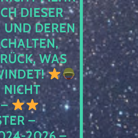
 DIESER NA
ND DEREN KI
ALTEN, EH
CK, WAS AU
INDET!
NICHT
 –
ER – S
4-2026 – C