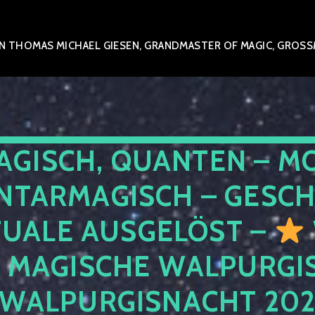
 THOMAS MICHAEL GIESEN, GRANDMASTER OF MAGIC, GROSSME
AGISCH, QUANTEN – M
NTARMAGISCH – GESCH
TUALE AUSGELÖST –
E MAGISCHE WALPURGIS
 WALPURGISNACHT 20