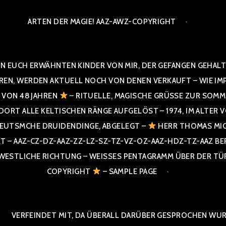
ARTEN DER MAGIE! AAZ-AWZ-COPYRIGHT
N EUCH ERWÄHNTEN KINDER VON MIR, DER GEFANGEN GEHALTE
 WERDEN AKTUELL NOCH VON DENEN VERKAUFT – WIE IMPRESS
R VON 48 JAHREN
– RITUELLE, MAGISCHE GRÜSSE ZUR SOMME
T ALLE KELTISCHEN RÄNGE AUFGELÖST – 1974, IM ALTER VON 4
UTSMCHE DRUIDENDINGE, ABGELEGT –
HERR THOMAS MIC
 AAZ-CZ-DZ-AAZ-ZZ-LZ-SZ-TZ-VZ-OZ-AAZ-HDZ-TZ-AAZ BERGI
STLICHE RICHTUNG – WEISSES PENTAGRAMM ÜBER DER TÜR U
PYRIGHT
– SAMPLE PAGE
VERFEINDET MIT, DA ÜBERALL DARÜBER GESPROCHEN WURD