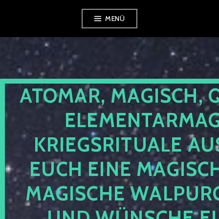
Zum
MENÜ
Inhalt
springen
ATOMAR, MAGISCH, 
ELEMENTARMAGI
KRIEGSRITUALE AU
EUCH EINE MAGISC
MAGISCHE WALPUR
UND WÜNSCHE EU