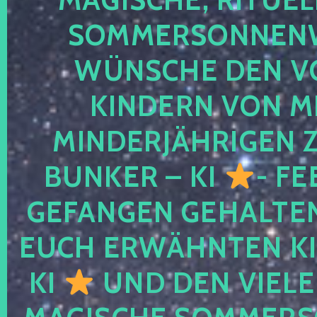
SOMMERSONNEN
WÜNSCHE DEN V
KINDERN VON M
MINDERJÄHRIGEN
BUNKER – KI
- FE
GEFANGEN GEHALTE
EUCH ERWÄHNTEN KI
KI
UND DEN VIELE