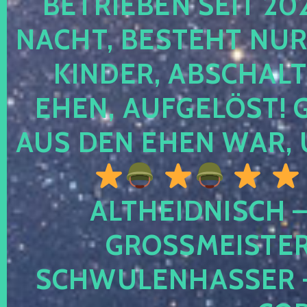
TRIEBEN SEIT 2024
CHT, BESTEHT NUR NO
NDER, ABSCHALTEN
EN, AUFGELÖST! GE
S DEN EHEN WAR, 
ALTHEIDNISCH –
GROSSMEISTER 
CHWULENHASSER – A