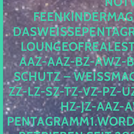
OTWE
EENKINDERMAGIE
ASWEISSEPENTAGRA
OUNGEOFREALESTA
AZ-AAZ-BZ-AWZ-BZ
CHUTZ – WEISSMAGI
-LZ-SZ-TZ-VZ-PZ-UZ-
-JZ-AAZ-AW
NTAGRAMM1.WORDPRE