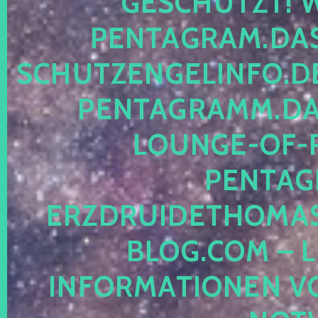
ESCHÜTZT! WE
ENTAGRAM.DAS-
CHUTZENGELINFO.DE,
ENTAGRAMM.DAS
OUNGE-OF-RE
ENTAGR
RZDRUIDETHOMASM
LOG.COM – LE
NFORMATIONEN VON 