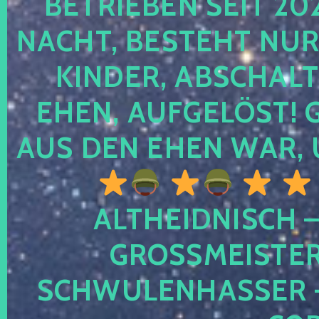
TRIEBEN SEIT 2024
CHT, BESTEHT NUR NO
NDER, ABSCHALTEN
EN, AUFGELÖST! GE
S DEN EHEN WAR, 
ALTHEIDNISCH –
GROSSMEISTER 
CHWULENHASSER – A