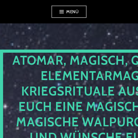
Zum
MENÜ
Inhalt
springen
ATOMAR, MAGISCH, 
ELEMENTARMAGI
KRIEGSRITUALE AU
EUCH EINE MAGISC
MAGISCHE WALPUR
UND WÜNSCHE EU