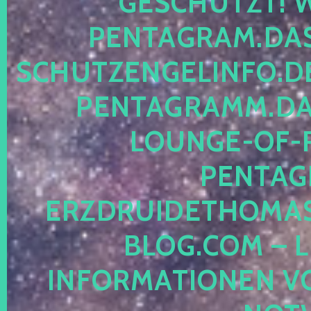
ESCHÜTZT! WE
ENTAGRAM.DAS-
CHUTZENGELINFO.DE,
ENTAGRAMM.DAS
OUNGE-OF-RE
ENTAGR
RZDRUIDETHOMASM
LOG.COM – LE
NFORMATIONEN VON 