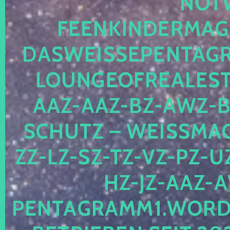
OTWE
EENKINDERMAGIE
ASWEISSEPENTAGRA
OUNGEOFREALESTA
AZ-AAZ-BZ-AWZ-BZ
CHUTZ – WEISSMAGI
-LZ-SZ-TZ-VZ-PZ-UZ-
-JZ-AAZ-AW
NTAGRAMM1.WORDPRE