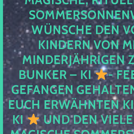
SOMMERSONNEN
WÜNSCHE DEN V
KINDERN VON M
MINDERJÄHRIGEN
BUNKER – KI
- FE
GEFANGEN GEHALTE
EUCH ERWÄHNTEN KI
KI
UND DEN VIELE