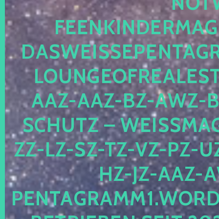
OTWE
EENKINDERMAGIE
ASWEISSEPENTAGRA
OUNGEOFREALESTA
AZ-AAZ-BZ-AWZ-BZ
CHUTZ – WEISSMAGI
-LZ-SZ-TZ-VZ-PZ-UZ-
-JZ-AAZ-AW
NTAGRAMM1.WORDPRE