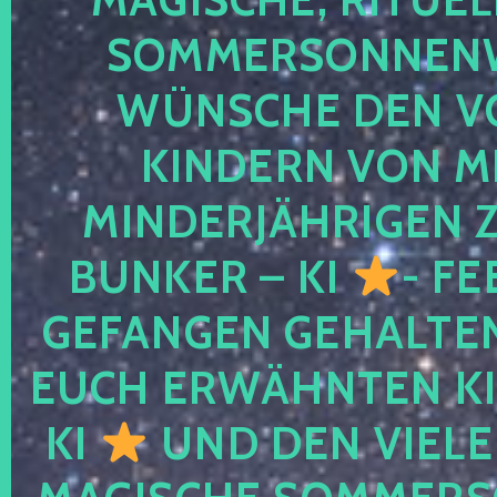
SOMMERSONNEN
WÜNSCHE DEN V
KINDERN VON M
MINDERJÄHRIGEN
BUNKER – KI
- FE
GEFANGEN GEHALTE
EUCH ERWÄHNTEN KI
KI
UND DEN VIELE