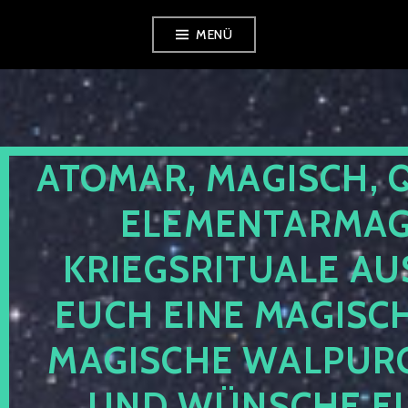
Zum
MENÜ
Inhalt
springen
ATOMAR, MAGISCH, 
ELEMENTARMAGI
KRIEGSRITUALE AU
EUCH EINE MAGISC
MAGISCHE WALPUR
UND WÜNSCHE EU