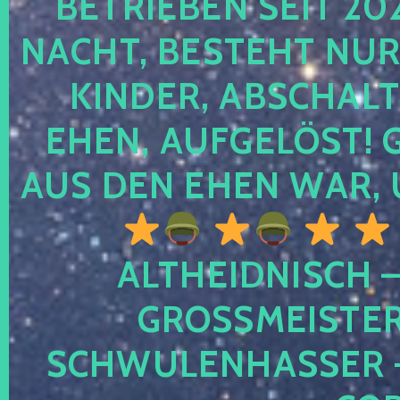
TRIEBEN SEIT 2024
CHT, BESTEHT NUR NO
NDER, ABSCHALTEN
EN, AUFGELÖST! GE
S DEN EHEN WAR, 
ALTHEIDNISCH –
GROSSMEISTER 
CHWULENHASSER – A