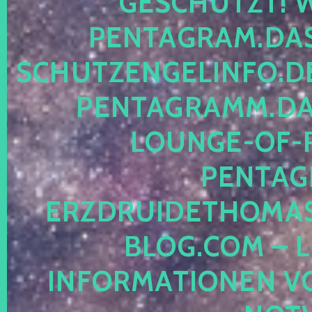
ESCHÜTZT! WE
ENTAGRAM.DAS-
CHUTZENGELINFO.DE,
ENTAGRAMM.DAS
OUNGE-OF-RE
ENTAGR
RZDRUIDETHOMASM
LOG.COM – LE
NFORMATIONEN VON 