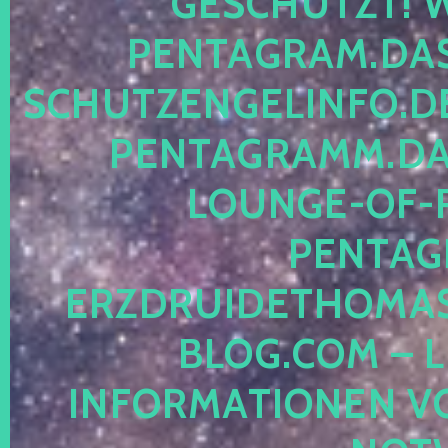
ESCHÜTZT! WE
ENTAGRAM.DAS-
CHUTZENGELINFO.DE,
ENTAGRAMM.DAS
OUNGE-OF-RE
ENTAGR
RZDRUIDETHOMASM
LOG.COM – LE
NFORMATIONEN VON 