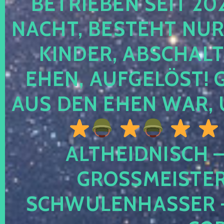
TRIEBEN SEIT 2024
CHT, BESTEHT NUR NO
NDER, ABSCHALTEN
EN, AUFGELÖST! GE
S DEN EHEN WAR, 
ALTHEIDNISCH –
GROSSMEISTER 
CHWULENHASSER – A