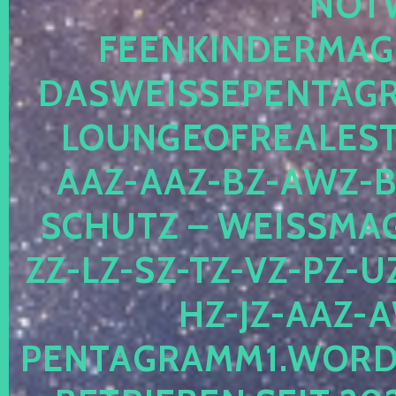
OTWE
EENKINDERMAGIE
ASWEISSEPENTAGRA
OUNGEOFREALESTA
AZ-AAZ-BZ-AWZ-BZ
CHUTZ – WEISSMAGI
-LZ-SZ-TZ-VZ-PZ-UZ-
-JZ-AAZ-AW
NTAGRAMM1.WORDPRE