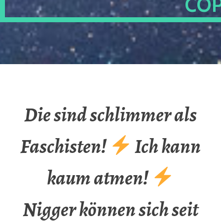
OP
Die sind schlimmer als
Faschisten!
Ich kann
kaum atmen!
Nigger können sich seit