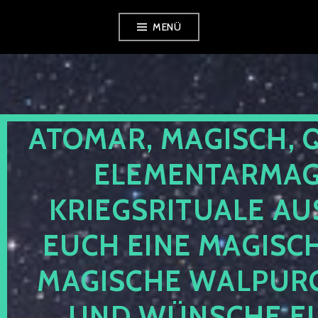
Zum
MENÜ
Inhalt
springen
ATOMAR, MAGISCH, 
ELEMENTARMAGI
KRIEGSRITUALE AU
EUCH EINE MAGISC
MAGISCHE WALPUR
UND WÜNSCHE EU