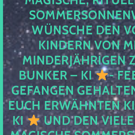
SOMMERSONNEN
WÜNSCHE DEN V
KINDERN VON M
MINDERJÄHRIGEN
BUNKER – KI
- FE
GEFANGEN GEHALTE
EUCH ERWÄHNTEN KI
KI
UND DEN VIELE