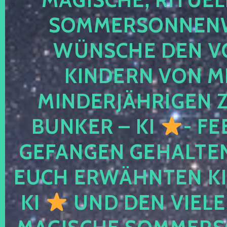
SOMMERSONNEN
WÜNSCHE DEN V
KINDERN VON M
MINDERJÄHRIGEN
BUNKER – KI
- FE
GEFANGEN GEHALTE
EUCH ERWÄHNTEN KI
KI
UND DEN VIELE