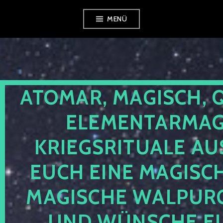
Zum
MENÜ
Inhalt
springen
ATOMAR, MAGISCH, 
ELEMENTARMAGI
KRIEGSRITUALE AU
EUCH EINE MAGISC
MAGISCHE WALPUR
UND WÜNSCHE EU