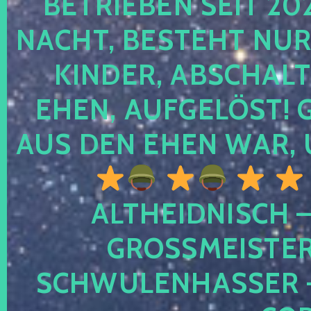
TRIEBEN SEIT 2024
CHT, BESTEHT NUR NO
NDER, ABSCHALTEN
EN, AUFGELÖST! GE
S DEN EHEN WAR, 
ALTHEIDNISCH –
GROSSMEISTER 
CHWULENHASSER – A