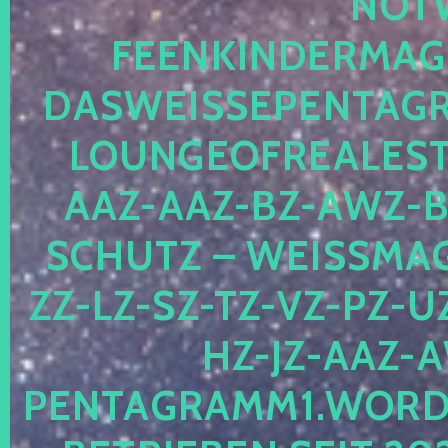
OTWE
EENKINDERMAGIE
ASWEISSEPENTAGRA
OUNGEOFREALESTA
AZ-AAZ-BZ-AWZ-BZ
CHUTZ – WEISSMAGI
-LZ-SZ-TZ-VZ-PZ-UZ-
-JZ-AAZ-AW
NTAGRAMM1.WORDPRE