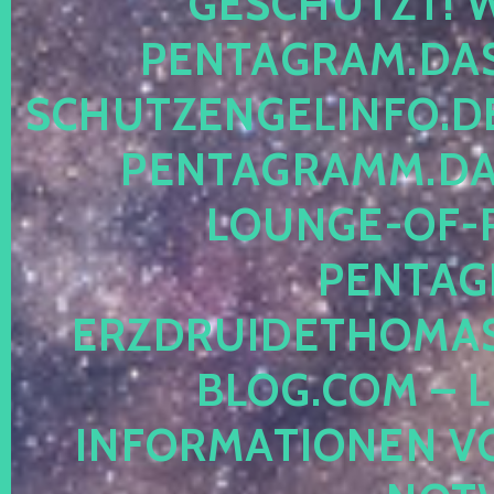
ESCHÜTZT! WE
ENTAGRAM.DAS-
CHUTZENGELINFO.DE,
ENTAGRAMM.DAS
OUNGE-OF-RE
ENTAGR
RZDRUIDETHOMASM
LOG.COM – LE
NFORMATIONEN VON 