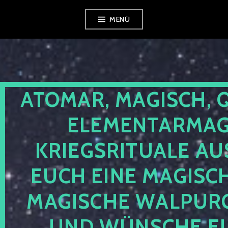
Zum
MENÜ
Inhalt
springen
ATOMAR, MAGISCH, 
ELEMENTARMAGI
KRIEGSRITUALE AU
EUCH EINE MAGISC
MAGISCHE WALPUR
UND WÜNSCHE EU