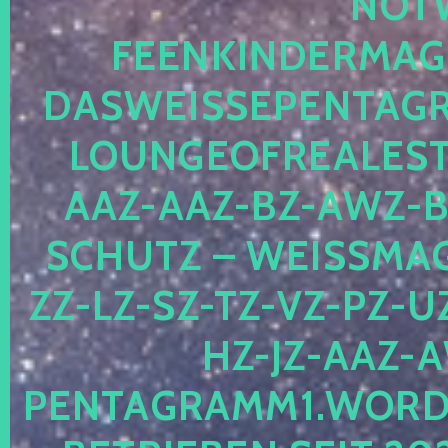
OTWE
EENKINDERMAGIE
ASWEISSEPENTAGRA
OUNGEOFREALESTA
AZ-AAZ-BZ-AWZ-BZ
CHUTZ – WEISSMAGI
-LZ-SZ-TZ-VZ-PZ-UZ-
-JZ-AAZ-AW
NTAGRAMM1.WORDPRE