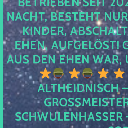
TRIEBEN SEIT 2024
CHT, BESTEHT NUR NO
NDER, ABSCHALTEN
EN, AUFGELÖST! GE
S DEN EHEN WAR, 
ALTHEIDNISCH –
GROSSMEISTER 
CHWULENHASSER – A