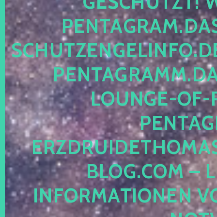
ESCHÜTZT! WE
ENTAGRAM.DAS-
CHUTZENGELINFO.DE,
ENTAGRAMM.DAS
OUNGE-OF-RE
ENTAGR
RZDRUIDETHOMASM
LOG.COM – LE
NFORMATIONEN VON 