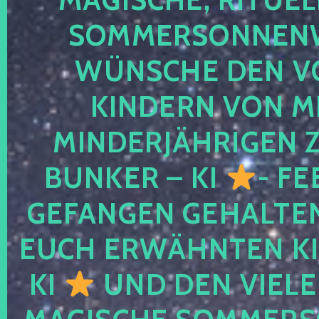
SOMMERSONNEN
WÜNSCHE DEN V
KINDERN VON M
MINDERJÄHRIGEN
BUNKER – KI
- FE
GEFANGEN GEHALTE
EUCH ERWÄHNTEN KI
KI
UND DEN VIELE