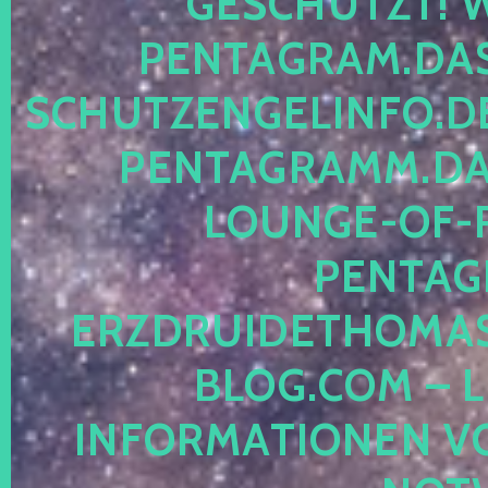
ESCHÜTZT! WE
ENTAGRAM.DAS-
CHUTZENGELINFO.DE,
ENTAGRAMM.DAS
OUNGE-OF-RE
ENTAGR
RZDRUIDETHOMASM
LOG.COM – LE
NFORMATIONEN VON 