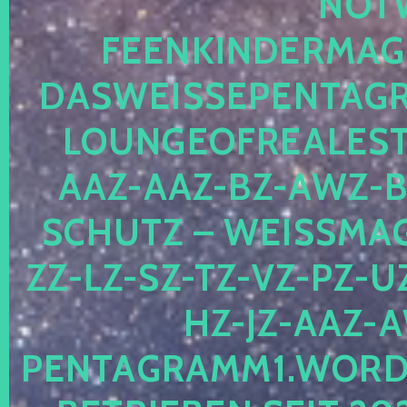
OTWE
EENKINDERMAGIE
ASWEISSEPENTAGRA
OUNGEOFREALESTA
AZ-AAZ-BZ-AWZ-BZ
CHUTZ – WEISSMAGI
-LZ-SZ-TZ-VZ-PZ-UZ-
-JZ-AAZ-AW
NTAGRAMM1.WORDPRE