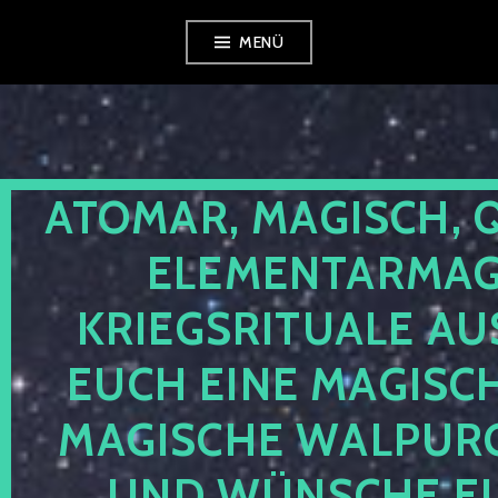
Zum
MENÜ
Inhalt
springen
ATOMAR, MAGISCH, 
ELEMENTARMAGI
KRIEGSRITUALE AU
EUCH EINE MAGISC
MAGISCHE WALPUR
UND WÜNSCHE EU