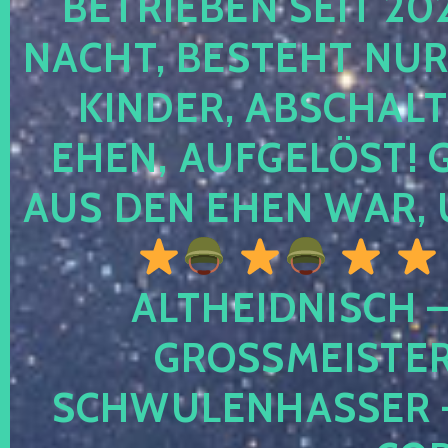
TRIEBEN SEIT 2024
CHT, BESTEHT NUR NO
NDER, ABSCHALTEN
EN, AUFGELÖST! GE
S DEN EHEN WAR, 
ALTHEIDNISCH –
GROSSMEISTER 
CHWULENHASSER – A