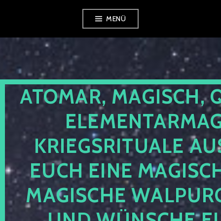
Zum
MENÜ
Inhalt
springen
ATOMAR, MAGISCH, 
ELEMENTARMAGI
KRIEGSRITUALE AU
EUCH EINE MAGISC
MAGISCHE WALPUR
UND WÜNSCHE EU