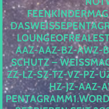
OTWE
EENKINDERMAGIE
ASWEISSEPENTAGRA
OUNGEOFREALESTA
AZ-AAZ-BZ-AWZ-BZ
CHUTZ – WEISSMAGI
-LZ-SZ-TZ-VZ-PZ-UZ-
-JZ-AAZ-AW
NTAGRAMM1.WORDPRE