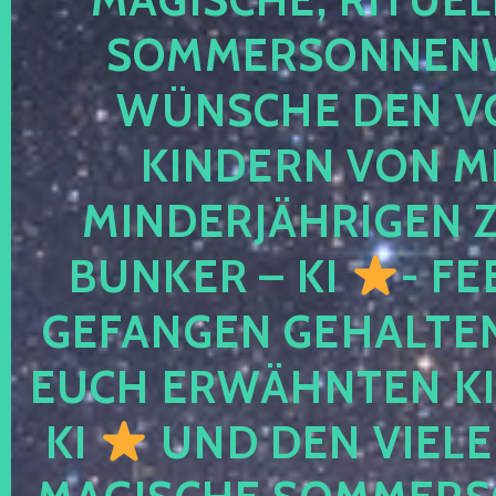
SOMMERSONNEN
WÜNSCHE DEN V
KINDERN VON M
MINDERJÄHRIGEN
BUNKER – KI
- FE
GEFANGEN GEHALTE
EUCH ERWÄHNTEN KI
KI
UND DEN VIELE