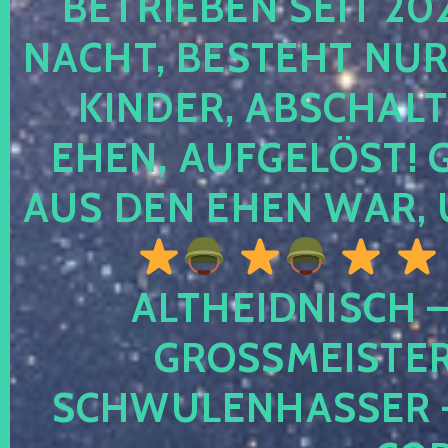
TRIEBEN SEIT 2024
CHT, BESTEHT NUR NO
NDER, ABSCHALTEN
EN, AUFGELÖST! GE
S DEN EHEN WAR, 
ALTHEIDNISCH –
GROSSMEISTER 
CHWULENHASSER – A