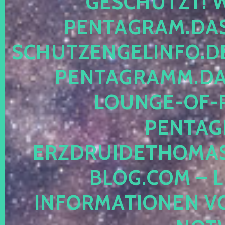
ESCHÜTZT! WE
ENTAGRAM.DAS-
CHUTZENGELINFO.DE,
ENTAGRAMM.DAS
OUNGE-OF-RE
ENTAGR
RZDRUIDETHOMASM
LOG.COM – LE
NFORMATIONEN VON 