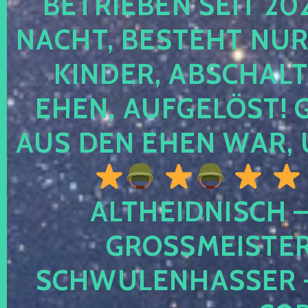
TRIEBEN SEIT 2024
CHT, BESTEHT NUR NO
NDER, ABSCHALTEN
EN, AUFGELÖST! GE
S DEN EHEN WAR, 
ALTHEIDNISCH –
GROSSMEISTER 
CHWULENHASSER – A