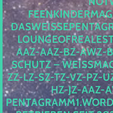
OTWE
EENKINDERMAGIE
ASWEISSEPENTAGRA
OUNGEOFREALESTA
AZ-AAZ-BZ-AWZ-BZ
CHUTZ – WEISSMAGI
-LZ-SZ-TZ-VZ-PZ-UZ-
-JZ-AAZ-AW
NTAGRAMM1.WORDPRE