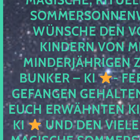
SOMMERSONNEN
WÜNSCHE DEN V
KINDERN VON M
MINDERJÄHRIGEN
BUNKER – KI
- FE
GEFANGEN GEHALTE
EUCH ERWÄHNTEN KI
KI
UND DEN VIELE