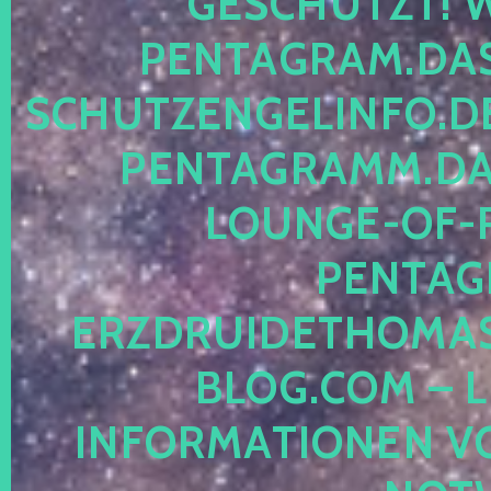
ESCHÜTZT! WE
ENTAGRAM.DAS-
CHUTZENGELINFO.DE,
ENTAGRAMM.DAS
OUNGE-OF-RE
ENTAGR
RZDRUIDETHOMASM
LOG.COM – LE
NFORMATIONEN VON 