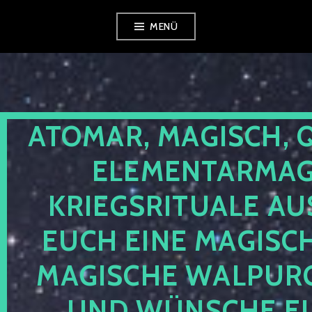
Zum
MENÜ
Inhalt
springen
ATOMAR, MAGISCH, 
ELEMENTARMAGI
KRIEGSRITUALE AU
EUCH EINE MAGISC
MAGISCHE WALPUR
UND WÜNSCHE EU