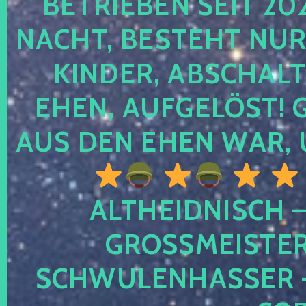
TRIEBEN SEIT 2024
CHT, BESTEHT NUR NO
NDER, ABSCHALTEN
EN, AUFGELÖST! GE
S DEN EHEN WAR, 
ALTHEIDNISCH –
GROSSMEISTER 
CHWULENHASSER – A