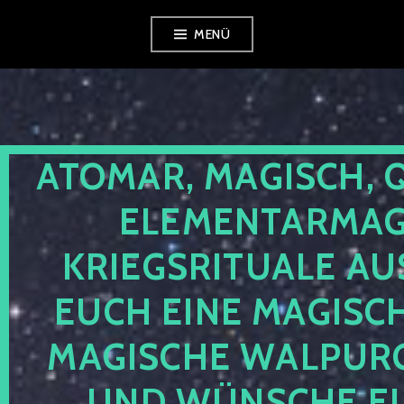
Zum
MENÜ
Inhalt
springen
ATOMAR, MAGISCH, 
ELEMENTARMAGI
KRIEGSRITUALE AU
EUCH EINE MAGISC
MAGISCHE WALPUR
UND WÜNSCHE EU