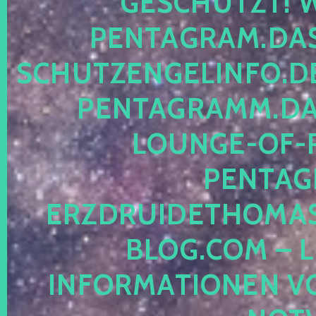
ESCHÜTZT! WE
ENTAGRAM.DAS-
CHUTZENGELINFO.DE,
ENTAGRAMM.DAS
OUNGE-OF-RE
ENTAGR
RZDRUIDETHOMASM
LOG.COM – LE
NFORMATIONEN VON 