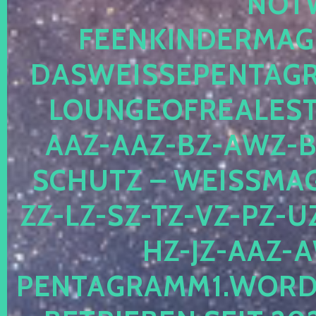
OTWE
EENKINDERMAGIE
ASWEISSEPENTAGRA
OUNGEOFREALESTA
AZ-AAZ-BZ-AWZ-BZ
CHUTZ – WEISSMAGI
-LZ-SZ-TZ-VZ-PZ-UZ-
-JZ-AAZ-AW
NTAGRAMM1.WORDPRE