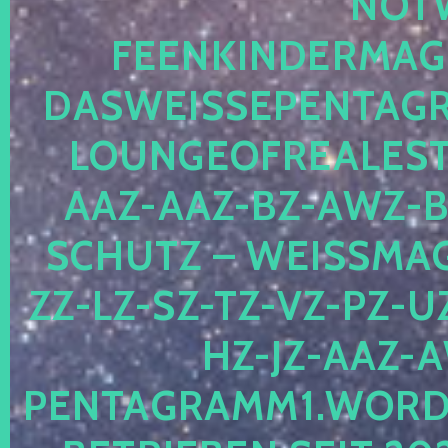
TWEB
ENKINDERMAGIE.
SWEISSEPENTAGRAM
UNGEOFREALESTAT
Z-AAZ-BZ-AWZ-BZ-
HUTZ – WEISSMAGIS
LZ-SZ-TZ-VZ-PZ-UZ-O
JZ-AAZ-AWZ
TAGRAMM1.WORDPRES