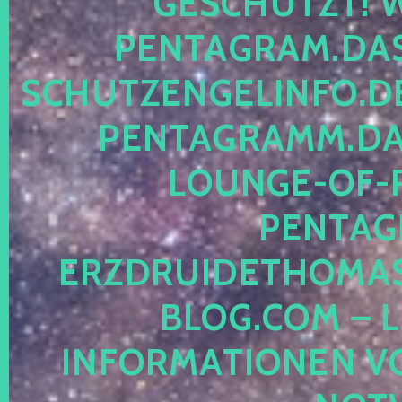
SCHÜTZT! WEB
NTAGRAM.DAS-P
HUTZENGELINFO.DE, 
NTAGRAMM.DAS-
UNGE-OF-REA
NTAGRA
ZDRUIDETHOMASMI
OG.COM – LEG
FORMATIONEN VON M