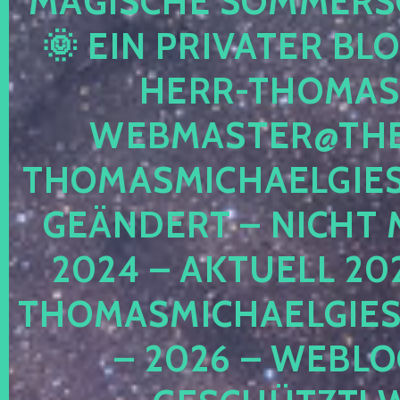
AGISCHE SOMMERSON
 EIN PRIVATER BLOG!
ERR-THOMAS-M
EBMASTER@THE-
HOMASMICHAELGIESE
EÄNDERT – NICHT M
024 – AKTUELL 202
HOMASMICHAELGIESE
2026 – WEBLOG 