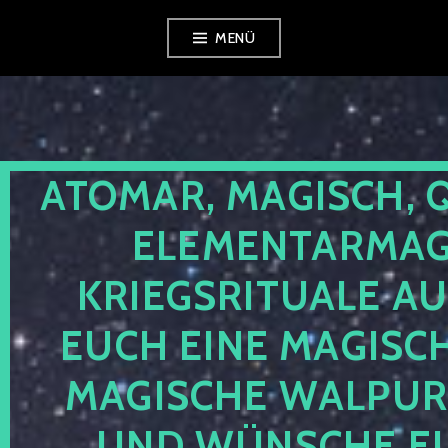
Zum
MENÜ
Inhalt
springen
ATOMAR, MAGISCH, 
ELEMENTARMAGI
KRIEGSRITUALE A
EUCH EINE MAGISC
MAGISCHE WALPURG
UND WÜNSCHE EU