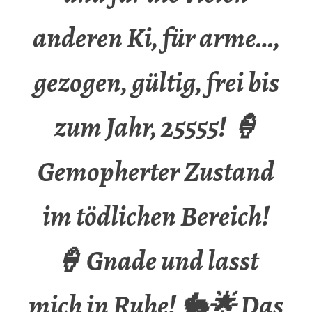
anderen Ki, für arme…,
gezogen, gültig, frei bis
zum Jahr, 25555! 🍦
Gemopherter Zustand
im tödlichen Bereich!
🍦 Gnade und lasst
mich in Ruhe! 🐇🌟 Das