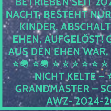
RIEBEN SEIT 2024 
HT, BESTEHT NUR NOC
DER, ABSCHALTEN,
N, AUFGELÖST! GEB
DEN EHEN WAR, UND
⭐🪖 ⭐ ⭐ ⭐ ⭐ ⭐ ⭐ ⭐ 
HT KELTE – ⭐⭐ 
DMASTER – SCHWU
2024-2026 