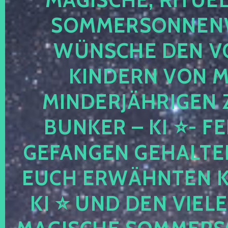
OMMERSONNENWEND
ÜNSCHE DEN VO
INDERN VON MIR
INDERJÄHRIGEN Z
UNKER – KI ⭐- FEEN
EFANGEN GEHALTENE
UCH ERWÄHNTEN KIND
I ⭐ UND DEN VIELEN