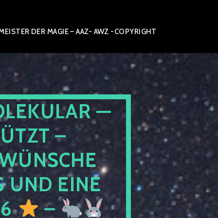
ISTER DER MAGIE – AAZ- AWZ -COPYRIGHT
OLEKULAR —
ÜTZT –
WÜNSCHE
 UND EINE
26
–