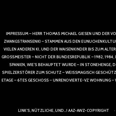
Zum
Inhalt
springen
IMPRESSUM – HERR THOMAS MICHAEL GIESEN UND DER VO
ZWANGSTRANSENKI – STAMMEN AUS DEN EUNUCHENKULTUREN,
VIELEN ANDEREN KI, UND DER WAISENKINDER BIS ZUM ALTE
OSSMEISTER – NICHT DER BUNDESREPUBLIK – 1982, 1984, DOR
NIEN, WIE’S BEHAUPTET WURDE – IN STONEHENGE, DE
SPIELZERSTÖRER ZUM SCHUTZ – WEISSMAGISCH GESCHÜTZT –
TAGE – 6TES GESCHOSS – UNRENOVIERTE-VZ WOHNUNG – WE
LINK’S, NÜTZLICHE, UND…! AAZ-AWZ-COPYRIGHT