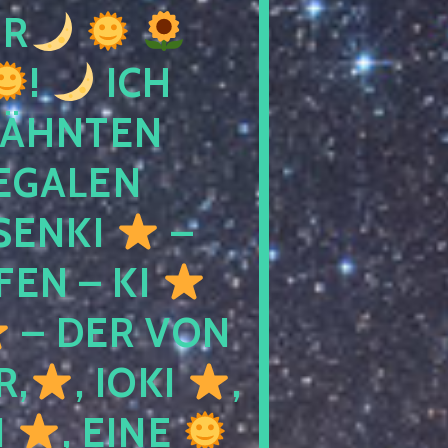
R
!
ICH
WÄHNTEN
LEGALEN
SENKI
–
LFEN – KI
– DER VON
R,
, IOKI
,
I
, EINE