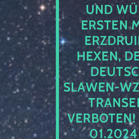
UND WÜ
ERSTEN 
ERZDRUI
HEXEN, D
DEUTSC
SLAWEN-WZ 
TRANSEN
VERBOTEN!
01.202