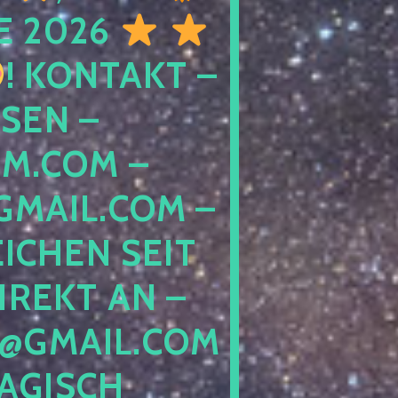
E 2026
! KONTAKT –
SEN –
M.COM –
MAIL.COM –
ICHEN SEIT
IREKT AN –
@GMAIL.COM
GISCH G