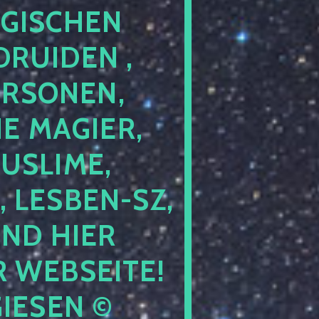
GISCHEN
RUIDEN ,
ERSONEN,
E MAGIER,
USLIME,
 LESBEN-SZ,
IND HIER
 WEBSEITE!
IESEN ©