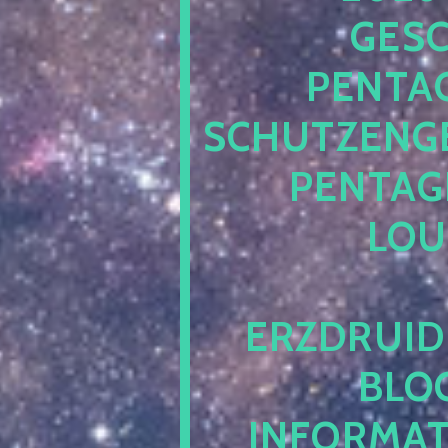
ESCH
ENTAG
CHUTZENGEL
ENTAGR
OUN
RZDRUIDE
LOG.
NFORMATI