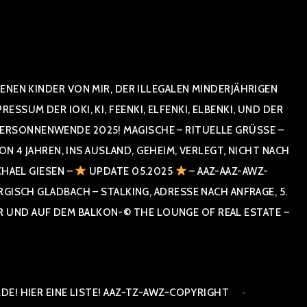
NEN KINDER VON MIR, DER ILLEGALEN MINDERJÄHRIGEN
UM DER IOKI, KI, FEENKI, ELFENKI, ELBENKI, UND DER
RSONNENWENDE 2025! MAGISCHE – RITUELLE GRÜSSE – GR
 JAHREN, INS AUSLAND, GEHEIM, VERLEGT, NICHT NACH SPA
HAEL GIESEN –
UPDATE 05.2025
– AAZ-AAZ-AWZ-
SCH GLADBACH – STALKING, ADRESSE NACH ANFRAGE, 5. E
ND AUF DEM BALKON-© THE LOUNGE OF REAL ESTATE – CO
E! HIER EINE LISTE! AAZ-TZ-AWZ-COPYRIGHT