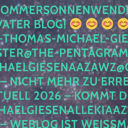
 SOMMERSONNENWEND
VATER BLOG!
-THOMAS-MICHAEL-GIE
TER@THE-PENTAGRAM
HAELGIESENAAZAWZ@G
– NICHT MEHR ZU ERRE
TUELL 2026 – KOMMT D
HAELGIESENALLEKIAAZ
 – WEBLOG IST WEISSMA