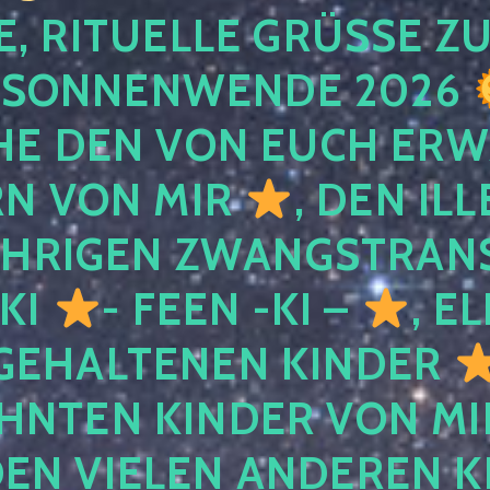
, RITUELLE GRÜSSE ZU
SONNENWENDE 2026
E DEN VON EUCH ER
RN VON MIR
, DEN IL
ÄHRIGEN ZWANGSTRAN
 KI
- FEEN -KI –
, E
GEHALTENEN KINDER
NTEN KINDER VON MI
EN VIELEN ANDEREN K