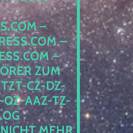
COM – D
SS.COM – L
S.COM – A
RER ZUM S
T-CZ-DZ-ZZ
QZ-AAZ-TZ-HZ
 PE
CHT MEHR BE