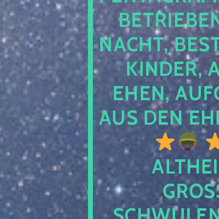
TRIEBEN S
CHT, BESTE
NDER, AB
EN, AUFGE
S DEN EHE
ALTHEI
GROSS
CHWULENHA