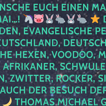
NSCHE EUCH EINEN MA
MAI…!
D
DEN, EVANGELISCHE P
EUTSCHLAND, DEUTSCH
HE HEXEN, VOODOO, M
AFRIKANER, SCHWULE,
, ZWITTER, ROCKER, S
 AUCH DER BESUCH DER
4
THOMAS MICHAEL G