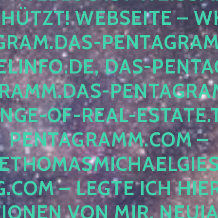
ÜTZT! WEBSEITE – WH
RAM.DAS-PENTAGRAMM.
INFO.DE, DAS-PENTAG
AMM.DAS-PENTAGRAMM
GE-OF-REAL-ESTATE.T
ENTAGRAMM.COM – E
THOMASMICHAELGIES
COM – LEGTE ICH HIERH
ONEN VON MIR, NEUJAHR