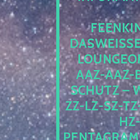
EENKIN
ASWEISSEP
OUNGEOFR
AZ-AAZ-B
CHUTZ – W
-LZ-SZ-TZ-V
-J
NTAGRAMM1.