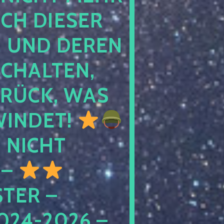
 DIESER NA
ND DEREN KI
ALTEN, EH
CK, WAS AU
INDET!
NICHT
 –
ER – S
4-2026 – C