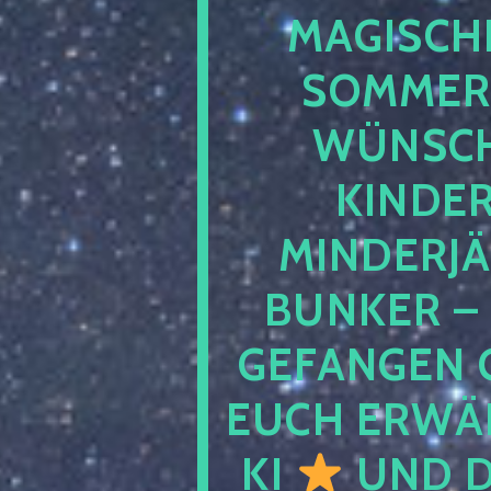
MAGISCHE
SOMMER
WÜNSCH
KINDE
MINDERJ
BUNKER –
GEFANGEN 
EUCH ERWÄH
KI
UND D