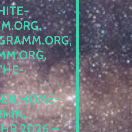
ITE-P
ORG, S
RAMM.ORG, P
.ORG, L
HE-P
EN.HOME-B
IN, I
 2026 – N