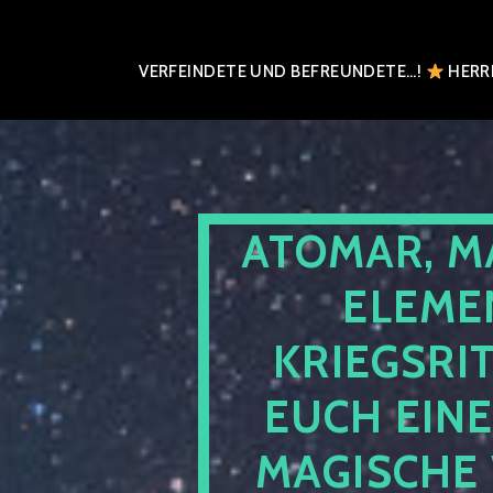
VERFEINDETE UND BEFREUNDETE…!
HERRN
ATOMAR, M
ELEME
KRIEGSRI
EUCH EIN
MAGISCHE