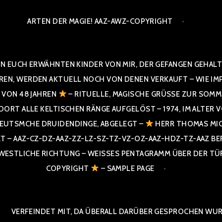
ARTEN DER MAGIE! AAZ-AWZ-COPYRIGHT
N EUCH ERWÄHNTEN KINDER VON MIR, DER GEFANGEN GEHALTE
 WERDEN AKTUELL NOCH VON DENEN VERKAUFT – WIE IMPRESS
R VON 48 JAHREN
– RITUELLE, MAGISCHE GRÜSSE ZUR SOMME
T ALLE KELTISCHEN RÄNGE AUFGELÖST – 1974, IM ALTER VON 4
UTSMCHE DRUIDENDINGE, ABGELEGT –
HERR THOMAS MIC
 AAZ-CZ-DZ-AAZ-ZZ-LZ-SZ-TZ-VZ-OZ-AAZ-HDZ-TZ-AAZ BERGI
STLICHE RICHTUNG – WEISSES PENTAGRAMM ÜBER DER TÜR U
PYRIGHT
– SAMPLE PAGE
VERFEINDET MIT, DA ÜBERALL DARÜBER GESPROCHEN WURD