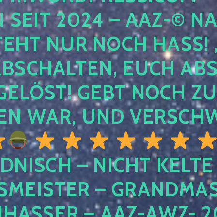
EIT 2024 – AAZ-© NACH
HT NUR NOCH HASS! , U
SCHALTEN, EUCH ABSCH
LÖST! GEBT NOCH ZURÜ
N WAR, UND VERSCHW
DNISCH – NICHT KELTE
MEISTER – GRANDMAST
SSER – AAZ-AWZ- 202