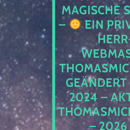
MAGISCHE
–
EIN PRI
HERR
WEBMAS
THOMASMIC
GEÄNDERT 
2024 – AK
THOMASMIC
– 2026