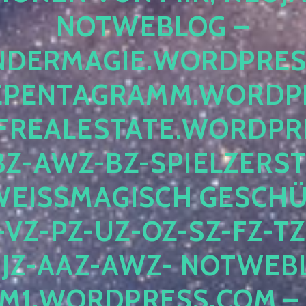
OTWEBLOG – F
DERMAGIE.WORDPRESS.
ENTAGRAMM.WORDPRE
EALESTATE.WORDPRES
Z-AWZ-BZ-SPIELZERSTÖ
EISSMAGISCH GESCHÜTZ
Z-PZ-UZ-OZ-SZ-FZ-TZ-
Z-AAZ-AWZ- NOTWEBLOG
WORDPRESS.COM – NI