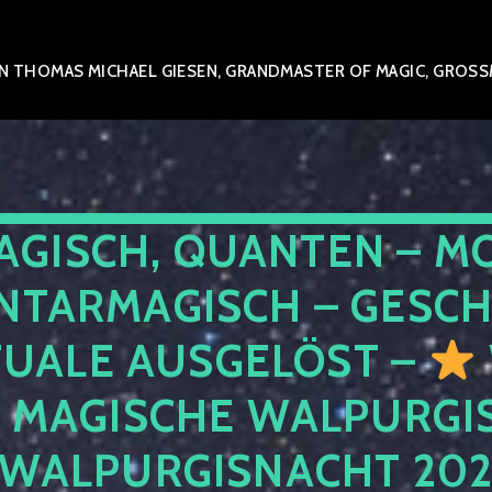
 THOMAS MICHAEL GIESEN, GRANDMASTER OF MAGIC, GROSSME
AGISCH, QUANTEN – M
NTARMAGISCH – GESCH
TUALE AUSGELÖST –
E MAGISCHE WALPURGIS
 WALPURGISNACHT 20