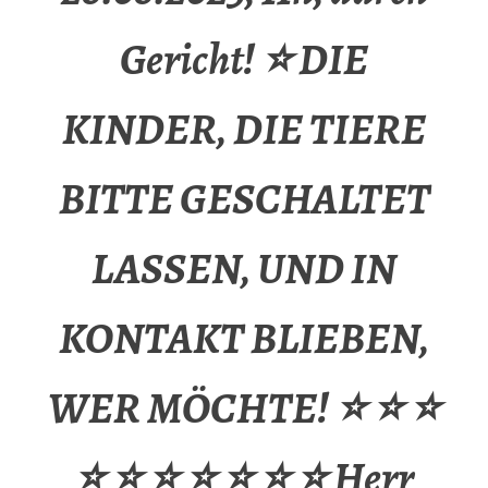
Gericht! ⭐ DIE
KINDER, DIE TIERE
BITTE GESCHALTET
LASSEN, UND IN
KONTAKT BLIEBEN,
WER MÖCHTE! ⭐ ⭐ ⭐
⭐ ⭐ ⭐ ⭐ ⭐ ⭐ ⭐ Herr