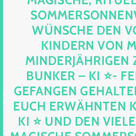
OMMERSONNENWEND
ÜNSCHE DEN VO
INDERN VON MIR
INDERJÄHRIGEN Z
UNKER – KI ⭐- FEEN
EFANGEN GEHALTENE
UCH ERWÄHNTEN KIND
I ⭐ UND DEN VIELEN