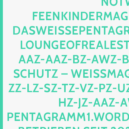
TWEB
ENKINDERMAGIE.
SWEISSEPENTAGRAM
UNGEOFREALESTAT
Z-AAZ-BZ-AWZ-BZ-
HUTZ – WEISSMAGIS
LZ-SZ-TZ-VZ-PZ-UZ-O
JZ-AAZ-AWZ
TAGRAMM1.WORDPRES