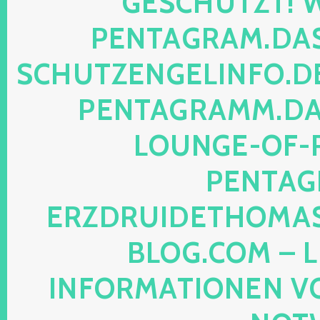
SCHÜTZT! WEB
NTAGRAM.DAS-P
HUTZENGELINFO.DE, 
NTAGRAMM.DAS-
UNGE-OF-REA
NTAGRA
ZDRUIDETHOMASMI
OG.COM – LEG
FORMATIONEN VON M