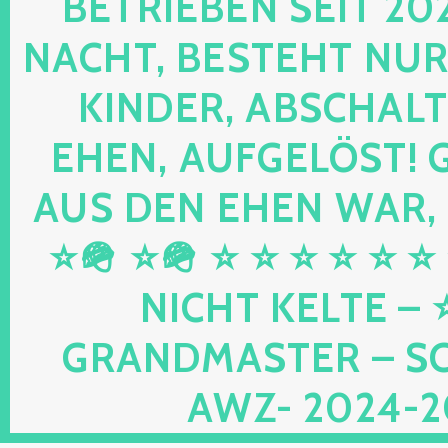
RIEBEN SEIT 2024 
HT, BESTEHT NUR NOC
DER, ABSCHALTEN,
N, AUFGELÖST! GEB
DEN EHEN WAR, UND
⭐🪖 ⭐ ⭐ ⭐ ⭐ ⭐ ⭐ ⭐ 
HT KELTE – ⭐⭐ 
DMASTER – SCHWU
2024-2026 