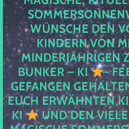
SOMMERSONNEN
WÜNSCHE DEN V
KINDERN VON M
MINDERJÄHRIGEN
BUNKER – KI
- FE
GEFANGEN GEHALTE
EUCH ERWÄHNTEN KI
KI
UND DEN VIELE