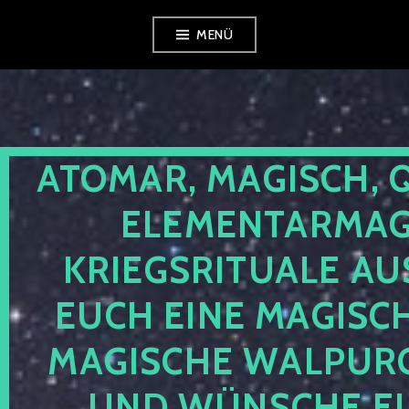
Zum
MENÜ
Inhalt
springen
ATOMAR, MAGISCH, 
ELEMENTARMAGI
KRIEGSRITUALE AU
EUCH EINE MAGISC
MAGISCHE WALPUR
UND WÜNSCHE EU