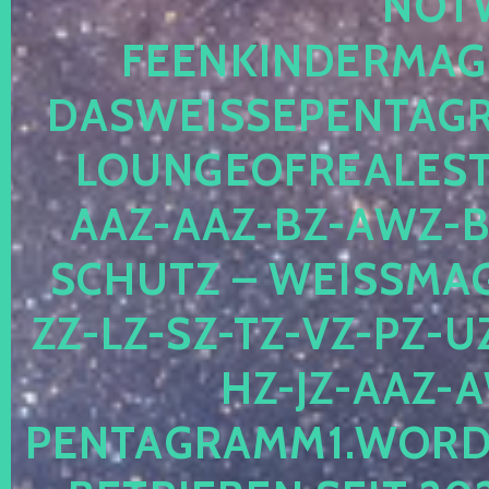
OTWE
EENKINDERMAGIE
ASWEISSEPENTAGRA
OUNGEOFREALESTA
AZ-AAZ-BZ-AWZ-BZ
CHUTZ – WEISSMAGI
-LZ-SZ-TZ-VZ-PZ-UZ-
-JZ-AAZ-AW
NTAGRAMM1.WORDPRE