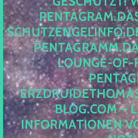
ESCHÜTZT! WE
ENTAGRAM.DAS-
CHUTZENGELINFO.DE,
ENTAGRAMM.DAS
OUNGE-OF-RE
ENTAGR
RZDRUIDETHOMASM
LOG.COM – LE
NFORMATIONEN VON 