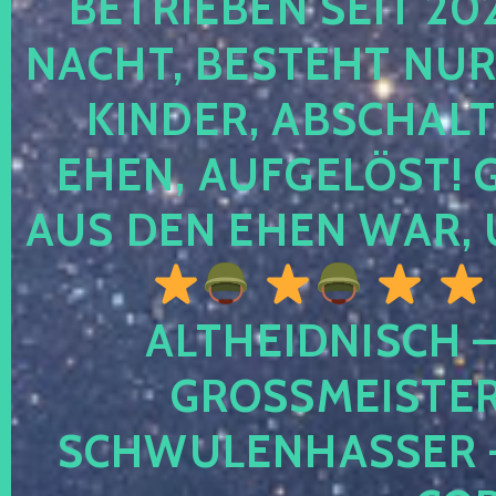
TRIEBEN SEIT 2024
CHT, BESTEHT NUR NO
NDER, ABSCHALTEN
EN, AUFGELÖST! GE
S DEN EHEN WAR, 
ALTHEIDNISCH –
GROSSMEISTER 
CHWULENHASSER – A