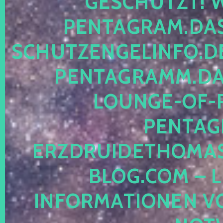
ESCHÜTZT! WE
ENTAGRAM.DAS-
CHUTZENGELINFO.DE,
ENTAGRAMM.DAS
OUNGE-OF-RE
ENTAGR
RZDRUIDETHOMASM
LOG.COM – LE
NFORMATIONEN VON 