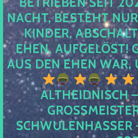
TRIEBEN SEIT 2024
CHT, BESTEHT NUR NO
NDER, ABSCHALTEN
EN, AUFGELÖST! GE
S DEN EHEN WAR, 
ALTHEIDNISCH –
GROSSMEISTER 
CHWULENHASSER – A