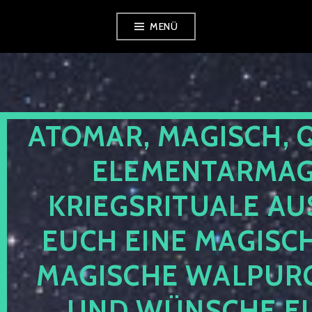
Zum
MENÜ
Inhalt
springen
ATOMAR, MAGISCH, 
ELEMENTARMAGI
KRIEGSRITUALE AU
EUCH EINE MAGISC
MAGISCHE WALPUR
UND WÜNSCHE EU