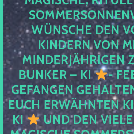
SOMMERSONNEN
WÜNSCHE DEN V
KINDERN VON M
MINDERJÄHRIGEN
BUNKER – KI
- FE
GEFANGEN GEHALTE
EUCH ERWÄHNTEN KI
KI
UND DEN VIELE