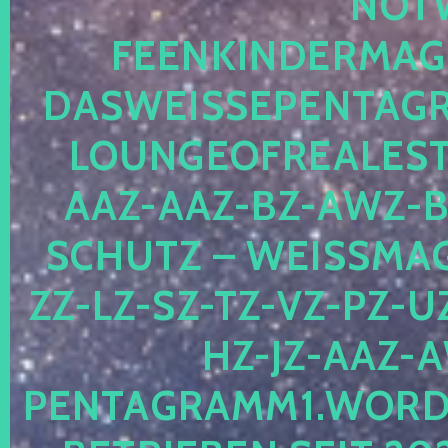
OTWE
EENKINDERMAGIE
ASWEISSEPENTAGRA
OUNGEOFREALESTA
AZ-AAZ-BZ-AWZ-BZ
CHUTZ – WEISSMAGI
-LZ-SZ-TZ-VZ-PZ-UZ-
-JZ-AAZ-AW
NTAGRAMM1.WORDPRE