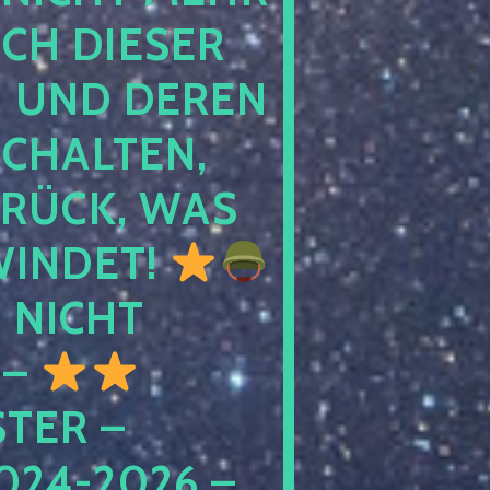
 DIESER NA
ND DEREN KI
ALTEN, EH
CK, WAS AU
INDET!
NICHT
 –
ER – S
4-2026 – C