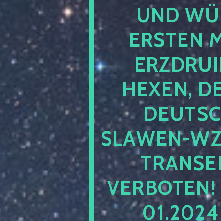
UND WÜ
ERSTEN 
ERZDRUI
HEXEN, D
DEUTSC
SLAWEN-WZ 
TRANSEN
VERBOTEN!
01.202