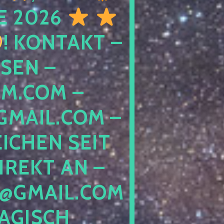
E 2026
! KONTAKT –
SEN –
M.COM –
MAIL.COM –
ICHEN SEIT
IREKT AN –
@GMAIL.COM
GISCH G