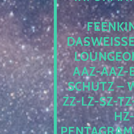
EENKIN
ASWEISSEP
OUNGEOFR
AZ-AAZ-B
CHUTZ – W
-LZ-SZ-TZ-V
-J
NTAGRAMM1.