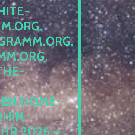
ITE-P
ORG, S
RAMM.ORG, P
.ORG, L
HE-P
EN.HOME-B
IN, I
 2026 – N