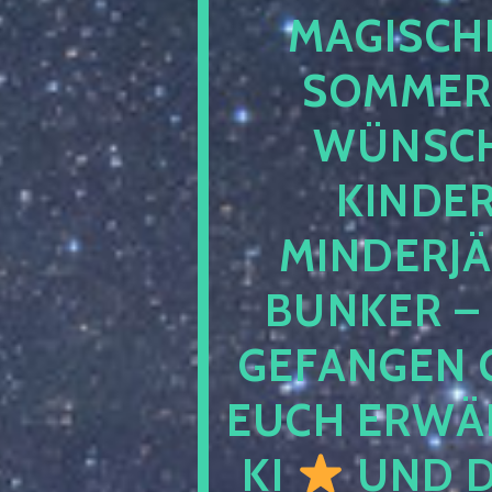
MAGISCHE
SOMMER
WÜNSCH
KINDE
MINDERJ
BUNKER –
GEFANGEN 
EUCH ERWÄH
KI
UND D