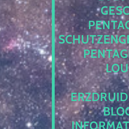
ESCH
ENTAG
CHUTZENGEL
ENTAGR
OUN
RZDRUIDE
LOG.
NFORMATI