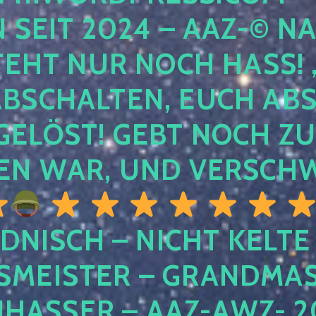
EIT 2024 – AAZ-© NACH
HT NUR NOCH HASS! , U
SCHALTEN, EUCH ABSCH
LÖST! GEBT NOCH ZURÜ
N WAR, UND VERSCHW
DNISCH – NICHT KELTE
MEISTER – GRANDMAST
SSER – AAZ-AWZ- 202