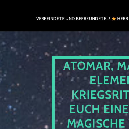
VERFEINDETE UND BEFREUNDETE…!
HERRN
ATOMAR, M
ELEME
KRIEGSRI
EUCH EIN
MAGISCHE