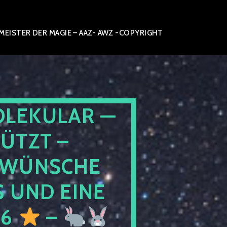
ISTER DER MAGIE – AAZ- AWZ -COPYRIGHT
OLEKULAR —
ÜTZT –
WÜNSCHE
 UND EINE
26
–