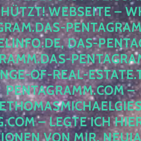
ÜTZT! WEBSEITE – WH
RAM.DAS-PENTAGRAMM.
INFO.DE, DAS-PENTAG
AMM.DAS-PENTAGRAMM
GE-OF-REAL-ESTATE.T
ENTAGRAMM.COM – E
THOMASMICHAELGIES
COM – LEGTE ICH HIERH
ONEN VON MIR, NEUJAHR