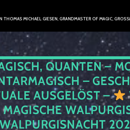
 THOMAS MICHAEL GIESEN, GRANDMASTER OF MAGIC, GROSSME
AGISCH, QUANTEN – M
NTARMAGISCH – GESCH
TUALE AUSGELÖST –
E MAGISCHE WALPURGIS
 WALPURGISNACHT 20