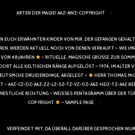
ARTEN DER MAGIE! AAZ-AWZ-COPYRIGHT
N EUCH ERWÄHNTEN KINDER VON MIR, DER GEFANGEN GEHALTE
 WERDEN AKTUELL NOCH VON DENEN VERKAUFT – WIE IMPRESS
R VON 48 JAHREN
– RITUELLE, MAGISCHE GRÜSSE ZUR SOMME
T ALLE KELTISCHEN RÄNGE AUFGELÖST – 1974, IM ALTER VON 4
UTSMCHE DRUIDENDINGE, ABGELEGT –
HERR THOMAS MIC
 AAZ-CZ-DZ-AAZ-ZZ-LZ-SZ-TZ-VZ-OZ-AAZ-HDZ-TZ-AAZ BERGI
STLICHE RICHTUNG – WEISSES PENTAGRAMM ÜBER DER TÜR U
PYRIGHT
– SAMPLE PAGE
VERFEINDET MIT, DA ÜBERALL DARÜBER GESPROCHEN WURD