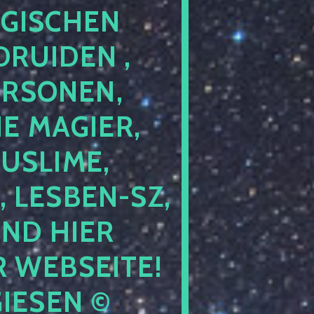
GISCHEN
RUIDEN ,
ERSONEN,
E MAGIER,
USLIME,
 LESBEN-SZ,
IND HIER
 WEBSEITE!
IESEN ©