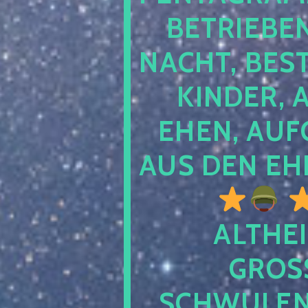
TRIEBEN S
CHT, BESTE
NDER, AB
EN, AUFGE
S DEN EHE
ALTHEI
GROSS
CHWULENHA