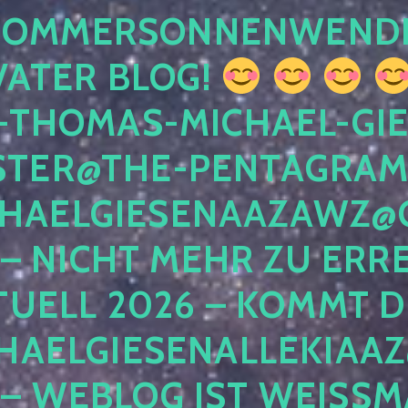
 SOMMERSONNENWEND
VATER BLOG!
-THOMAS-MICHAEL-GIE
TER@THE-PENTAGRAM
HAELGIESENAAZAWZ@G
– NICHT MEHR ZU ERRE
TUELL 2026 – KOMMT D
HAELGIESENALLEKIAAZ
 – WEBLOG IST WEISSMA