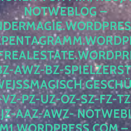
OTWEBLOG – F
DERMAGIE.WORDPRESS.
ENTAGRAMM.WORDPRE
EALESTATE.WORDPRES
Z-AWZ-BZ-SPIELZERSTÖ
EISSMAGISCH GESCHÜTZ
Z-PZ-UZ-OZ-SZ-FZ-TZ-
Z-AAZ-AWZ- NOTWEBLOG
WORDPRESS.COM – NI