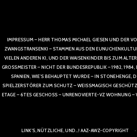
Zum
Inhalt
springen
IMPRESSUM – HERR THOMAS MICHAEL GIESEN UND DER VO
ZWANGSTRANSENKI – STAMMEN AUS DEN EUNUCHENKULTUREN,
VIELEN ANDEREN KI, UND DER WAISENKINDER BIS ZUM ALTE
OSSMEISTER – NICHT DER BUNDESREPUBLIK – 1982, 1984, DOR
NIEN, WIE’S BEHAUPTET WURDE – IN STONEHENGE, DE
SPIELZERSTÖRER ZUM SCHUTZ – WEISSMAGISCH GESCHÜTZT –
TAGE – 6TES GESCHOSS – UNRENOVIERTE-VZ WOHNUNG – WE
LINK’S, NÜTZLICHE, UND…! AAZ-AWZ-COPYRIGHT