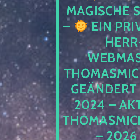
MAGISCHE
–
EIN PRI
HERR
WEBMAS
THOMASMIC
GEÄNDERT 
2024 – AK
THOMASMIC
– 2026