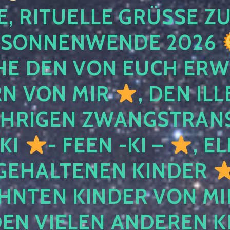
, RITUELLE GRÜSSE ZU
SONNENWENDE 2026
E DEN VON EUCH ER
RN VON MIR
, DEN IL
ÄHRIGEN ZWANGSTRAN
 KI
- FEEN -KI –
, E
GEHALTENEN KINDER
NTEN KINDER VON MI
EN VIELEN ANDEREN K