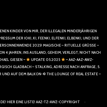
NEN KINDER VON MIR, DER ILLEGALEN MINDERJÄHRIGEN
UM DER IOKI, KI, FEENKI, ELFENKI, ELBENKI, UND DER
RSONNENWENDE 2025! MAGISCHE – RITUELLE GRÜSSE – GR
 JAHREN, INS AUSLAND, GEHEIM, VERLEGT, NICHT NACH SPA
HAEL GIESEN –
UPDATE 05.2025
– AAZ-AAZ-AWZ-
SCH GLADBACH – STALKING, ADRESSE NACH ANFRAGE, 5. E
ND AUF DEM BALKON-© THE LOUNGE OF REAL ESTATE – CO
E! HIER EINE LISTE! AAZ-TZ-AWZ-COPYRIGHT