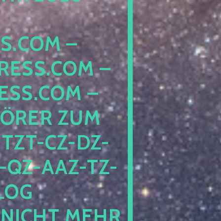
COM – D
SS.COM – L
S.COM – A
RER ZUM S
T-CZ-DZ-ZZ
QZ-AAZ-TZ-HZ
 PE
CHT MEHR BE