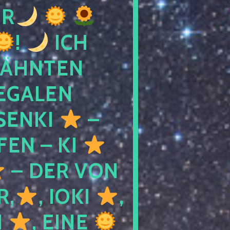
R
!
ICH
WÄHNTEN
LEGALEN
SENKI
–
LFEN – KI
– DER VON
R,
, IOKI
,
I
, EINE