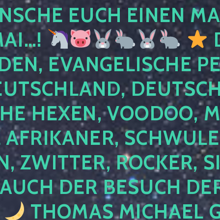
NSCHE EUCH EINEN MA
MAI…!
D
DEN, EVANGELISCHE P
EUTSCHLAND, DEUTSCH
HE HEXEN, VOODOO, M
AFRIKANER, SCHWULE,
, ZWITTER, ROCKER, S
 AUCH DER BESUCH DER
4
THOMAS MICHAEL G